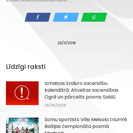
23/11/2018
Līdzīgi raksti
Izmaiņas Enduro sacensību
kalendārā: Atceltas sacensības
Ogrē un pārcelts posms Saldū
26/05/2026
Somu sportists Ville Meisola triumfē
Baltijas čempionāta posmā