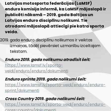
Latvijas motosporta federācijas (LaMSF)
enduro komisija informē, ka LaMSF mājaslapā ir
publicēti nākamā – 2019. gada Baltijas un
Latvijas enduro disciplīnu nolikumi. Tie
atrodami mājaslapā attiecīgi pie katra sporta
veida.
gada enduro disciplīnu nolikumos ir veiktas
izmaiņas, tādēļ pievērsiet uzmanību izceltajam
tekstam.
Enduro 2019. gada nolikumu atradīsit šeit:
https://www.lamsf.lv/sporta-
veidi/enduro/enduro/dokumenti
Enduro sprinta 2019. gada nolikumi šeit:
https://www.lamsf.lv/sporta-veidi/enduro/enduro-
sprint/dokumenti
Cross Country 2019. gada nolikumi šeit:
https://www.lamsf.lv/sporta-veidi/enduro/enduro-
cross-country/dokumenti