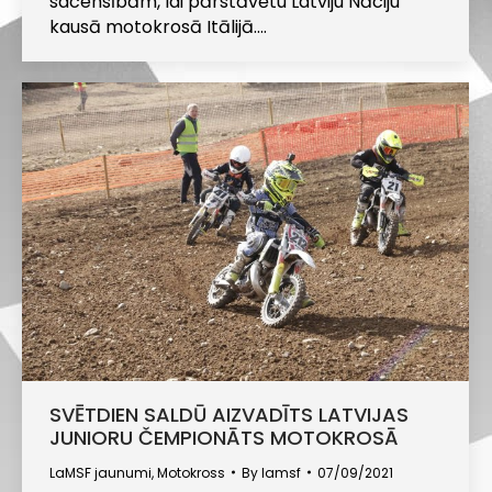
sacensībām, lai pārstāvētu Latviju Nāciju
kausā motokrosā Itālijā.…
SVĒTDIEN SALDŪ AIZVADĪTS LATVIJAS
JUNIORU ČEMPIONĀTS MOTOKROSĀ
LaMSF jaunumi
,
Motokross
By
lamsf
07/09/2021