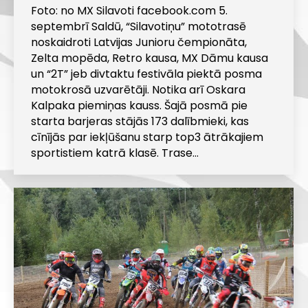
Foto: no MX Silavoti facebook.com 5.
septembrī Saldū, “Silavotiņu” mototrasē
noskaidroti Latvijas Junioru čempionāta,
Zelta mopēda, Retro kausa, MX Dāmu kausa
un “2T” jeb divtaktu festivāla piektā posma
motokrosā uzvarētāji. Notika arī Oskara
Kalpaka piemiņas kauss. Šajā posmā pie
starta barjeras stājās 173 dalībmieki, kas
cīnījās par iekļūšanu starp top3 ātrākajiem
sportistiem katrā klasē. Trase…