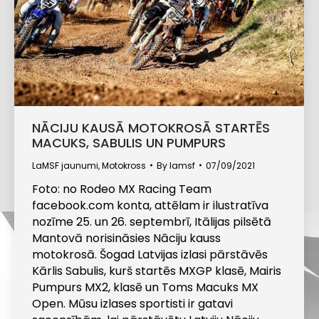
NĀCIJU KAUSĀ MOTOKROSĀ STARTĒS
MACUKS, SABULIS UN PUMPURS
LaMSF jaunumi
,
Motokross
By
lamsf
07/09/2021
Foto: no Rodeo MX Racing Team
facebook.com konta, attēlam ir ilustratīva
nozīme 25. un 26. septembrī, Itālijas pilsētā
Mantovā norisināsies Nāciju kauss
motokrosā. Šogad Latvijas izlasi pārstāvēs
Kārlis Sabulis, kurš startēs MXGP klasē, Mairis
Pumpurs MX2, klasē un Toms Macuks MX
Open. Mūsu izlases sportisti ir gatavi