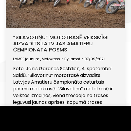
“SILAVOTIŅU” MOTOTRASĒ VEIKSMĪGI
AIZVADĪTS LATVIJAS AMATIERU
ČEMPIONĀTA POSMS
LaMSF jaunumi
,
Motokross
By
lamsf
07/09/2021
Foto: Jānis Garančs Sestdien, 4. spetembrī
Saldū, “Silavotiņu” mototrasē aizvadīts
Latvijas Amatieru čempionāta ceturtais
posms motokrosā. “Silavotiņu” mototrasē ir
veiktas izmaiņas, viena trešdaļa no trases
ieguvusi jaunas aprises. Kopumā trases
segums ir ciets un akmeņains. Šajā posmā uz
starta stājās 135 dalībnieki. Cīņas trasē notika
Informējam, ka šajā tīmekļa vietnē tiek izmantotas
sīkdatnes (angļu val. "cookies"). Turpinot lietot šo
visās klasēs. Sarunā ar MX40+ klases
vietni, Jūs piekrītat, ka mēs uzkrāsim un izmantosim
uzvarētāju Ingu Bērziņu (MX…