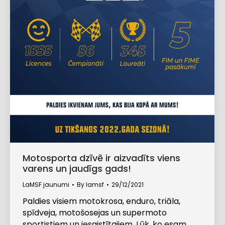
Motosporta dzīvē ir aizvadīts viens
varens un jaudīgs gads!
LaMSF jaunumi
By
lamsf
29/12/2021
Paldies visiem motokrosa, enduro, triāla,
spīdveja, motošosejas un supermoto
sportistiem un iesaistītajiem. Lūk, ko esam