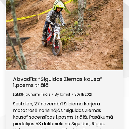
Aizvadīts “Siguldas Ziemas kausa”
1.posms triālā
LaMSF jaunumi
,
Triāls
By
lamsf
30/11/2021
Sestdien, 27.novembrī Silciema karjera
mototrasē norisinājās “Siguldas Ziemas
kausa” sacensības 1.posms triālā. Pasākumā
piedalījās 53 dalībnieki no Siguldas, Rīgas,