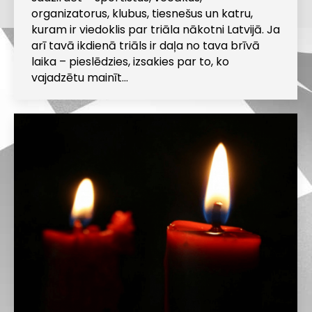
organizatorus, klubus, tiesnešus un katru,
kuram ir viedoklis par triāla nākotni Latvijā. Ja
arī tavā ikdienā triāls ir daļa no tava brīvā
laika – pieslēdzies, izsakies par to, ko
vajadzētu mainīt…