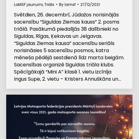
LaMSF jaunumi
,
Triāls
By
lamsf
27/12/2021
Svētdien, 26. decembrī, Jūdažos norisinājās
sacensību “Siguldas Ziemas kauss” 2. posms
triālā. Pasākumā piedalījās 38 dalībnieki no
Siguldas, Rīgas, Ķekavas un Jelgavas.
“Siguldas Ziemas kausa” sacensību seriāls
norisināsies 5 sacensību posmos, katra
mēneša pēdējā sestdienā līdz marta beigām.
Sacensības organizē Siguldas triāla klubs.
Spēcīgākajā “Mini A” klasē 1. vietu izcīnīja
Ingus Supe, 2. vietu – Kristers Annuškāns un…