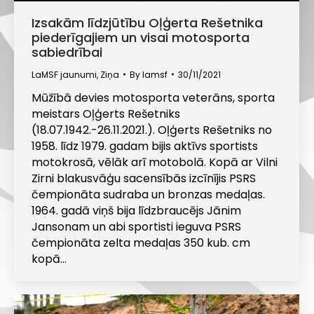
Izsakām līdzjūtību Oļģerta Rešetnika
piederīgajiem un visai motosporta
sabiedrībai
LaMSF jaunumi
,
Ziņa
By
lamsf
30/11/2021
Mūžībā devies motosporta veterāns, sporta
meistars Oļģerts Rešetniks
(18.07.1942.-26.11.2021.). Oļģerts Rešetniks no
1958. līdz 1979. gadam bijis aktīvs sportists
motokrosā, vēlāk arī motobolā. Kopā ar Vilni
Zirni blakusvāģu sacensībās izcīnījis PSRS
čempionāta sudraba un bronzas medaļas.
1964. gadā viņš bija līdzbraucējs Jānim
Jansonam un abi sportisti ieguva PSRS
čempionāta zelta medaļas 350 kub. cm
kopā…