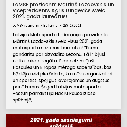
LaMSF prezidents Mārtiņš Lazdovskis un
viceprezidents Agris Lungevičs sveic
2021. gada laureātus!
LaMSF jaunumi
By
lamsf
23/12/2021
Latvijas Motosporta federācijas prezidents
Mārtiņš Lazdovskis sveic visus 2021. gada
motosporta sezonas laureātus! “Esmu
gandarīts par aizvadīto sezonu. Tā ir bijusi
notikumiem bagāta. Esam aizvadījuši
Pasaules un Eiropas mēroga sacensības, kas
kārtējo reizi pierāda to, ka mūsu organizatori
un sportisti spēj gūt ievērojamus un augstus
panākumus. Šogad Latvijas motosporta
vēsturi pārrakstīja Nāciju kausa izlase
spīdvejā,…