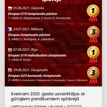
Sveicam 2021. gada uzvarētājus ar
gūtajiem panākumiem spīdvejā
LaMSF jaunumi
,
Spīdvejs
By
lamsf
23/12/2021