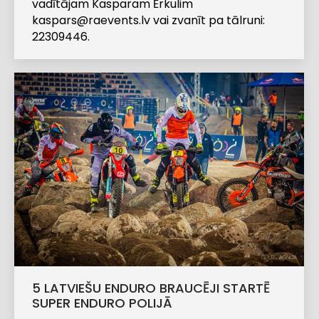
vadītājam Kasparam Ērkulim
kaspars@raevents.lv
vai zvanīt pa tālruni:
22309446.
5 LATVIEŠU ENDURO BRAUCĒJI STARTĒ
SUPER ENDURO POLIJĀ