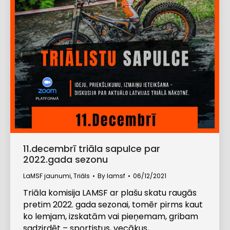
11.decembrī triāla sapulce par
2022.gada sezonu
LaMSF jaunumi
,
Triāls
By
lamsf
06/12/2021
Triāla komisija LAMSF ar plašu skatu raugās
pretim 2022. gada sezonai, tomēr pirms kaut
ko lemjam, izskatām vai pieņemam, gribam
sadzirdēt – sportistus, vecākus,