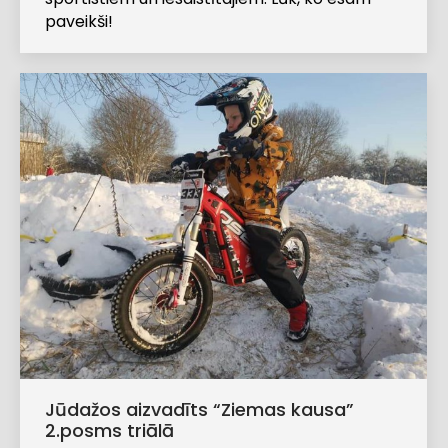
paveikši!
Jūdažos aizvadīts “Ziemas kausa”
2.posms triālā