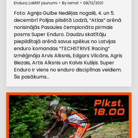
Enduro
,
LaMSF jaunumi
By
lamsf
08/12/2021
Foto: Agnija Gulbe Nedēļas nogalē, 4. un 5.
decembrī Polijas pilsētā Lodzā, “Atlas” arēnā
norisinājās Pasaules čempionāta pirmais
posms Super Enduro. Daudzu skatītāju
piepildītajā arēnā savus spēkus no Latvijas
enduro komandas “TECHSTRIVE Racing”
izmēģināja Arvis Alksnis, Edgars Vilcāns, Agris
Biezais, Artis Alksnis un Kalvis Kušķis. Super
Enduro ir viens no enduro disciplīnas veidiem.
Šis pasākums…