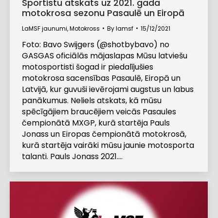
Sportistu atskats uz 2021. gada
motokrosa sezonu Pasaulē un Eiropā
LaMSF jaunumi
,
Motokross
By
lamsf
15/12/2021
Foto: Bavo Swijgers (@shotbybavo) no
GASGAS oficiālās mājaslapas Mūsu latviešu
motosportisti šogad ir piedalījušies
motokrosa sacensības Pasaulē, Eiropā un
Latvijā, kur guvuši ievērojami augstus un labus
panākumus. Neliels atskats, kā mūsu
spēcīgājiem braucējiem veicās Pasaules
čempionātā MXGP, kurā startēja Pauls
Jonass un Eiropas čempionātā motokrosā,
kurā startēja vairāki mūsu jaunie motosporta
talanti. Pauls Jonass 2021.…