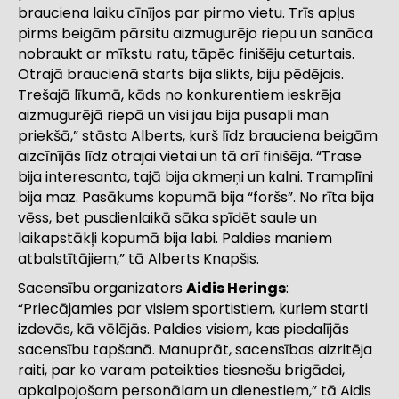
brauciena laiku cīnījos par pirmo vietu. Trīs apļus
pirms beigām pārsitu aizmugurējo riepu un sanāca
nobraukt ar mīkstu ratu, tāpēc finišēju ceturtais.
Otrajā braucienā starts bija slikts, biju pēdējais.
Trešajā līkumā, kāds no konkurentiem ieskrēja
aizmugurējā riepā un visi jau bija pusapli man
priekšā,” stāsta Alberts, kurš līdz brauciena beigām
aizcīnījās līdz otrajai vietai un tā arī finišēja. “Trase
bija interesanta, tajā bija akmeņi un kalni. Tramplīni
bija maz. Pasākums kopumā bija “foršs”. No rīta bija
vēss, bet pusdienlaikā sāka spīdēt saule un
laikapstākļi kopumā bija labi. Paldies maniem
atbalstītājiem,” tā Alberts Knapšis.
Sacensību organizators
Aidis Herings
:
“Priecājamies par visiem sportistiem, kuriem starti
izdevās, kā vēlējās. Paldies visiem, kas piedalījās
sacensību tapšanā. Manuprāt, sacensības aizritēja
raiti, par ko varam pateikties tiesnešu brigādei,
apkalpojošam personālam un dienestiem,” tā Aidis