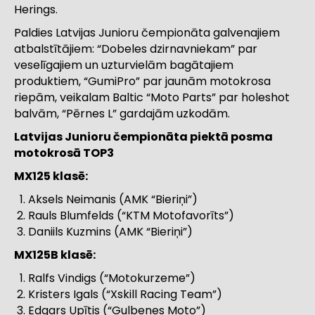
Herings.
Paldies Latvijas Junioru čempionāta galvenajiem
atbalstītājiem: “Dobeles dzirnavniekam” par
veselīgajiem un uzturvielām bagātajiem
produktiem, “GumiPro” par jaunām motokrosa
riepām, veikalam Baltic “Moto Parts” par holeshot
balvām, “Pērnes L” gardajām uzkodām.
Latvijas Junioru čempionāta piektā posma
motokrosā TOP3
MX125 klasē:
Aksels Neimanis (AMK “Bieriņi”)
Rauls Blumfelds (“KTM Motofavorīts”)
Daniils Kuzmins (AMK “Bieriņi”)
MX125B klasē:
Ralfs Vindigs (“Motokurzeme”)
Kristers Igals (“Xskill Racing Team”)
Edgars Upītis (“Gulbenes Moto”)