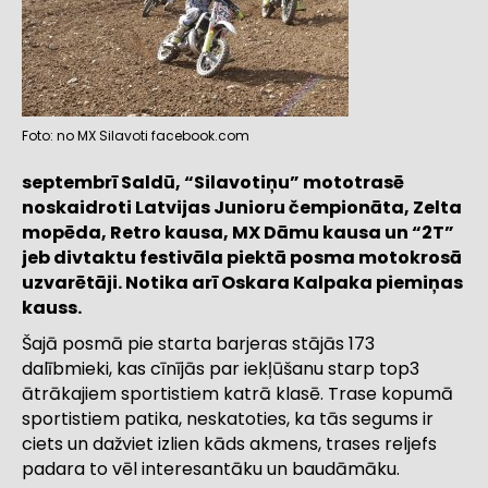
Foto: no MX Silavoti facebook.com
septembrī Saldū, “Silavotiņu” mototrasē
noskaidroti Latvijas Junioru čempionāta, Zelta
mopēda, Retro kausa, MX Dāmu kausa un “2T”
jeb divtaktu festivāla piektā posma motokrosā
uzvarētāji. Notika arī Oskara Kalpaka piemiņas
kauss.
Šajā posmā pie starta barjeras stājās 173
dalībmieki, kas cīnījās par iekļūšanu starp top3
ātrākajiem sportistiem katrā klasē. Trase kopumā
sportistiem patika, neskatoties, ka tās segums ir
ciets un dažviet izlien kāds akmens, trases reljefs
padara to vēl interesantāku un baudāmāku.