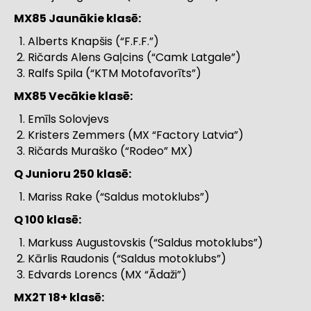
MX85 Jaunākie klasē:
Alberts Knapšis (“F.F.F.”)
Ričards Alens Gaļcins (“Camk Latgale”)
Ralfs Spila (“KTM Motofavorīts”)
MX85 Vecākie klasē:
Emīls Solovjevs
Kristers Zemmers (MX “Factory Latvia”)
Ričards Muraško (“Rodeo” MX)
Q Junioru 250 klasē:
Mariss Rake (“Saldus motoklubs”)
Q 100 klasē:
Markuss Augustovskis (“Saldus motoklubs”)
Kārlis Raudonis (“Saldus motoklubs”)
Edvards Lorencs (MX “Ādaži”)
MX2T 18+ klasē: