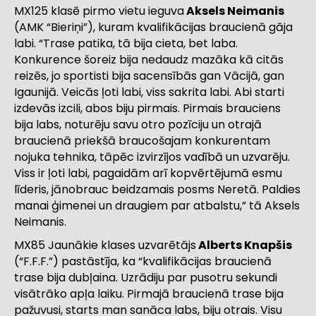
MX125 klasē pirmo vietu ieguva
Aksels Neimanis
(AMK “Bieriņi”), kuram kvalifikācijas braucienā gāja
labi. “Trase patika, tā bija cieta, bet laba.
Konkurence šoreiz bija nedaudz mazāka kā citās
reizēs, jo sportisti bija sacensībās gan Vācijā, gan
Igaunijā. Veicās ļoti labi, viss sakrita labi. Abi starti
izdevās izcili, abos biju pirmais. Pirmais brauciens
bija labs, noturēju savu otro pozīciju un otrajā
braucienā priekšā braucošajam konkurentam
nojuka tehnika, tāpēc izvirzījos vadībā un uzvarēju.
Viss ir ļoti labi, pagaidām arī kopvērtējumā esmu
līderis, jānobrauc beidzamais posms Neretā. Paldies
manai ģimenei un draugiem par atbalstu,” tā Aksels
Neimanis.
MX85 Jaunākie klases uzvarētājs
Alberts Knapšis
(“F.F.F.”) pastāstīja, ka “kvalifikācijas braucienā
trase bija dubļaina. Uzrādiju par pusotru sekundi
visātrāko apļa laiku. Pirmajā braucienā trase bija
pažuvusi, starts man sanāca labs, biju otrais. Visu