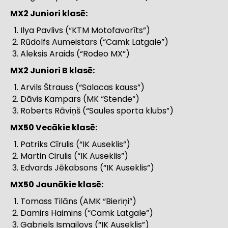
MX2 Juniori klasē:
Ilya Pavlivs (“KTM Motofavorīts”)
Rūdolfs Aumeistars (“Camk Latgale”)
Aleksis Araids (“Rodeo MX”)
MX2 Juniori B klasē:
Arvils Štrauss (“Salacas kauss”)
Dāvis Kampars (MK “Stende“)
Roberts Rāviņš (“Saules sporta klubs”)
MX50 Vecākie klasē:
Patriks Cīrulis (“IK Auseklis”)
Martin Cirulis (“IK Auseklis”)
Edvards Jēkabsons (“IK Auseklis”)
MX50 Jaunākie klasē:
Tomass Tilāns (AMK “Bieriņi”)
Damirs Haimins (“Camk Latgale”)
Gabriels Ismailovs (“IK Auseklis”)