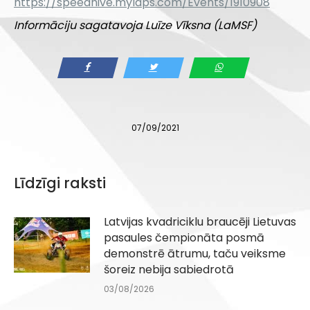
https://speedhive.mylaps.com/Events/1910908
Informāciju sagatavoja Luīze Vīksna (LaMSF)
07/09/2021
Līdzīgi raksti
Latvijas kvadriciklu braucēji Lietuvas
pasaules čempionāta posmā
demonstrē ātrumu, taču veiksme
šoreiz nebija sabiedrotā
03/08/2026