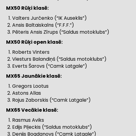
MX50 Rūķi klasē:
Valters Jurčenko (“IK Auseklis”)
Ansis Baltaiskalns (“F.F.F.”)
Pēteris Ansis Zīrups (“Saldus motoklubs”)
MX50 Rūķi open klasē:
Roberts Vinters
Viesturs Balandiņš (“Saldus motoklubs”)
Everts Šarovs (“Camk Latgale”)
MX65 Jaunākie klasē:
Gregors Lootus
Astons Allas
Rojus Zaborskis (“Camk Latgale”)
MX65 Vecākie klasē:
Rasmus Aviks
Edijs Piļeckis (“Saldus motoklubs”)
Denijs Bogdanovs (“Camk Latgale”)