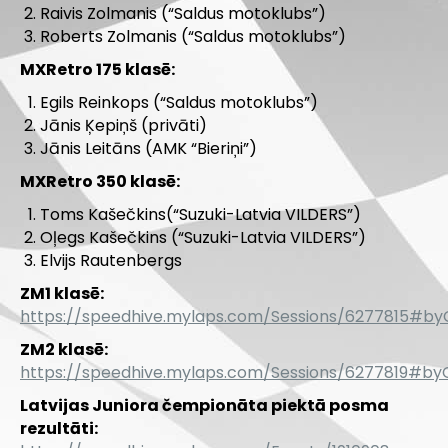
Raivis Zolmanis (“Saldus motoklubs”)
Roberts Zolmanis (“Saldus motoklubs”)
MXRetro 175 klasē:
Egils Reinkops (“Saldus motoklubs”)
Jānis Ķepiņš (privāti)
Jānis Leitāns (AMK “Bieriņi”)
MXRetro 350 klasē:
Toms Kašečkins(“Suzuki-Latvia VILDERS”)
Oļegs Kašečkins (“Suzuki-Latvia VILDERS”)
Elvijs Rautenbergs
ZM1 klasē:
https://speedhive.mylaps.com/Sessions/6277815#by
ZM2 klasē:
https://speedhive.mylaps.com/Sessions/6277819#by
Latvijas Juniora čempionāta piektā posma
rezultāti: