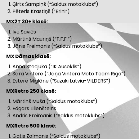
Ģirts Šampiņš (“Saldus motoklubs”)
Pēteris Krastiņš (“Eriņi”)
MX2T 30+ klasē:
Ivo Savičs
Mārtiņš Mauriņš (“F.F.F.”)
Jānis Freimanis (“Saldus motoklubs”)
MX Dāmas klasē:
Anna Stecjuka (“IK Auseklis”)
Sāra Vintere (“Jāņa Vintera Moto Team Rīga”)
Estere Miglāne (“Suzuki Latvia-VILDERS”)
MXRetro 250 klasē:
Mārtiņš Muša (“Saldus motoklubs”)
Edgars Lilienšteins
Andris Freimanis (“Saldus motoklubs”)
MXRetro 500 klasē:
Gatis Zolmanis (“Saldus motoklubs”)