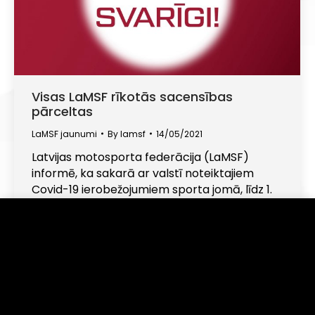
Visas LaMSF rīkotās sacensības
pārceltas
LaMSF jaunumi
By
lamsf
14/05/2021
Latvijas motosporta federācija (LaMSF)
informē, ka sakarā ar valstī noteiktajiem
Covid-19 ierobežojumiem sporta jomā, līdz 1.
jūnijam ir atceltas visas LaMSF organizētās
sacensības. Būsim pacietīgi un atbildīgi par
Informējam, ka šajā tīmekļa vietnē tiek izmantotas
sīkdatnes (angļu val. "cookies"). Turpinot lietot šo
savu, un līdzcilvēku veselību. Sekojiet līdzi
vietni, Jūs piekrītat, ka mēs uzkrāsim un izmantosim
jaunumiem, sargājiet sevi un esiet veseli!
sīkdatnes Jūsu ierīcē. Savu piekrišanu Jūs jebkurā laikā
varat atsaukt, nodzēšot saglabātās sīkdatnes.
Piekrītu