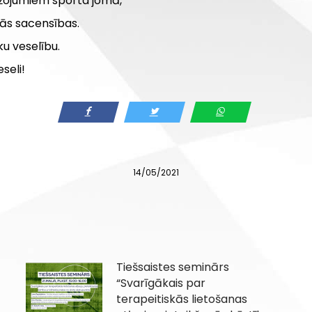
žojumiem sporta jomā,
tās sacensības.
ku veselību.
eseli!
14/05/2021
Tiešsaistes seminārs
“Svarīgākais par
terapeitiskās lietošanas