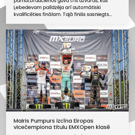
pamatbraucienos guva trīs uzvaras, kas
Ļebedevam palīdzēja arī automātiski
kvalificēties finālam. Tajā finišs sasniegts…
Mairis Pumpurs izcīna Eiropas
vicečempiona titulu EMXOpen klasē