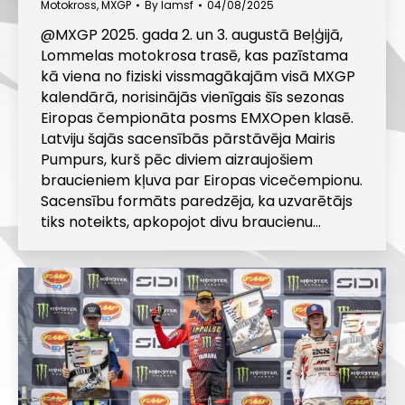
Motokross
,
MXGP
By
lamsf
04/08/2025
@MXGP 2025. gada 2. un 3. augustā Beļģijā,
Lommelas motokrosa trasē, kas pazīstama
kā viena no fiziski vissmagākajām visā MXGP
kalendārā, norisinājās vienīgais šīs sezonas
Eiropas čempionāta posms EMXOpen klasē.
Latviju šajās sacensībās pārstāvēja Mairis
Pumpurs, kurš pēc diviem aizraujošiem
braucieniem kļuva par Eiropas vicečempionu.
Sacensību formāts paredzēja, ka uzvarētājs
tiks noteikts, apkopojot divu braucienu…