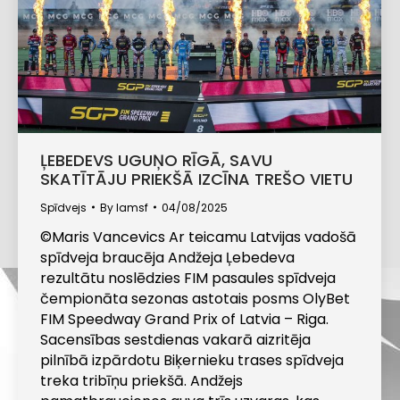
ĻEBEDEVS UGUŅO RĪGĀ, SAVU
SKATĪTĀJU PRIEKŠĀ IZCĪNA TREŠO VIETU
Spīdvejs
By
lamsf
04/08/2025
©Maris Vancevics Ar teicamu Latvijas vadošā
spīdveja braucēja Andžeja Ļebedeva
rezultātu noslēdzies FIM pasaules spīdveja
čempionāta sezonas astotais posms OlyBet
FIM Speedway Grand Prix of Latvia – Riga.
Sacensības sestdienas vakarā aizritēja
pilnībā izpārdotu Biķernieku trases spīdveja
treka tribīņu priekšā. Andžejs