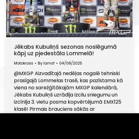
Jēkabs Kubuliņš sezonas noslēgumā
kāpj uz pjedestāla Lommelā!
Motokross
By
lamsf
04/08/2025
@MXGP Aizvadītajā nedēļas nogalē tehniski
prasīgajā Lommelas trasē, kas pazīstama kā
viena no sarežģītākajām MXGP kalendārā,
Jēkabs Kubuliņš uzrādīja izcilu sniegumu un
izcīnīja 3. vietu posma kopvērtējumā EMX125
klasē! Pirmais brauciens sākās ar
izaicinājumu – tehniskas problēmas startā
lika Jēkabam trasē doties kā pēdējam. Taču
Informējam, ka šajā tīmekļa vietnē tiek izmantotas
sīkdatnes (angļu val. "cookies"). Turpinot lietot šo
tas viņu neapturēja – ar iespaidīgu ātrumu un
vietni, Jūs piekrītat, ka mēs uzkrāsim un izmantosim
pārliecību viņš…