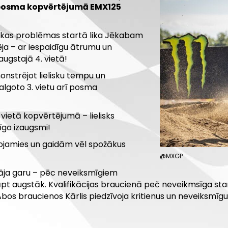
tu posma kopvērtējumā EMX125
iskas problēmas startā lika Jēkabam
ja – ar iespaidīgu ātrumu un
augstajā 4. vietā!
nstrējot lielisku tempu un
odalgoto 3. vietu arī posma
vietā kopvērtējumā – lielisks
īgo izaugsmi!
ojamies un gaidām vēl spožākus
@MXGP
tāja garu – pēc neveiksmīgiem
 augstāk. Kvalifikācijas braucienā peč neveikmsīga starta 
Abos braucienos Kārlis piedzīvoja kritienus un neveiksmīgu