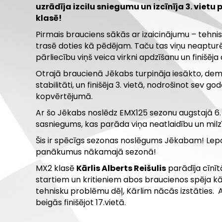
uzrādīja izcilu sniegumu un izcīnīja 3. vie
klasē!
Pirmais brauciens sākās ar izaicinājumu – tehn
trasē doties kā pēdējam. Taču tas viņu neapturē
pārliecību viņš veica virkni apdzīšanu un finišēja 
Otrajā braucienā Jēkabs turpināja iesākto, demo
stabilitāti, un finišēja 3. vietā, nodrošinot sev g
kopvērtējumā.
Ar šo Jēkabs noslēdz EMX125 sezonu augstajā 6. 
sasniegums, kas parāda viņa neatlaidību un milz
Šis ir spēcīgs sezonas noslēgums Jēkabam! Lep
panākumus nākamajā sezonā!
MX2 klasē
Kārlis Alberts Reišulis
parādīja cīnī
startiem un kritieniem abos braucienos spēja kāpt
tehnisku problēmu dēļ, Kārlim nācās izstāties. 
beigās finišējot 17.vietā.