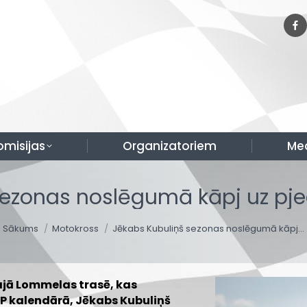
omisijas
Organizatoriem
Me
sezonas noslēgumā kāpj uz pj
You are here:
Sākums
Motokross
Jēkabs Kubuliņš sezonas noslēgumā kāpj…
ajā Lommelas trasē, kas
P kalendārā, Jēkabs Kubuliņš