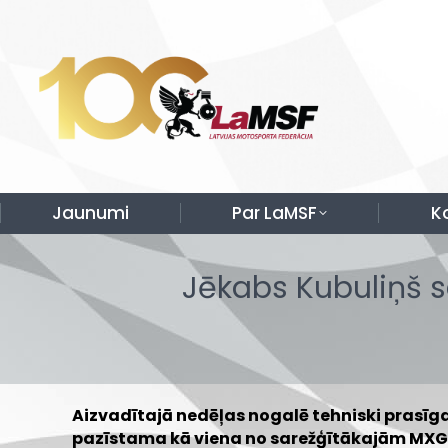
Jaunumi
Par LaMSF
K
Jēkabs Kubuliņš 
Aizvadītajā nedēļas nogalē tehniski prasīg
pazīstama kā viena no sarežģītākajām MXG