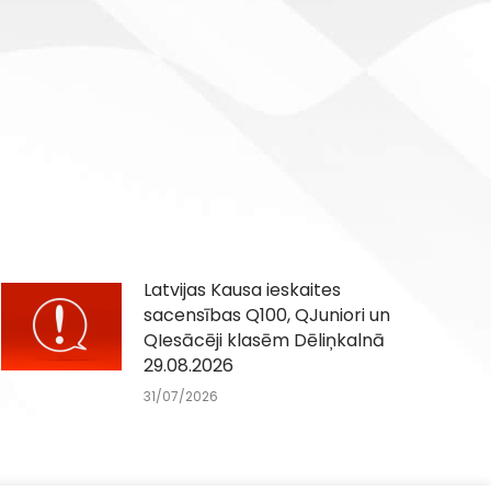
Latvijas Kausa ieskaites
sacensības Q100, QJuniori un
QIesācēji klasēm Dēliņkalnā
29.08.2026
31/07/2026