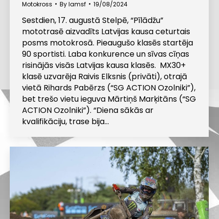
Motokross
By
lamsf
19/08/2024
Sestdien, 17. augustā Stelpē, “Pīlādžu”
mototrasē aizvadīts Latvijas kausa ceturtais
posms motokrosā. Pieaugušo klasēs startēja
90 sportisti. Laba konkurence un sīvas cīņas
risinājās visās Latvijas kausa klasēs. MX30+
klasē uzvarēja Raivis Elksnis (privāti), otrajā
vietā Rihards Pabērzs (“SG ACTION Ozolniki”),
bet trešo vietu ieguva Mārtiņš Marķitāns (“SG
ACTION Ozolniki”). “Diena sākās ar
kvalifikāciju, trase bija…