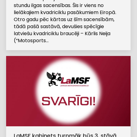
stundu ilgas sacensības. Šis ir viens no
lielākajiem kvadriciklu pasākumiem Eiropā.
Otro gadu pēc kārtas uz šīm sacensībām,
tādā pašā sastāvā, devušies spēcīgie
latviešu kvadriciklu braucēji – Kārlis Neija
(“Motosports…
LaMSF kabinets turpmāk būs 3. stāvā