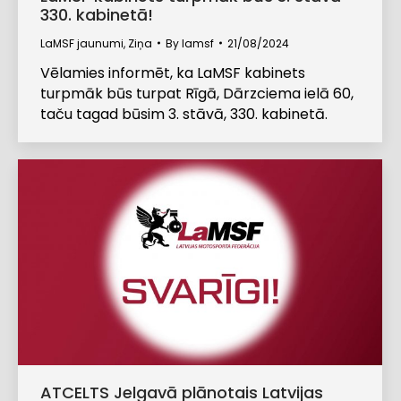
330. kabinetā!
LaMSF jaunumi
,
Ziņa
By
lamsf
21/08/2024
Vēlamies informēt, ka LaMSF kabinets
turpmāk būs turpat Rīgā, Dārzciema ielā 60,
taču tagad būsim 3. stāvā, 330. kabinetā.
ATCELTS Jelgavā plānotais Latvijas