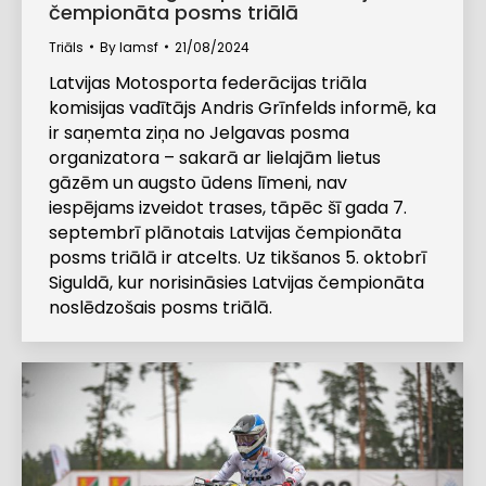
čempionāta posms triālā
Triāls
By
lamsf
21/08/2024
Latvijas Motosporta federācijas triāla
komisijas vadītājs Andris Grīnfelds informē, ka
ir saņemta ziņa no Jelgavas posma
organizatora – sakarā ar lielajām lietus
gāzēm un augsto ūdens līmeni, nav
iespējams izveidot trases, tāpēc šī gada 7.
septembrī plānotais Latvijas čempionāta
posms triālā ir atcelts. Uz tikšanos 5. oktobrī
Siguldā, kur norisināsies Latvijas čempionāta
noslēdzošais posms triālā.