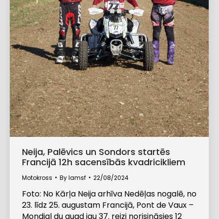
Neija, Palēvics un Sondors startēs
Francijā 12h sacensībās kvadricikliem
Motokross
By
lamsf
22/08/2024
Foto: No Kārļa Neija arhīva Nedēļas nogalē, no
23. līdz 25. augustam Francijā, Pont de Vaux –
Mondial du quad jau 37. reizi norisināsies 12