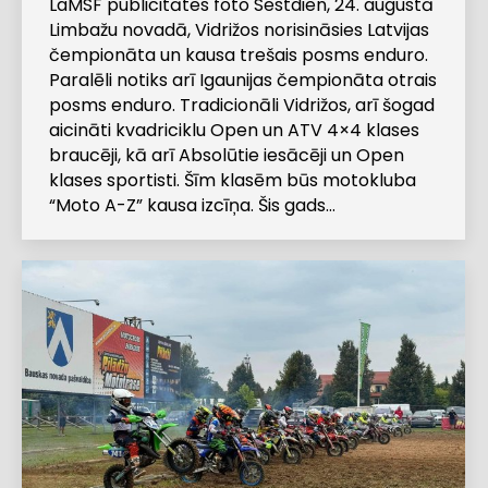
LaMSF publicitātes foto Sestdien, 24. augustā
Limbažu novadā, Vidrižos norisināsies Latvijas
čempionāta un kausa trešais posms enduro.
Paralēli notiks arī Igaunijas čempionāta otrais
posms enduro. Tradicionāli Vidrižos, arī šogad
aicināti kvadriciklu Open un ATV 4×4 klases
braucēji, kā arī Absolūtie iesācēji un Open
klases sportisti. Šīm klasēm būs motokluba
“Moto A-Z” kausa izcīņa. Šis gads…