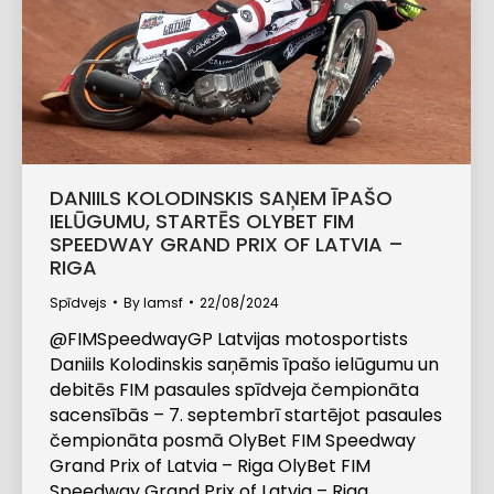
DANIILS KOLODINSKIS SAŅEM ĪPAŠO
IELŪGUMU, STARTĒS OLYBET FIM
SPEEDWAY GRAND PRIX OF LATVIA –
RIGA
Spīdvejs
By
lamsf
22/08/2024
@FIMSpeedwayGP Latvijas motosportists
Daniils Kolodinskis saņēmis īpašo ielūgumu un
debitēs FIM pasaules spīdveja čempionāta
sacensībās – 7. septembrī startējot pasaules
čempionāta posmā OlyBet FIM Speedway
Grand Prix of Latvia – Riga OlyBet FIM
Speedway Grand Prix of Latvia – Riga