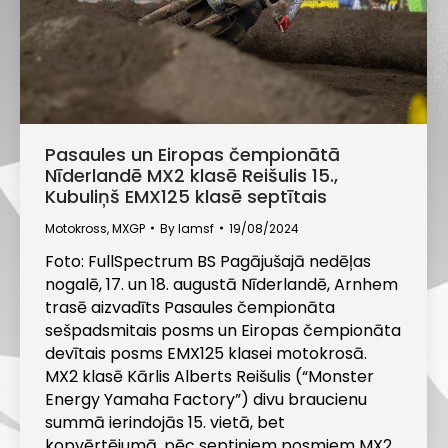
Pasaules un Eiropas čempionātā
Nīderlandē MX2 klasē Reišulis 15.,
Kubuliņš EMX125 klasē septītais
Motokross
,
MXGP
By
lamsf
19/08/2024
Foto: FullSpectrum BS Pagājušajā nedēļas
nogalē, 17. un 18. augustā Nīderlandē, Arnhem
trasē aizvadīts Pasaules čempionāta
sešpadsmitais posms un Eiropas čempionāta
devītais posms EMX125 klasei motokrosā.
MX2 klasē Kārlis Alberts Reišulis (“Monster
Energy Yamaha Factory”) divu braucienu
summā ierindojās 15. vietā, bet
kopvērtējumā, pēc septiņiem posmiem MX2