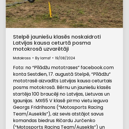
Stelpē jauniešu klasēs noskaidroti
Latvijas kausa ceturtā posma
motokrosā uzvarētāji
Motokross
By
lamsf
19/08/2024
Foto: no “Pīlādžu mototrases” facebook.com
konta Sestdien, 17. augustā Stelpē, “Pīlādžu”
mototrasē aizvadīts Latvijas kausa ceturtais
posms motokrosā. Bērnu un jauniešu klasēs
startēja 100 braucēji no Latvijas, Lietuvas un
Igaunijas. MX65 V klasē pirmo vietu ieguva
Georgs Fridrihsons (“Motosports Racing
Team/Auseklis”), aiz sevis atstājot savus
komandas biedrus Ričardu Jurčenko
(“Motosports Racing Team/Auseklis”) un