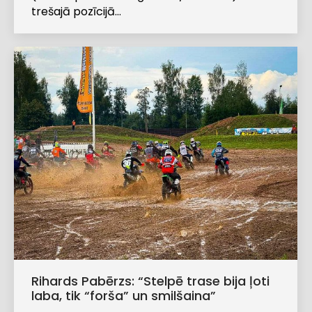
trešajā pozīcijā…
Rihards Pabērzs: “Stelpē trase bija ļoti
laba, tik “forša” un smilšaina”