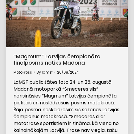
“Magmum” Latvijas čempionāta
finālposms notiks Madonā
Motokross
By
lamsf
20/08/2024
LaMSF publicitātes foto 24. un 25. augustā
Madonā motoparkā “Smeceres sils”
norisināsies “Magmum” Latvijas čempionāta
piektais un noslēdzošais posms motokrosā.
Šajā posmā noskaidrosim šīs sezonas Latvijas
čempionus motokrosā. “Smeceres sila”
mototrase sportistiem ir zināma, kā viena no
kalnainākajām Latvijā. Trase nav viegla, taču