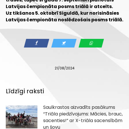
Latvijas čempionāta posms triālā ir atcelts.
Uz tikšanos 5. oktobrī Siguldā, kur norisināsies
Latvijas čempionāta noslēdzošais posms triālā.
21/08/2024
Līdzīgi raksti
Saulkrastos aizvadīts pasākums
“Triāla piedzīvojums: Mācies, brauc,
sacenties!” ar X-triāla sacensībām
un šovu