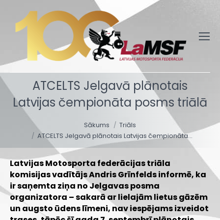
ATCELTS Jelgavā plānotais
Latvijas čempionāta posms triālā
You are here:
Sākums
Triāls
ATCELTS Jelgavā plānotais Latvijas čempionāta…
Latvijas Motosporta federācijas triāla
komisijas vadītājs Andris Grīnfelds informē, ka
ir saņemta ziņa no Jelgavas posma
organizatora – sakarā ar lielajām lietus gāzēm
un augsto ūdens līmeni, nav iespējams izveidot
trases, tāpēc šī gada 7. septembrī plānotais