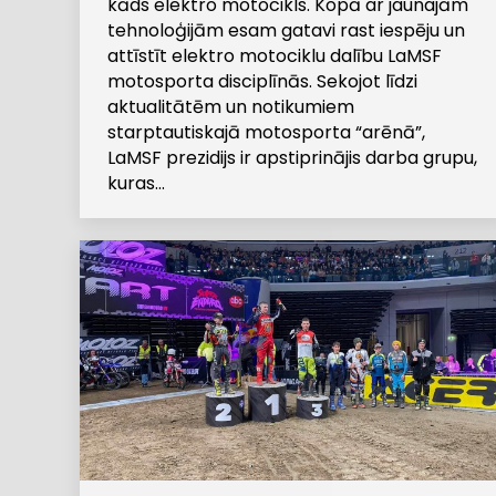
kāds elektro motocikls. Kopā ar jaunajām
tehnoloģijām esam gatavi rast iespēju un
attīstīt elektro motociklu dalību LaMSF
motosporta disciplīnās. Sekojot līdzi
aktualitātēm un notikumiem
starptautiskajā motosporta “arēnā”,
LaMSF prezidijs ir apstiprinājis darba grupu,
kuras…