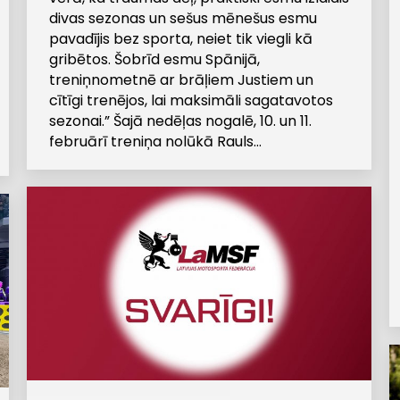
divas sezonas un sešus mēnešus esmu
pavadījis bez sporta, neiet tik viegli kā
gribētos. Šobrīd esmu Spānijā,
treniņnometnē ar brāļiem Justiem un
cītīgi trenējos, lai maksimāli sagatavotos
sezonai.” Šajā nedēļas nogalē, 10. un 11.
februārī treniņa nolūkā Rauls…