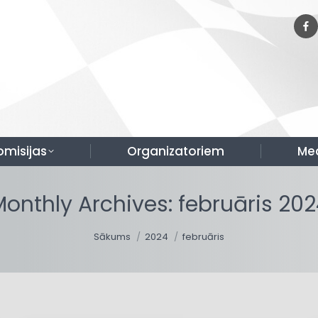
omisijas
Organizatoriem
Me
Monthly Archives:
februāris 20
You are here:
Sākums
2024
februāris