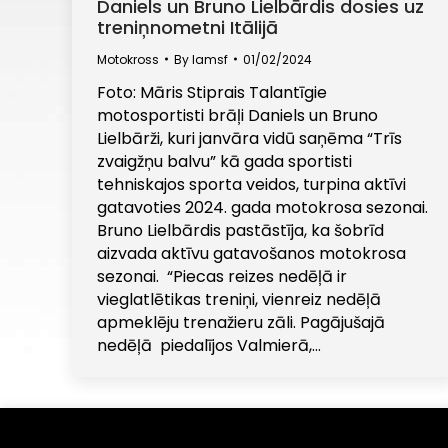
Daniels un Bruno Lielbārdis dosies uz
treniņnometni Itālijā
Motokross
By
lamsf
01/02/2024
Foto: Māris Stiprais Talantīgie
motosportisti brāļi Daniels un Bruno
Lielbārži, kuri janvāra vidū saņēma “Trīs
zvaigžņu balvu” kā gada sportisti
tehniskajos sporta veidos, turpina aktīvi
gatavoties 2024. gada motokrosa sezonai.
Bruno Lielbārdis pastāstīja, ka šobrīd
aizvada aktīvu gatavošanos motokrosa
sezonai. “Piecas reizes nedēļā ir
vieglatlētikas treniņi, vienreiz nedēļā
apmeklēju trenažieru zāli. Pagājušajā
nedēļā piedalījos Valmierā,…
Informējam, ka šajā tīmekļa vietnē tiek izmantotas sīkdatnes 