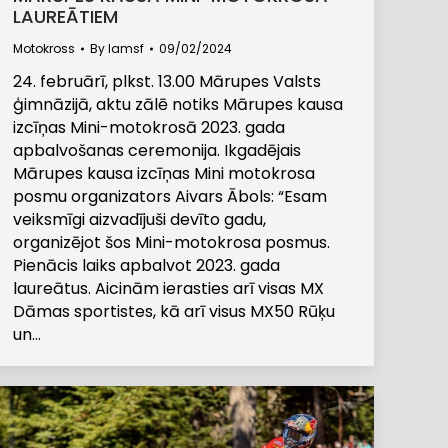
LAUREĀTIEM
Motokross
By
lamsf
09/02/2024
24. februārī, plkst. 13.00 Mārupes Valsts
ģimnāzijā, aktu zālē notiks Mārupes kausa
izcīņas Mini-motokrosā 2023. gada
apbalvošanas ceremonija. Ikgadējais
Mārupes kausa izcīņas Mini motokrosa
posmu organizators Aivars Ābols: “Esam
veiksmīgi aizvadījuši devīto gadu,
organizējot šos Mini-motokrosa posmus.
Pienācis laiks apbalvot 2023. gada
laureātus. Aicinām ierasties arī visas MX
Dāmas sportistes, kā arī visus MX50 Rūķu
un…