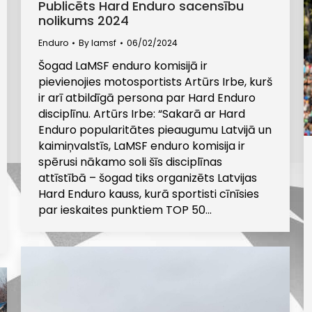
Publicēts Hard Enduro sacensību
nolikums 2024
Enduro
By
lamsf
06/02/2024
Šogad LaMSF enduro komisijā ir
pievienojies motosportists Artūrs Irbe, kurš
ir arī atbildīgā persona par Hard Enduro
disciplīnu. Artūrs Irbe: “Sakarā ar Hard
Enduro popularitātes pieaugumu Latvijā un
kaimiņvalstīs, LaMSF enduro komisija ir
spērusi nākamo soli šīs disciplīnas
attīstībā – šogad tiks organizēts Latvijas
Hard Enduro kauss, kurā sportisti cīnīsies
par ieskaites punktiem TOP 50…