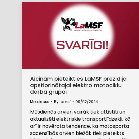
Aicinām pieteikties LaMSF prezidija
apstiprinātajai elektro motociklu
darba grupai
Motokross
By
lamsf
09/02/2024
Mūsdienās arvien vairāk tiek attīstīti un
aktualizēti elektriskie transportlīdzekļi, kā
arī ir novērota tendence, ka motosporta
sacensībās arvien biežāk tiek pieteikts