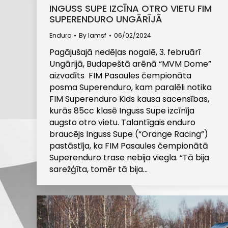
INGUSS SUPE IZCĪNA OTRO VIETU FIM
SUPERENDURO UNGĀRĪJĀ
Enduro
By
lamsf
06/02/2024
Pagājušajā nedēļas nogalē, 3. februārī
Ungārijā, Budapeštā arēnā “MVM Dome”
aizvadīts FIM Pasaules čempionāta
posma Superenduro, kam paralēli notika
FIM Superenduro Kids kausa sacensības,
kurās 85cc klasē Inguss Supe izcīnīja
augsto otro vietu. Talantīgais enduro
braucējs Inguss Supe (“Orange Racing”)
pastāstīja, ka FIM Pasaules čempionātā
Superenduro trase nebija viegla. “Tā bija
sarežģīta, tomēr tā bija…