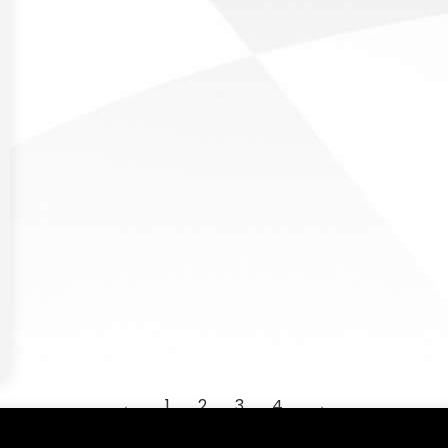
←
1
2
3
4
→
(angļu val. "cookies"). Turpinot lietot šo vietni, Jūs piekrītat