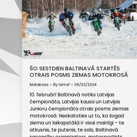
ŠO SESTDIEN BALTINAVĀ STARTĒS
OTRAIS POSMS ZIEMAS MOTOKROSĀ
Motokross
By
lamsf
05/02/2024
10. februārī Baltinavā notiks Latvijas
čempionāta, Latvijas kausa un Latvijas
Junioru čempionāta otrais posms ziemas
motokrosā. Neskatoties uz to, ka šogad
ziema un laikapstākļi ir visai mainīgi – te
atkusnis, te putenis, te sals, Baltinavā
sacensību organizators, motosportists