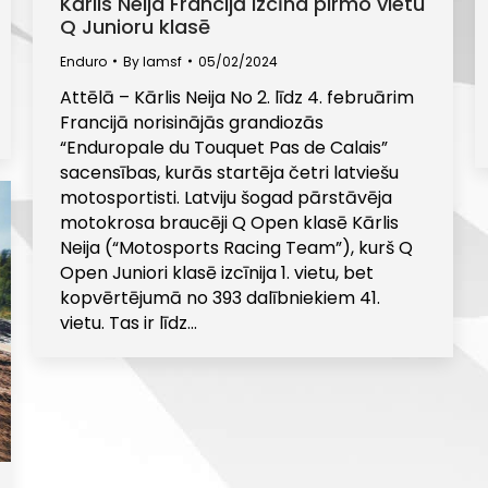
Kārlis Neija Francijā izcīna pirmo vietu
Q Junioru klasē
Enduro
By
lamsf
05/02/2024
Attēlā – Kārlis Neija No 2. līdz 4. februārim
Francijā norisinājās grandiozās
“Enduropale du Touquet Pas de Calais”
sacensības, kurās startēja četri latviešu
motosportisti. Latviju šogad pārstāvēja
motokrosa braucēji Q Open klasē Kārlis
Neija (“Motosports Racing Team”), kurš Q
Open Juniori klasē izcīnija 1. vietu, bet
kopvērtējumā no 393 dalībniekiem 41.
vietu. Tas ir līdz…