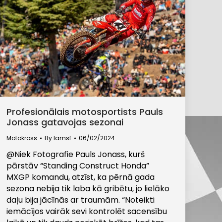
Profesionālais motosportists Pauls
Jonass gatavojas sezonai
Motokross
By
lamsf
06/02/2024
@Niek Fotografie Pauls Jonass, kurš
pārstāv “Standing Construct Honda”
MXGP komandu, atzīst, ka pērnā gada
sezona nebija tik laba kā gribētu, jo lielāko
daļu bija jācīnās ar traumām. “Noteikti
iemācījos vairāk sevi kontrolēt sacensību