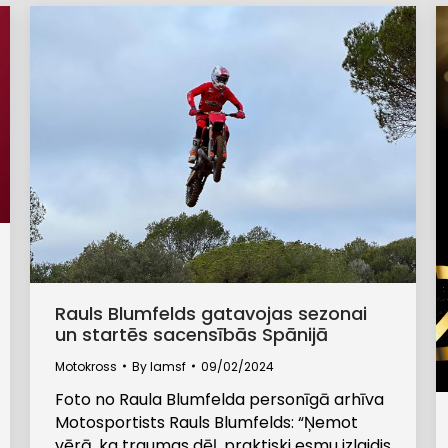
Rauls Blumfelds gatavojas sezonai
un startēs sacensībās Spānijā
Motokross
By
lamsf
09/02/2024
Foto no Raula Blumfelda personīgā arhīva
Motosportists Rauls Blumfelds: “Ņemot
vērā, ka traumas dēļ, praktiski esmu izlaidis