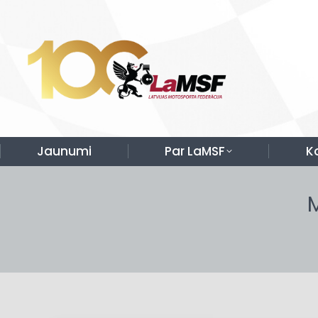
Jaunumi
Par LaMSF
K