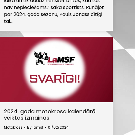
laikā un tik daudz neriskēt brīžos, kad tas
nav nepieciešams,” saka sportists. Runājot
par 2024. gada sezonu, Pauls Jonass cītīgi
tai…
2024. gada motokrosa kalendārā
veiktas izmaiņas
Motokross
By
lamsf
01/02/2024