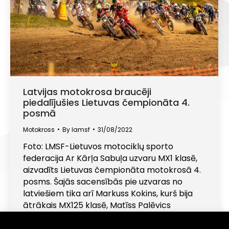
Latvijas motokrosa braucēji
piedalījušies Lietuvas čempionāta 4.
posmā
Motokross
By
lamsf
31/08/2022
Foto: LMSF-Lietuvos motociklų sporto
federacija Ar Kārļa Sabuļa uzvaru MX1 klasē,
aizvadīts Lietuvas čempionāta motokrosā 4.
posms. Šajās sacensībās pie uzvaras no
latviešiem tika arī Markuss Kokins, kurš bija
ātrākais MX125 klasē, Matīss Palēvics
uzvarēja kvadriciklu ieskaitē, bet blakusvāģu
konkurencē labākā bija Emīla un Elmāra