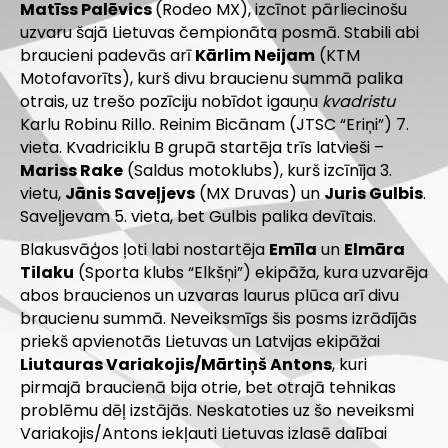
Matīss Palēvics
(Rodeo MX), izcīnot pārliecinošu
uzvaru šajā Lietuvas čempionāta posmā. Stabili abi
braucieni padevās arī
Kārlim Neijam
(KTM
Motofavorīts), kurš divu braucienu summā palika
otrais, uz trešo pozīciju nobīdot igauņu
kvadristu
Karlu Robinu Rillo. Reinim Bicānam (JTSC “Eriņi”) 7.
vieta. Kvadriciklu B grupā startēja trīs latvieši –
Mariss Rake
(Saldus motoklubs), kurš izcīnīja 3.
vietu,
Jānis Saveļjevs
(MX Druvas) un
Juris Gulbis
.
Saveļjevam 5. vieta, bet Gulbis palika devītais.
Blakusvāģos ļoti labi nostartēja
Emīla
un
Elmāra
Tilaku
(Sporta klubs “Elkšņi”) ekipāža, kura uzvarēja
abos braucienos un uzvaras laurus plūca arī divu
braucienu summā. Neveiksmīgs šis posms izrādījās
priekš apvienotās Lietuvas un Latvijas ekipāžai
Liutauras Variakojis/Mārtiņš Antons
, kuri
pirmajā braucienā bija otrie, bet otrajā tehnikas
problēmu dēļ izstājās. Neskatoties uz šo neveiksmi
Variakojis/Antons iekļauti Lietuvas izlasē dalībai