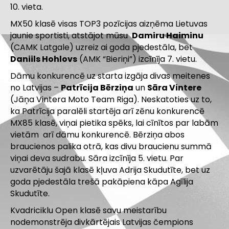
10. vieta.
MX50 klasē visas TOP3 pozīcijas aizņēma Lietuvas
jaunie sportisti, atstājot mūsu
Damiru Haiminu
(CAMK Latgale) uzreiz ai goda pjedestāla, bet
Daniils Hohlovs
(AMK “Bieriņi”) izcīnīja 7. vietu.
Dāmu konkurencē uz starta izgāja divas meitenes
no Latvijas –
Patrīcija Bērziņa
un
Sāra Vintere
(Jāņa Vintera Moto Team Riga). Neskatoties uz to,
ka Patrīcija paralēli startēja arī zēnu konkurencē
MX85 klasē, viņai pietika spēks, lai cīnītos par labām
vietām arī dāmu konkurencē. Bērziņa abos
braucienos palika otrā, kas divu braucienu summā
viņai deva sudrabu. Sāra izcīnīja 5. vietu. Par
uzvarētāju šajā klasē kļuva Adrija Skudutīte, bet uz
goda pjedestāla trešā pakāpiena kāpa Agīlija
Skudutīte.
Kvadriciklu Open klasē savu meistarību
nodemonstrēja divkārtējais Latvijas čempions