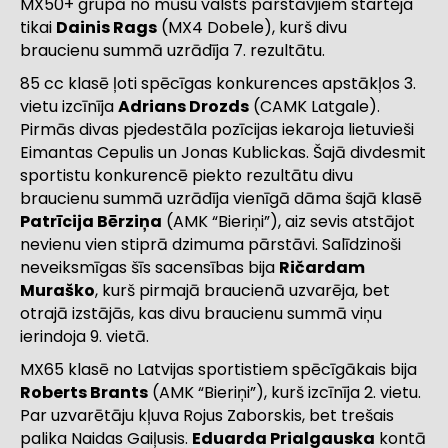
MX50+ grupā no mūsu valsts pārstāvjiem startēja
tikai
Dainis Rags
(MX4 Dobele), kurš divu
braucienu summā uzrādīja 7. rezultātu.
85 cc klasē ļoti spēcīgas konkurences apstākļos 3.
vietu izcīnīja
Adrians Drozds
(CAMK Latgale).
Pirmās divas pjedestāla pozīcijas iekaroja lietuvieši
Eimantas Cepulis un Jonas Kublickas. Šajā divdesmit
sportistu konkurencē piekto rezultātu divu
braucienu summā uzrādīja vienīgā dāma šajā klasē
Patrīcija Bērziņa
(AMK “Bieriņi”), aiz sevis atstājot
nevienu vien stiprā dzimuma pārstāvi. Salīdzinoši
neveiksmīgas šīs sacensības bija
Ričardam
Muraško
, kurš pirmajā braucienā uzvarēja, bet
otrajā izstājās, kas divu braucienu summā viņu
ierindoja 9. vietā.
MX65 klasē no Latvijas sportistiem spēcīgākais bija
Roberts Brants
(AMK “Bieriņi”), kurš izcīnīja 2. vietu.
Par uzvarētāju kļuva Rojus Zaborskis, bet trešais
palika Naidas Gaiļusis.
Eduarda Prialgauska
kontā