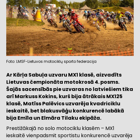
Foto: LMSF-Lietuvos motociklų sporto federacija
Ar Kārļa Sabuļa uzvaru MX1 klasē, aizvadīts
Lietuvas čempionāta motokrosā 4. posms.
Šajās sacensībās pie uzvaras no latviešiem tika
arī Markuss Kokins, kurš bija ātrākais MX125
klasē, Matīss Palēvics uzvarēja kvadriciklu
ieskaitē, bet blakusvāģu konkurencē labākā
bija Emīla un Elmāra Tilaku ekipāža.
Prestižākajā no solo motociklu klasēm – MX1
ieskaitē vienpadsmit sportistu konkurencē uzvarēja