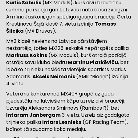
Kārlis Sabulis
(MX Moduls), kurš divu braucienu
summā pārspēja gan Lietuvas motokrosa zvaigzni
Armīnu Jasikoni, gan spēcīgo igauņu braucēju Gertu
Krestinovu. Šajā klasē 7. vietu izcīnīja
Tomass
Šileika
(MX Druvas).
MX2 klasē neviens no Latvijas pārstāvjiem
nestartēja, toties MX125 ieskaitē nepārspēts palika
Markuss Kokins
(MX Moduls), kurš otrajā pozīcijā
atstāja savu kluba biedru
Martinu Platkēviču
, bet
labāko trijnieku noslēdza vietējais sportists Marius
Adomaitis.
Aksels Neimanis
(AMK “Bieriņi”) izcīnīja
4. vietu.
Veterānu konkurencē MX40+ grupā uz goda
pjedestāla no latviešiem kāpa uzreiz divi braucēji.
Uzvarēja Aleksandrs Smirnovs (Rambas R), bet
Intaram Janbergam
3. vieta. Uzreiz aiz godalgoto
trijnieka palika
Intars Lesnieks
(GF Racing Team),
izcīnot tā saucamo koka medaļu.