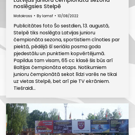
noslēgsies Stelpē
Motokross
By
lamsf
10/08/2022
Publicitātes foto Šo sestdien, 13. augustā,
Stelpē tiks noslēgta Latvijas junioru
čempionāta sezona, sportistiem cīnoties par
piektā, pēdējā šī seriāla posma goda
pjedestālu un punktiem kopvērtējumā.
Papildus tam visam, 65 cc klasē šis būs arī
Baltijas čempionāta etaps. Notikumiem
junioru čempionātā sekot līdzi varēs ne tikai
uz vietas Stelpē, bet arī pie TV ekrāniem.
Tiešraidi…