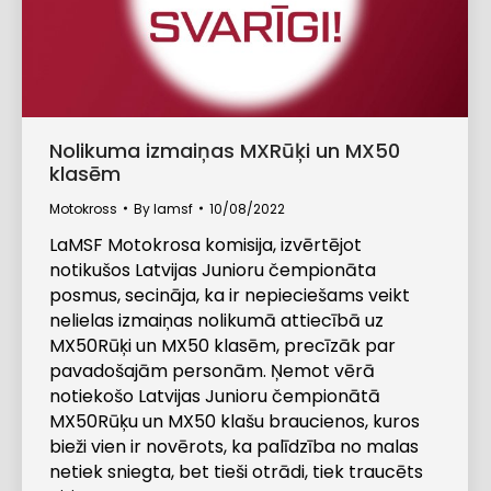
Nolikuma izmaiņas MXRūķi un MX50
klasēm
Motokross
By
lamsf
10/08/2022
LaMSF Motokrosa komisija, izvērtējot
notikušos Latvijas Junioru čempionāta
posmus, secināja, ka ir nepieciešams veikt
nelielas izmaiņas nolikumā attiecībā uz
MX50Rūķi un MX50 klasēm, precīzāk par
pavadošajām personām. Ņemot vērā
notiekošo Latvijas Junioru čempionātā
MX50Rūķu un MX50 klašu braucienos, kuros
bieži vien ir novērots, ka palīdzība no malas
netiek sniegta, bet tieši otrādi, tiek traucēts