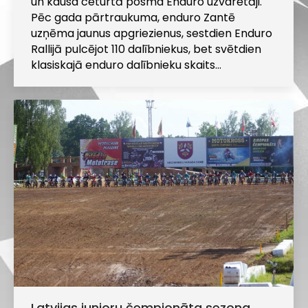
un kausa ceturtā posma Enduro uzvarētāji.
Pēc gada pārtraukuma, enduro Zantē
uzņēma jaunus apgriezienus, sestdien Enduro
Rallijā pulcējot 110 dalībniekus, bet svētdien
klasiskajā enduro dalībnieku skaits…
Latvijas junioru čempionāta sezona