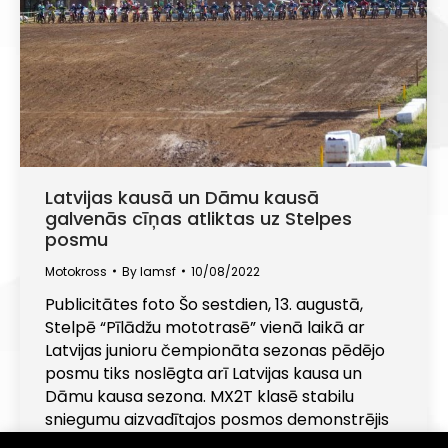
Latvijas kausā un Dāmu kausā
galvenās cīņas atliktas uz Stelpes
posmu
Motokross
By
lamsf
10/08/2022
Publicitātes foto Šo sestdien, 13. augustā,
Stelpē “Pīlādžu mototrasē” vienā laikā ar
Latvijas junioru čempionāta sezonas pēdējo
posmu tiks noslēgta arī Latvijas kausa un
Dāmu kausa sezona. MX2T klasē stabilu
sniegumu aizvadītajos posmos demonstrējis
Ventspils kluba “Rodeo MX” braucējs Dāvids