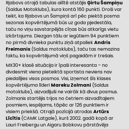
Rjabovs otrajā tabulas ailītē atstājis
Ģirtu Šampiņu
(Saldus Motoklubs), kura kontā 160 punkti. Droši var
teikt, ka Rjabovs un Šampiņš arī pēc piektā posma
sezonas kopvērtējumā būs uz goda pjedestāla,
taču no viņu savstarpējās cīņas būs atkarīgs vietu
izkārtojums. Diezgan tālu ar iegūtiem 94 punktiem
no pirmā divnieka punktu ziņā atpaliek
Andris
Freimanis
(Saldus motoklubs), taču tas nemazina
faktu, ka kopvērtējumā viņš pagaidām ir trešais.
MX30+ klasē situācija ir īpaši interesanta – no
divdesmit viena pieteiktā sportista neviens nav
piedalījies visos posmos. Visi, izņemot šīs klases
kopvērtējuma līderi
Mareku Zolmani
(Saldus
motoklubs), aizvadījuši ne vairāk kā divus posmus.
Zolmanis startējis trijos no četriem aizvadītajiem
posmiem, iespējams, tāpēc ar 126 punktiem ir
visiem priekšā. Otrajā pozīcijā atrodas
Artūrs
Līcītis
(CAMK Latgale), kurš 2002. gadā kopā ar
Lauri Freibergu un Aigaru Bobkovu pārstāvēja