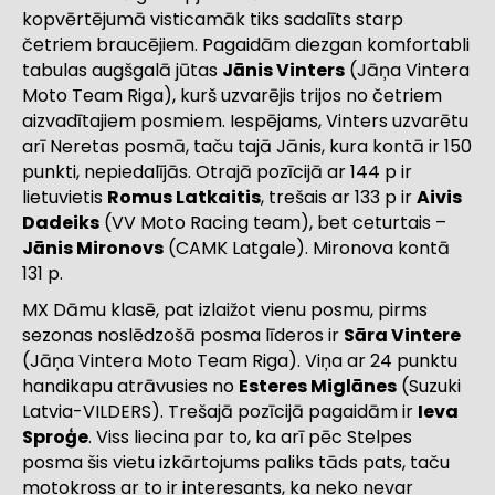
kopvērtējumā visticamāk tiks sadalīts starp
četriem braucējiem. Pagaidām diezgan komfortabli
tabulas augšgalā jūtas
Jānis Vinters
(Jāņa Vintera
Moto Team Riga), kurš uzvarējis trijos no četriem
aizvadītajiem posmiem. Iespējams, Vinters uzvarētu
arī Neretas posmā, taču tajā Jānis, kura kontā ir 150
punkti, nepiedalījās. Otrajā pozīcijā ar 144 p ir
lietuvietis
Romus Latkaitis
, trešais ar 133 p ir
Aivis
Dadeiks
(VV Moto Racing team), bet ceturtais –
Jānis Mironovs
(CAMK Latgale). Mironova kontā
131 p.
MX Dāmu klasē, pat izlaižot vienu posmu, pirms
sezonas noslēdzošā posma līderos ir
Sāra Vintere
(Jāņa Vintera Moto Team Riga). Viņa ar 24 punktu
handikapu atrāvusies no
Esteres Miglānes
(Suzuki
Latvia-VILDERS). Trešajā pozīcijā pagaidām ir
Ieva
Sproģe
. Viss liecina par to, ka arī pēc Stelpes
posma šis vietu izkārtojums paliks tāds pats, taču
motokross ar to ir interesants, ka neko nevar