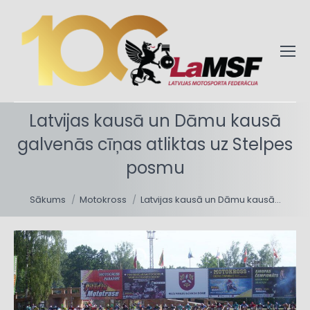
Latvijas kausā un Dāmu kausā
galvenās cīņas atliktas uz Stelpes
posmu
You are here:
Sākums
Motokross
Latvijas kausā un Dāmu kausā…