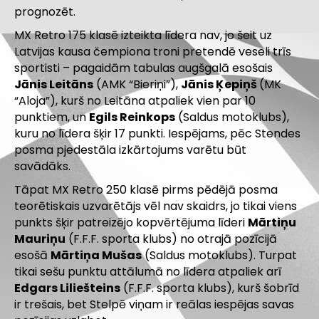
prognozēt.
MX Retro 175 klasē izteikta līdera nav, jo šeit uz
Latvijas kausa čempiona troni pretendē veseli trīs
sportisti – pagaidām tabulas augšgalā esošais
Jānis Leitāns
(AMK “Bieriņi”),
Jānis Ķepiņš
(MK
“Aloja”), kurš no Leitāna atpaliek vien par 10
punktiem, un
Egils Reinkops
(Saldus motoklubs),
kuru no līdera šķir 17 punkti. Iespējams, pēc Stendes
posma pjedestāla izkārtojums varētu būt
savādāks.
Tāpat MX Retro 250 klasē pirms pēdējā posma
teorētiskais uzvarētājs vēl nav skaidrs, jo tikai viens
punkts šķir patreizējo kopvērtējuma līderi
Mārtiņu
Mauriņu
(F.F.F. sporta klubs) no otrajā pozīcijā
esošā
Mārtiņa Mušas
(Saldus motoklubs). Turpat
tikai sešu punktu attālumā no līdera atpaliek arī
Edgars Liliešteins
(F.F.F. sporta klubs), kurš šobrīd
ir trešais, bet Stelpē viņam ir reālas iespējas savas