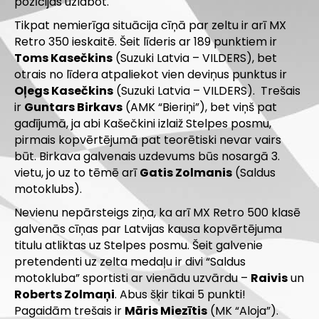
pozīcijas uzlabot.
Tikpat nemierīga situācija cīņā par zeltu ir arī MX
Retro 350 ieskaitē. Šeit līderis ar 189 punktiem ir
Toms Kasečkins
(Suzuki Latvia – VILDERS), bet
otrais no līdera atpaliekot vien deviņus punktus ir
Oļegs Kasečkins
(Suzuki Latvia – VILDERS). Trešais
ir
Guntars Birkavs
(AMK “Bieriņi”), bet viņš pat
gadījumā, ja abi Kašečkini izlaiž Stelpes posmu,
pirmais kopvērtējumā pat teorētiski nevar vairs
būt. Birkava galvenais uzdevums būs nosargā 3.
vietu, jo uz to tēmē arī
Gatis Zolmanis
(Saldus
motoklubs).
Nevienu nepārsteigs ziņa, ka arī MX Retro 500 klasē
galvenās cīņas par Latvijas kausa kopvērtējuma
titulu atliktas uz Stelpes posmu. Šeit galvenie
pretendenti uz zelta medaļu ir divi “Saldus
motokluba” sportisti ar vienādu uzvārdu –
Raivis
un
Roberts Zolmaņi
. Abus šķir tikai 5 punkti!
Pagaidām trešais ir
Māris Miezītis
(MK “Aloja”).