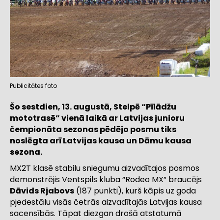
Publicitātes foto
Šo sestdien, 13. augustā, Stelpē “Pīlādžu
mototrasē” vienā laikā ar Latvijas junioru
čempionāta sezonas pēdējo posmu tiks
noslēgta arī Latvijas kausa un Dāmu kausa
sezona.
MX2T klasē stabilu sniegumu aizvadītajos posmos
demonstrējis Ventspils kluba “Rodeo MX” braucējs
Dāvids Rjabovs
(187 punkti), kurš kāpis uz goda
pjedestālu visās četrās aizvadītajās Latvijas kausa
sacensībās. Tāpat diezgan drošā atstatumā