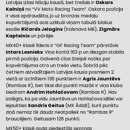
Latvijas izlasi Nāciju kausā, bet trešais ir
Oskars
Kalniņš
no “VV Moto Racing Team”. Oskara pozīcija
ir visai apdraudēta, jo uz bronzas medaļu
kopvērtējumā acis uzlikuši viņam tabulā blakus
esošie
Ričards Jelagins
(Kalsnava MB),
Zigmārs
Kapteinis
un pārējie.
MX40+ klasē līderis ir “GF Racing Team” pārstāvis
Intars Lesnieks
. Viņa kontā 163 p un diezgan stabila
pirmā pozīcija. Galvenā cīņa Stelpē notiks par
kopvērtējuma otro un trešo vietu. Šobrīd pēc
četriem aizvadītajiem Latvijas kausa posmiem 2.
vietā ar izcīnītiem 136 punktiem ir
Agris Jauntēvs
(Rambas R), bet tikai divi punkti mazāk ir viņa kluba
biedram
Andrim Hohlačovam
(Rambas R). Nav
izslēgts, ka pa vidu Jauntēva un Hohlačova idillei var
iejaukties
Sandris Geitus
(MX Ādaži), kurš punktu
ziņā nemaz tik daudz neatpaliek no “Rambas R”
braucējiem. Geitusam 128 punkti.
MX50+ klasē goda pjedestāls sezonas