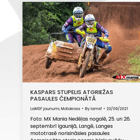
KASPARS STUPELIS ATGRIEŽAS
PASAULES ČEMPIONĀTĀ
LaMSF jaunumi
,
Motokross
By
lamsf
23/09/2021
Foto: MX Mania Nedēļas nogalē, 25. un 26.
septembrī Igaunijā, Langē, Langes
mototrasē norisināsies pasaules