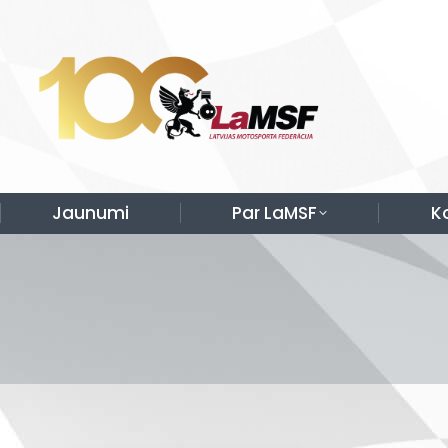
Jaunumi
Par LaMSF
K