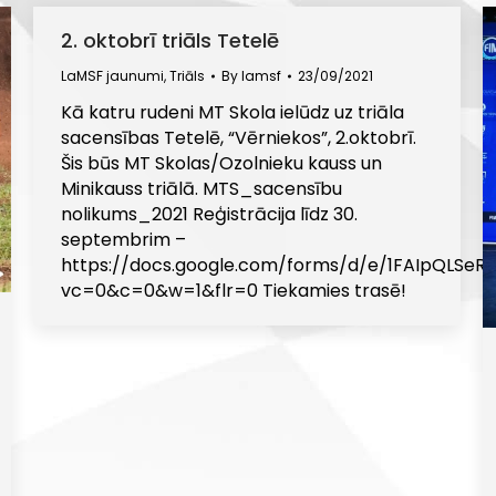
2. oktobrī triāls Tetelē
LaMSF jaunumi
,
Triāls
By
lamsf
23/09/2021
Kā katru rudeni MT Skola ielūdz uz triāla
sacensības Tetelē, “Vērniekos”, 2.oktobrī.
Šis būs MT Skolas/Ozolnieku kauss un
Minikauss triālā. MTS_sacensību
nolikums_2021 Reģistrācija līdz 30.
septembrim –
https://docs.google.com/forms/d/e/1FAIpQLSe
vc=0&c=0&w=1&flr=0 Tiekamies trasē!