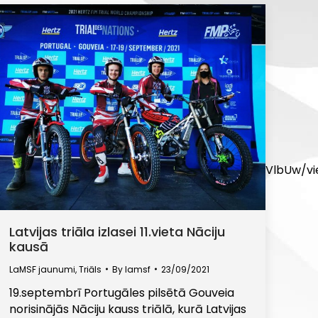
RmBk92hJaD112jFqss3tYeza49SINKuNCemYo0mhiSVlbUw/v
Latvijas triāla izlasei 11.vieta Nāciju
kausā
LaMSF jaunumi
,
Triāls
By
lamsf
23/09/2021
19.septembrī Portugāles pilsētā Gouveia
norisinājās Nāciju kauss triālā, kurā Latvijas