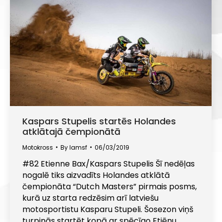
Kaspars Stupelis startēs Holandes
atklātajā čempionātā
Motokross
By
lamsf
06/03/2019
#82 Etienne Bax/Kaspars Stupelis Šī nedēļas
nogalē tiks aizvadīts Holandes atklātā
čempionāta “Dutch Masters” pirmais posms,
kurā uz starta redzēsim arī latviešu
motosportistu Kasparu Stupeli. Šosezon viņš
turpinās startēt kopā ar spēcīgo Etjēnu