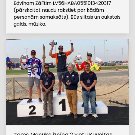
Edvīnam Zālītim LV56HABA0551013420317
(pārskaitot naudu rakstiet par kādām
personām samaksāts). Būs siltais un aukstais
galds, mūzika.
Toms Macuks izcīna 2.vietu Kuveitas