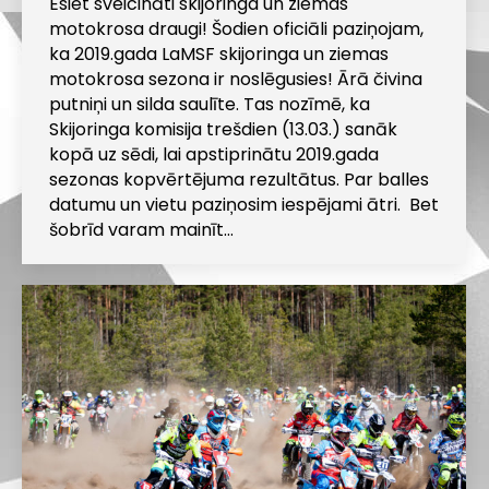
Esiet sveicināti skijoringa un ziemas
motokrosa draugi! Šodien oficiāli paziņojam,
ka 2019.gada LaMSF skijoringa un ziemas
motokrosa sezona ir noslēgusies! Ārā čivina
putniņi un silda saulīte. Tas nozīmē, ka
Skijoringa komisija trešdien (13.03.) sanāk
kopā uz sēdi, lai apstiprinātu 2019.gada
sezonas kopvērtējuma rezultātus. Par balles
datumu un vietu paziņosim iespējami ātri. Bet
šobrīd varam mainīt…