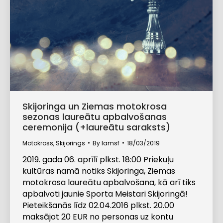
Skijoringa un Ziemas motokrosa
sezonas laureātu apbalvošanas
ceremonija (+laureātu saraksts)
Motokross
,
Skijorings
By
lamsf
18/03/2019
2019. gada 06. aprīlī plkst. 18:00 Priekuļu
kultūras namā notiks Skijoringa, Ziemas
motokrosa laureātu apbalvošana, kā arī tiks
apbalvoti jaunie Sporta Meistari Skijoringā!
Pieteikšanās līdz 02.04.2016 plkst. 20.00
maksājot 20 EUR no personas uz kontu