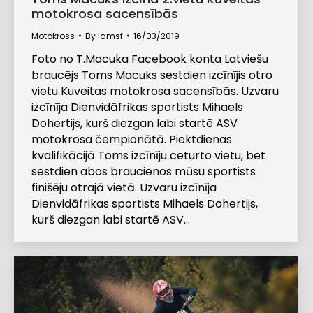
motokrosa sacensībās
Motokross
By
lamsf
16/03/2019
Foto no T.Macuka Facebook konta Latviešu
braucējs Toms Macuks sestdien izcīnījis otro
vietu Kuveitas motokrosa sacensībās. Uzvaru
izcīnīja Dienvidāfrikas sportists Mihaels
Dohertijs, kurš diezgan labi startē ASV
motokrosa čempionātā. Piektdienas
kvalifikācijā Toms izcīnīju ceturto vietu, bet
sestdien abos braucienos mūsu sportists
finišēju otrajā vietā. Uzvaru izcīnīja
Dienvidāfrikas sportists Mihaels Dohertijs,
kurš diezgan labi startē ASV…