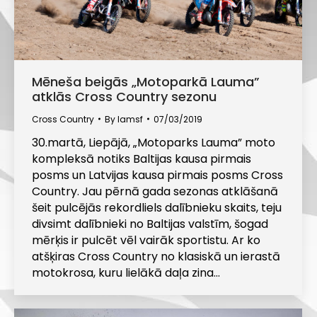
Mēneša beigās „Motoparkā Lauma”
atklās Cross Country sezonu
Cross Country
By
lamsf
07/03/2019
30.martā, Liepājā, „Motoparks Lauma” moto
kompleksā notiks Baltijas kausa pirmais
posms un Latvijas kausa pirmais posms Cross
Country. Jau pērnā gada sezonas atklāšanā
šeit pulcējās rekordliels dalībnieku skaits, teju
divsimt dalībnieki no Baltijas valstīm, šogad
mērķis ir pulcēt vēl vairāk sportistu. Ar ko
atšķiras Cross Country no klasiskā un ierastā
motokrosa, kuru lielākā daļa zina…