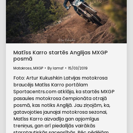
Matīss Karro startēs Anglijas MXGP
posmā
Motokross
,
MXGP
By
lamsf
15/03/2019
Foto: Artur Kukushkin Latvijas motokrosa
braucējs Matīss Karro portālam
Sportacentrs.com atklāja, ka startēs MXGP
pasaules motokrosa čempionāta otrajā
posmā, kas notiks Anglijā. Jau ziņojām, ka,
gatavojoties jaunajai motokrosa sezonai,
Matīss Karro aizvadīja gan apjomīgus
treniņus, gan arī piedalījās vairākās
starptautiskās sacensībās. Pēc pēdējām