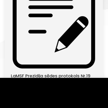
LaMSF Prezidija sēdes protokols Nr.19
LaMSF jaunumi
By
lamsf
12/03/2019
Informējam, ka šajā tīmekļa vietnē tiek izmantotas
sīkdatnes (angļu val. "cookies"). Turpinot lietot šo
Latvijas Motosporta federācijas Prezidija
vietni, Jūs piekrītat, ka mēs uzkrāsim un izmantosim
sēdes protokols Nr.19
sīkdatnes Jūsu ierīcē. Savu piekrišanu Jūs jebkurā laikā
varat atsaukt, nodzēšot saglabātās sīkdatnes.