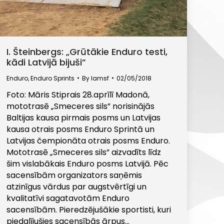
I. Šteinbergs: „Grūtākie Enduro testi,
kādi Latvijā bijuši”
Enduro
,
Enduro Sprints
By
lamsf
02/05/2018
Foto: Māris Stiprais 28.aprīlī Madonā,
mototrasē „Smeceres sils” norisinājās
Baltijas kausa pirmais posms un Latvijas
kausa otrais posms Enduro Sprintā un
Latvijas čempionāta otrais posms Enduro.
Mototrasē „Smeceres sils” aizvadīts līdz
šim vislabākais Enduro posms Latvijā. Pēc
sacensībām organizators saņēmis
atzinīgus vārdus par augstvērtīgi un
kvalitatīvi sagatavotām Enduro
sacensībām. Pieredzējušākie sportisti, kuri
piedalījušies sacensībās ārpus…