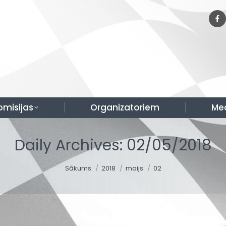
omisijas
Organizatoriem
Me
Daily Archives:
02/05/2018
You are here:
Sākums
2018
maijs
02