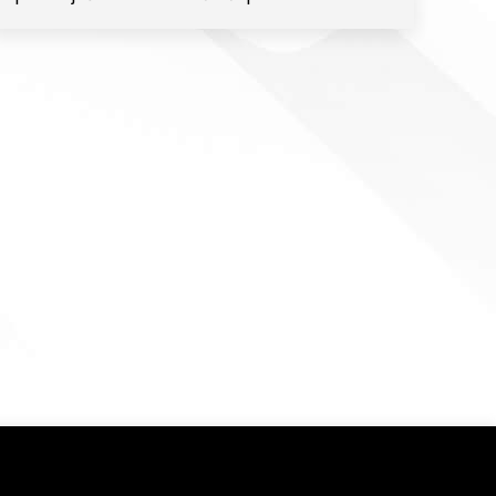
, ka
ās
Piekrītu