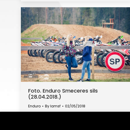
Foto. Enduro Smeceres sils
(28.04.2018.)
Enduro
By
lamsf
02/05/2018
Informējam, ka šajā tīmekļa vietnē tiek izmantotas sīkdatnes 
mēs uzkrāsim un izmantosim sīkdatnes Jūsu ierīcē. Savu p
sīkdatnes.