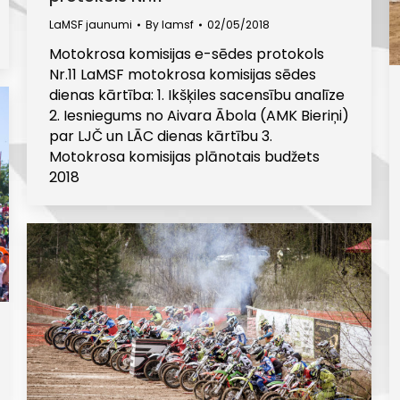
LaMSF jaunumi
By
lamsf
02/05/2018
Motokrosa komisijas e-sēdes protokols
Nr.11 LaMSF motokrosa komisijas sēdes
dienas kārtība: 1. Ikšķiles sacensību analīze
2. Iesniegums no Aivara Ābola (AMK Bieriņi)
par LJČ un LĀC dienas kārtību 3.
Motokrosa komisijas plānotais budžets
2018