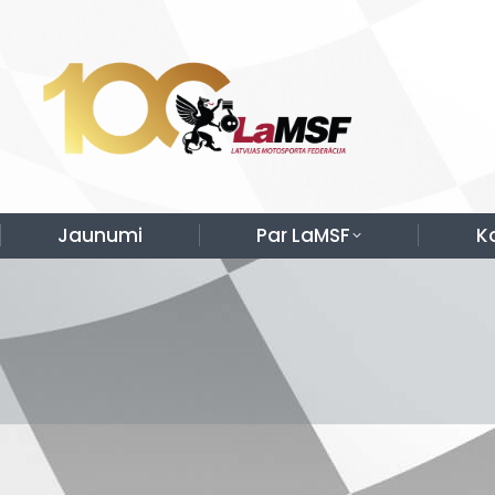
Jaunumi
Par LaMSF
K