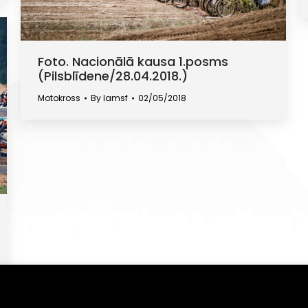
Foto. Nacionālā kausa 1.posms
(Pilsblīdene/28.04.2018.)
Motokross
By
lamsf
02/05/2018
(angļu val. "cookies"). Turpinot lietot šo vietni, Jūs piekrītat
iekrišanu Jūs jebkurā laikā varat atsaukt, nodzēšot saglabāt