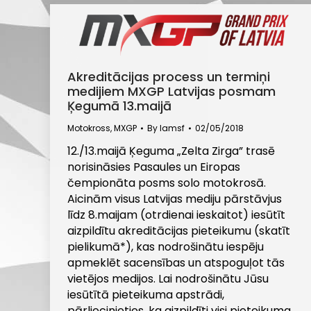
Akreditācijas process un termiņi
medijiem MXGP Latvijas posmam
Ķegumā 13.maijā
Motokross
,
MXGP
By
lamsf
02/05/2018
12./13.maijā Ķeguma „Zelta Zirga” trasē
norisināsies Pasaules un Eiropas
čempionāta posms solo motokrosā.
Aicinām visus Latvijas mediju pārstāvjus
līdz 8.maijam (otrdienai ieskaitot) iesūtīt
aizpildītu akreditācijas pieteikumu (skatīt
pielikumā*), kas nodrošinātu iespēju
apmeklēt sacensības un atspoguļot tās
vietējos medijos. Lai nodrošinātu Jūsu
iesūtītā pieteikuma apstrādi,
pārliecinieties, ka aizpildīti visi pieteikuma