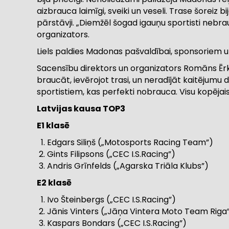
aizbrauca laimīgi, sveiki un veseli. Trase šoreiz 
pārstāvji. „Diemžēl šogad igauņu sportisti nebrauk
organizators.
Liels paldies Madonas pašvaldībai, sponsoriem u
Sacensību direktors un organizators Romāns Ērkuli
braucāt, ievērojot trasi, un neradījāt kaitējumu
sportistiem, kas perfekti nobrauca. Visu kopēja
Latvijas kausa TOP3
E1 klasē
Edgars Siliņš („Motosports Racing Team”)
Gints Filipsons („CEC I.S.Racing”)
Andris Grīnfelds („Agarska Triāla Klubs”)
E2 klasē
Ivo Šteinbergs („CEC I.S.Racing”)
Jānis Vinters („Jāņa Vintera Moto Team Riga
Kaspars Bondars („CEC I.S.Racing”)