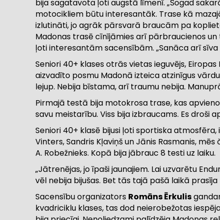
bija sagatavota ļoti augstā līmenī. „Šogad sakarā
motocikliem būtu interesantāk. Trase kā mazajā Šv
izlutināti, jo agrāk pārsvarā braucām pa koplie
Madonas trasē cīnījāmies arī pārbraucienos un tē
ļoti interesantām sacensībām. „Sanāca arī sīva c
Seniori 40+ klases otrās vietas ieguvējs,
Eiropas 
aizvadīto posmu Madonā izteica atzinīgus vārdus. „
lejup. Nebija bīstama, arī traumu nebija. Manuprāt, t
Pirmajā testā bija motokrosa trase, kas apvieno
savu meistarību. Viss bija izbraucams. Es droši ap
Seniori 40+ klasē bijusi ļoti sportiska atmosfēra
Vinters, Sandris Kļaviņš un Jānis Rasmanis, mēs če
A. Robežnieks. Kopā bija jābrauc 8 testi uz laiku.
„Jātrenējas, jo īpaši jaunajiem. Lai uzvarētu Endu
vēl nebija bijušas. Bet tās tajā pašā laikā prasīja
Sacensību organizators
Romāns Ērkulis
gandarī
kvadriciklu klases, tas dod neierobežotas iespējas 
bija priecīgi. Nenoliedzami palīdzēja Madonas rel