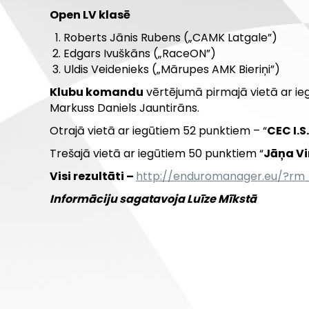
Open LV klasē
Roberts Jānis Rubens („CAMK Latgale”)
Edgars Ivuškāns („RaceON”)
Uldis Veidenieks („Mārupes AMK Bieriņi”)
Klubu komandu
vērtējumā pirmajā vietā ar ie
Markuss Daniels Jauntirāns.
Otrajā vietā ar iegūtiem 52 punktiem – “
CEC I.S
Trešajā vietā ar iegūtiem 50 punktiem “
Jāņa V
Visi rezultāti –
http://enduromanager.eu/?r
Informāciju sagatavoja Luīze Mīkstā