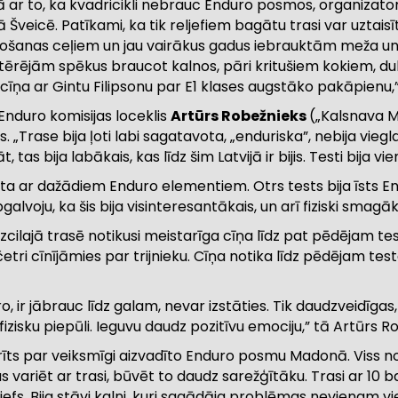
 ar to, ka kvadricikli nebrauc Enduro posmos, organizatori 
eicē. Patīkami, ka tik reljefiem bagātu trasi var uztaisīt
tošanas ceļiem un jau vairākus gadus iebrauktām meža un p
rējām spēkus braucot kalnos, pāri kritušiem kokiem, dubļi
īņa ar Gintu Filipsonu par E1 klases augstāko pakāpienu,”
Enduro komisijas loceklis
Artūrs Robežnieks
(„Kalsnava M
Trase bija ļoti labi sagatavota, „enduriska”, nebija viegla, 
as bija labākais, kas līdz šim Latvijā ir bijis. Testi bija vie
ta ar dažādiem Enduro elementiem. Otrs tests bija īsts En
galvoju, ka šis bija visinteresantākais, un arī fiziski smagā
, izcilajā trasē notikusi meistarīga cīņa līdz pat pēdējam t
tri cīnījāmies par trijnieku. Cīņa notika līdz pēdējam testa
ro, ir jābrauc līdz galam, nevar izstāties. Tik daudzveidīga
 fizisku piepūli. Ieguvu daudz pozitīvu emociju,” tā Artūrs R
ts par veiksmīgi aizvadīto Enduro posmu Madonā. Viss nor
variēt ar trasi, būvēt to daudz sarežģītāku. Trasi ar 10 ball
jefs. Bija stāvi kalni, kuri sagādāja problēmas nevienam v