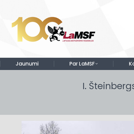
Jaunumi
Par LaMSF
K
I. Šteinberg