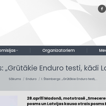
omisijas
Organizatoriem
Me
s: „Grūtākie Enduro testi, kādi La
You are here:
Sākums
Enduro
I. Šteinbergs: „Grūtākie Enduro testi,…
28.aprīlī Madonā, mototrasē „Smeceres 
posms un Latvijas kausa otrais posms 