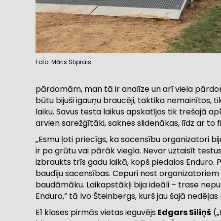
Foto: Māris Stiprais
pārdomām, man tā ir analīze un arī viela pārdomā
būtu bijuši igauņu braucēji, taktika nemainītos, t
laiku. Savus testa laikus apskatījos tik trešajā ap
arvien sarežģītāki, saknes slidenākas, līdz ar to 
„Esmu ļoti priecīgs, ka sacensību organizatori 
ir pa grūtu vai pārāk viegla. Nevar uztaisīt test
izbraukts trīs gadu laikā, kopš piedalos Enduro. P
baudīju sacensības. Cepuri nost organizatoriem pa
baudāmāku. Laikapstākļi bija ideāli – trase neput
Enduro,” tā Ivo Šteinbergs, kurš jau šajā nedēļa
E1 klases pirmās vietas ieguvējs
Edgars Siliņš
(„