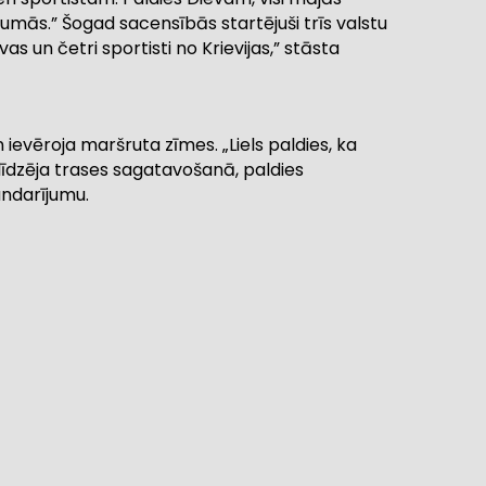
traumās.” Šogad sacensībās startējuši trīs valstu
as un četri sportisti no Krievijas,” stāsta
 ievēroja maršruta zīmes. „Liels paldies, ka
alīdzēja trases sagatavošanā, paldies
andarījumu.