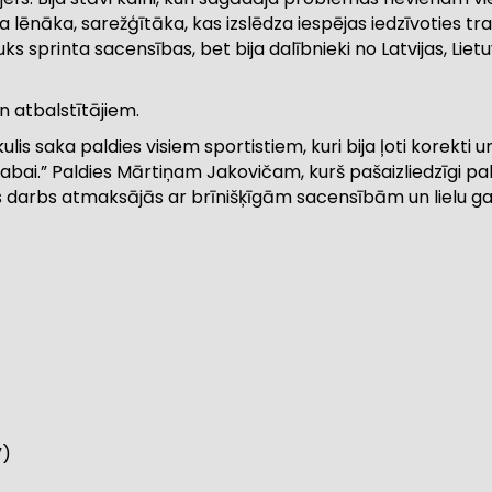
bija lēnāka, sarežģītāka, kas izslēdza iespējas iedzīvoties 
s sprinta sacensības, bet bija dalībnieki no Latvijas, Lietuv
n atbalstītājiem.
s saka paldies visiem sportistiem, kuri bija ļoti korekti un
 dabai.” Paldies Mārtiņam Jakovičam, kurš pašaizliedzīgi p
is darbs atmaksājās ar brīnišķīgām sacensībām un lielu g
”)