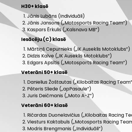
H30+ klasē
Jānis Lubāns (Individuāli)
Jānis Jansons („Motosports Racing Team”)
Kaspars Ērkulis („Kalsnava MB”)
Iesācēju (C) klasē
Mārtiņš Cepurnieks („IK Auseklis Motoklubs”)
Didzis Kalve („IK Auseklis Motoklubs”)
Edgars Apsītis („Motosports Racing Team”)
Veterāni 50+ klasē
Danielius Žoštautas („Kilobaitas Racing Team
Pēteris Sliede („apPasaule”)
Juris Deičmanis („Moto A-Z”)
Veterāni 60+ klasē
Ričardas Duonelavičius („Kilobaitas Racing T
Viesturs Kaktabuls („Motosports Racing Tea
Modris Brengmanis („Individuāli”)