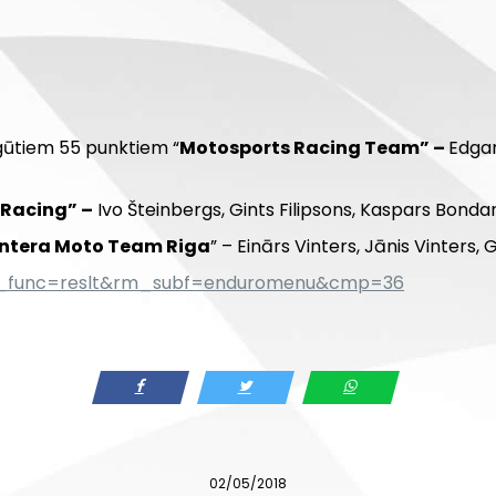
gūtiem 55 punktiem “
Motosports Racing Team” –
Edgar
.Racing” –
Ivo Šteinbergs, Gints Filipsons, Kaspars Bonda
intera Moto Team Riga
” – Einārs Vinters, Jānis Vinters, 
m_func=reslt&rm_subf=enduromenu&cmp=36
02/05/2018