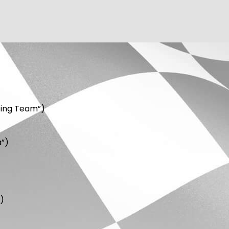
cing Team”)
a”)
)