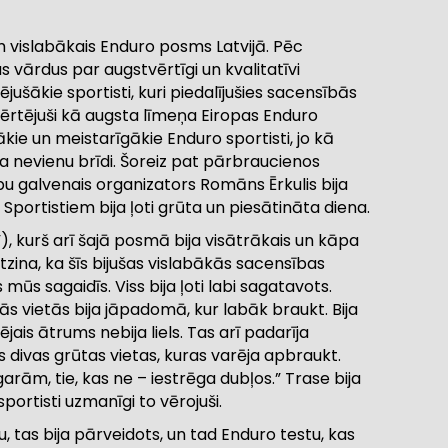
im vislabākais Enduro posms Latvijā. Pēc
vārdus par augstvērtīgi un kvalitatīvi
ākie sportisti, kuri piedalījušies sacensībās
ērtējuši kā augsta līmeņa Eiropas Enduro
kie un meistarīgākie Enduro sportisti, jo kā
bija nevienu brīdi. Šoreiz pat pārbraucienos
bu galvenais organizators Romāns Ērkulis bija
 Sportistiem bija ļoti grūta un piesātināta diena.
), kurš arī šajā posmā bija visātrākais un kāpa
ina, ka šīs bijušas vislabākās sacensības
 mūs sagaidīs. Viss bija ļoti labi sagatavots.
žās vietās bija jāpadomā, kur labāk braukt. Bija
jais ātrums nebija liels. Tas arī padarīja
s divas grūtas vietas, kuras varēja apbraukt.
 garām, tie, kas ne – iestrēga dubļos.” Trase bija
sportisti uzmanīgi to vērojuši.
, tas bija pārveidots, un tad Enduro testu, kas