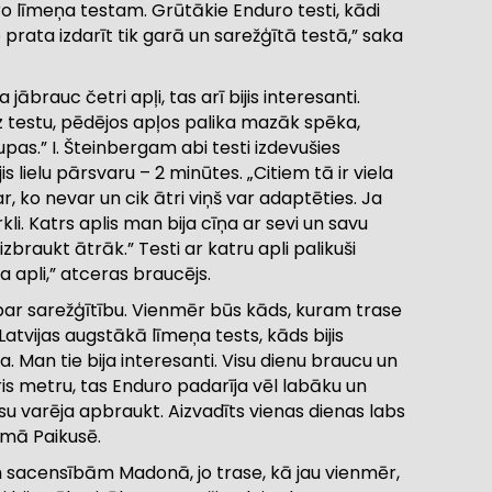
ro līmeņa testam. Grūtākie Enduro testi, kādi
o prata izdarīt tik garā un sarežģītā testā,” saka
 jābrauc četri apļi, tas arī bijis interesanti.
 testu, pēdējos apļos palika mazāk spēka,
pas.” I. Šteinbergam abi testi izdevušies
s lielu pārsvaru – 2 minūtes. „Citiem tā ir viela
, ko nevar un cik ātri viņš var adaptēties. Ja
kli. Katrs aplis man bija cīņa ar sevi un savu
izbraukt ātrāk.” Testi ar katru apli palikuši
a apli,” atceras braucējs.
 par sarežģītību. Vienmēr būs kāds, kuram trase
Latvijas augstākā līmeņa tests, kāds bijis
a. Man tie bija interesanti. Visu dienu braucu un
āris metru, tas Enduro padarīja vēl labāku un
isu varēja apbraukt. Aizvadīts vienas dienas labs
smā Paikusē.
 sacensībām Madonā, jo trase, kā jau vienmēr,