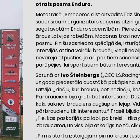
otrais posms Enduro.
Mototrasē „Smeceres sils” aizvadīts līdz š
sacensībām organizators saņēmis atzinīgus 
sagatavotām Enduro sacensībām. Pieredzējuš
ārpus Latvijas robežām, Madonas trasi nov
posmu. Finišu sasniedza spēcīgākie, izturīgā
intervijās atzina vairāki braucēji, viegli ne
nevarēja atpūsties, jo arī par tiem sacensī
parūpējies, lai sportistiem būtu interesanti.
Sarunā ar
Ivo Šteinbergs
(„CEC I.S.Racing”
uz goda pjedestāla augstākā pakāpiena, atz
Latvijā.
„Zināju, kur braucu, bet nezināju, kas
Pārbraucieni bija grūti, bet interesanti. Da
koki, saknes, brauciens augšup un lejup. Vidē
pārbraucienu tik interesantu.” Trasē bijuša
„Tie, kas paskatījās pa labi, pa kreisi – tika
izbraucama, un viss bija atkarīgs no tā, cik 
„Pirms starta izstaigājām pirmo krosa testu