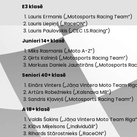
E3 klasē
Lauris Ermanis („Motosports Racing Team”)
Lauris Liepiņš („RaceON”)
Lauris Paulovskis („CEC I.S.Racing”)
Juniori 14+ klasē
Miks Rasmanis („Moto A-Z”)
Ģirts Kalniņš („Motosports Racing Team”)
Markuss Daniels Jauntirāns („Motosports Ra
Seniori 40+ klasē
Einārs Vinters („Jāņa Vintera Moto Team Rig
Artūrs Robežnieks („Kalsnava MB”)
Sandris Kļaviņš („Motosports Racing Team”)
A 18+ klasē
Valdis Šakins („Jāņa Vintera Moto Team Riga”
Klāvs Miķelsons („Individuāli”)
Rihards Stārostnieks („RaceON”)