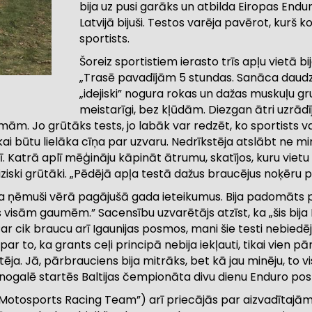
bija uz pusi garāks un atbilda Eiropas Endu
Latvijā bijuši. Testos varēja pavērot, kurš k
sportists.
Šoreiz sportistiem ierasto trīs apļu vietā bija
„Trasē pavadījām 5 stundas. Sanāca daudz
„idejiski” nogura rokas un dažas muskuļu gru
meistarīgi, bez kļūdām. Diezgan ātri uzrādīji
m. Jo grūtāks tests, jo labāk var redzēt, ko sportists var
ikai būtu lielāka cīņa par uzvaru. Nedrīkstēja atslābt ne mir
lī. Katrā aplī mēģināju kāpināt ātrumu, skatījos, kuru vietu 
fiziski grūtāki. „Pēdējā apļa testā dažus braucējus noķēru p
bija ņēmuši vērā pagājušā gada ieteikumus. Bija padomāts
us visām gaumēm.” Sacensību uzvarētājs atzīst, ka „šis bija 
ar cik braucu arī Igaunijas posmos, mani šie testi nebiedēj
r to, ka grants ceļi principā nebija iekļauti, tikai vien p
ēja. Jā, pārbrauciens bija mitrāks, bet kā jau minēju, to v
s nogalē startēs Baltijas čempionāta divu dienu Enduro po
Motosports Racing Team”) arī priecājās par aizvadītajām