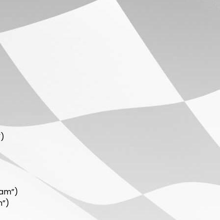
”)
eam”)
m”)