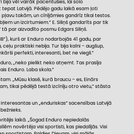
bija vēl vairāk pacentušies, lai solo
 tepat Latvijā. Pēdējo gadu laikā esam ļoti
ļavu takām, un cīnījāmies gandrīz tikai testos.
em un izcirtumiem.” E. Siliņš gandarīts par tik
 tā par aizvadīto posmu Edgars Siliņš.
B”), kurš ar Enduro nodarbojās 41 gadu, par
ceļu praktiski nebija. Tur bija kalni – augšup,
nkārši perfekti, interesanti, bet ne viegli.”
duro, „neko pielikt neko atņemt. Tas prasīja
kais Enduro. Laba skola.”
estam. „Mūsu klasē, kurā braucu – es, Einārs
m, tikai pēdējā testā izcīnīju otro vietu,” stāsta
s, interesantas un „enduriskas” sacensības Latvijā
obežnieks.
itējis laikā. „Šogad Enduro nepiedalās
ēm novērtēja visi sportisti, kas piedalījās. Visi
ien sportistam. Paldies Dievam, visi mājās