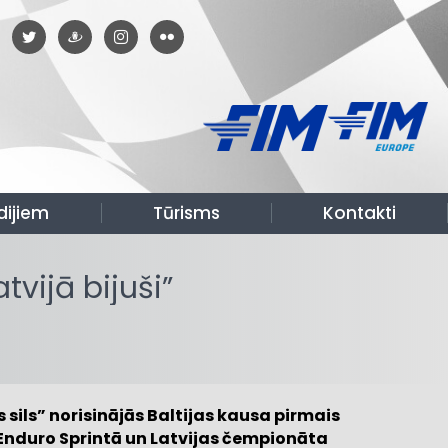
dijiem
Tūrisms
Kontakti
tvijā bijuši”
sils” norisinājās Baltijas kausa pirmais
Enduro Sprintā un Latvijas čempionāta