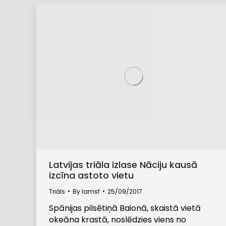
Latvijas triāla izlase Nāciju kausā
izcīna astoto vietu
Triāls
By
lamsf
25/09/2017
Spānijas pilsētiņā Baionā, skaistā vietā
okeāna krastā, noslēdzies viens no