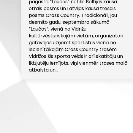
pagastā “Laučos” notiks Baltijas kausa
otrais posms un Latvijas kausa trešais
posms Cross Country. Tradicionāli, jau
desmito gadu, septembra sākumā
“Laučos”, vienā no Vidrižu
kultūrvēsturiskajām vietām, organizatori
gatavojas uzņemt sportistus vienā no
iecienītākajām Cross Country trasēm.
Vidrižos šis sporta veids ir arī skatītāju un
līdzjutēju iemīļots, viņi vienmēr trases malā
atbalsta un…