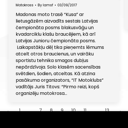
Motokross
By
lamsf
03/09/2017
Madonas moto trasē “Kusa” ar
lietusgāzēm aizvadīts sestais Latvijas
čempionāta posms blakusvāģu un
kvadarciklu klašu braucējiem, kā arī
Latvijas Junioru čempionāta posms.
Laikapstākļu dēļ tika pieņemts lēmums
atcelt otros braucienus, un vairāku
sportistu tehnika smagos dubļus
nepārdzīvoja. Solo klasēm sacensības
svētdien, šodien, atceltas. Kā atzina
pasākuma organizators, “IT Motoklubs”
vadītājs Juris Titovs: “Pirmo reizi, kopš
organizēju motokrosa…
←
1
…
7
8
9
10
11
…
13
→
(angļu val. "cookies"). Turpinot lietot šo vietni, Jūs piekrītat
iekrišanu Jūs jebkurā laikā varat atsaukt, nodzēšot saglabāt