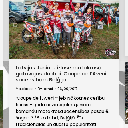
Latvijas Junioru izlase motokrosā
gatavojas dalībai ‘Coupe de l’Avenir’
sacensībām Beļģijā
Motokross
By
lamsf
06/09/2017
‘Coupe de l’Avenir” jeb Nākotnes cerību
kauss – gada nozīmīgākās junioru
komandu motokrosa sacensības pasaulē,
šogad 7./8. oktobrī, Beļģijā. Šīs
tradicionālās un augstu popularitāti