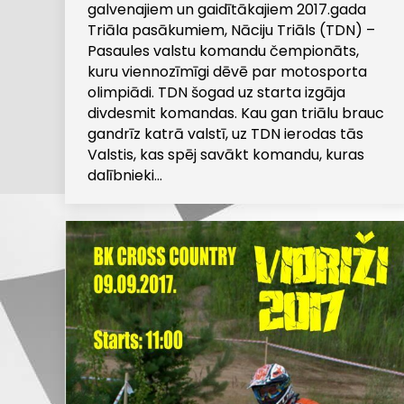
galvenajiem un gaidītākajiem 2017.gada
Triāla pasākumiem, Nāciju Triāls (TDN) –
Pasaules valstu komandu čempionāts,
kuru viennozīmīgi dēvē par motosporta
olimpiādi. TDN šogad uz starta izgāja
divdesmit komandas. Kau gan triālu brauc
gandrīz katrā valstī, uz TDN ierodas tās
Valstis, kas spēj savākt komandu, kuras
dalībnieki…