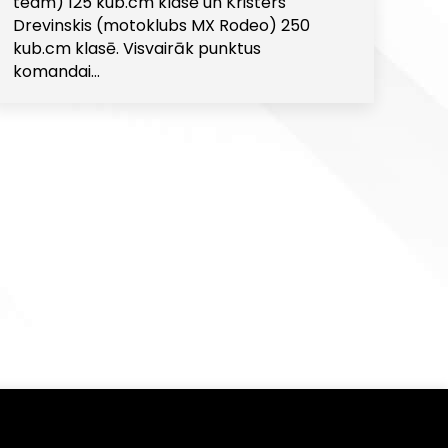
team) 125 kub.cm klasē un Kristers
Drevinskis (motoklubs MX Rodeo) 250
kub.cm klasē. Visvairāk punktus
komandai…
, ka
ās
Piekrītu