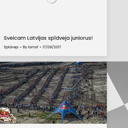
Sveicam Latvijas spīdveja juniorus!
Spīdvejs
By
lamsf
17/09/2017