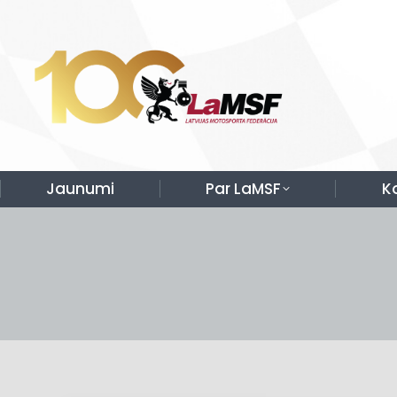
Jaunumi
Par LaMSF
K