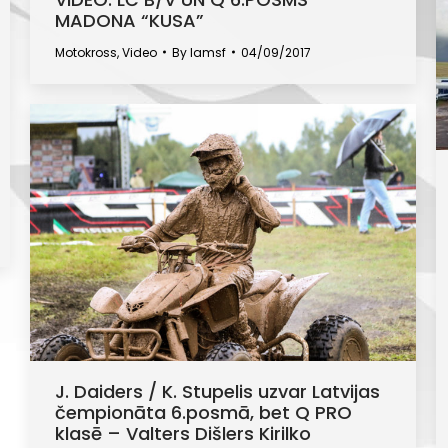
MADONA “KUSA”
Motokross
,
Video
By
lamsf
04/09/2017
J. Daiders / K. Stupelis uzvar Latvijas
čempionāta 6.posmā, bet Q PRO
klasē – Valters Dišlers Kirilko