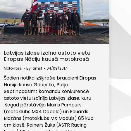
Latvijas izlase izcīna astoto vietu
Eiropas Nāciju kausā motokrosā
Motokross
By
lamsf
04/09/2017
Šodien notika izšķirošie braucieni Eiropas
Nāciju kausā Gdaņskā, Polijā.
Septiņpadsimt komandu konkurencē
astoto vietu izcīnīja Latvijas izlase, kuru
šogad pārstāvēja Mairis Pumpurs
(motoklubs MX4 Dobele) un Eduards
Bidzāns (motoklubs MX Moduls) 85 kub.
cm klasē, Rainers Žuks (ASTR Racing