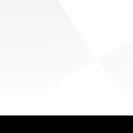
Informējam, ka šajā tīmekļa vietnē tiek izmantotas sīkdatnes 
mēs uzkrāsim un izmantosim sīkdatnes Jūsu ierīcē. Savu p