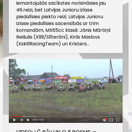
iemantojušās sacīkstes norisināsies jau
46.reizi, bet Latvijas Junioru izlase
piedalīsies piekto reizi. Latvijas Junioru
izlase piedalīsies sacensībās ar trim
komandām, MX65cc klasē: Jānis Mārtiņš
Reišulis (X99/Slīterāni), Kirils Maslovs
(XskillRacingTeam) un Kristers…
VIDEO: LČ B/V UN Q 6.POSMS –