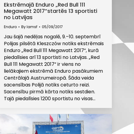
Ekstrēmajā Enduro „Red Bull 111
Megawatt 2017”startēs 13 sportisti
no Latvijas
Enduro
By
lamsf
05/09/2017
Jau šajā nedēļas nogalē, 9.–10. septembrī
Polijas pilsētā Kleszczów notiks ekstrēmais
Enduro „Red Bull 111 Megawatt 2017”, kurā
piedalīsies arī 13 sportisti no Latvijas. „Red
Bull 111 Megawatt 2017” ir viens no
lielākajiem ekstrēmā Enduro pasākumiem
Centrālajā Austrumeiropā. Šāda veida
sacensības Polijā notiks ceturto reizi.
Sacensību pirmā kārta notiks sestdien.
Tajā piedalīsies 1200 sportistu no visas…