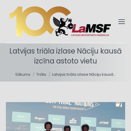
Latvijas triāla izlase Nāciju kausā
izcīna astoto vietu
You are here:
Sākums
Triāls
Latvijas triāla izlase Nāciju kausā…