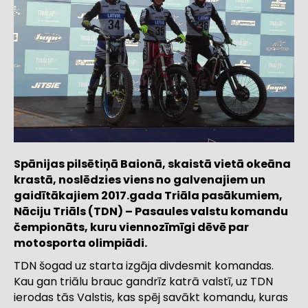
Spānijas pilsētiņā Baionā, skaistā vietā okeāna
krastā, noslēdzies viens no galvenajiem un
gaidītākajiem 2017.gada Triāla pasākumiem,
Nāciju Triāls (TDN) – Pasaules valstu komandu
čempionāts, kuru viennozīmīgi dēvē par
motosporta olimpiādi.
TDN šogad uz starta izgāja divdesmit komandas.
Kau gan triālu brauc gandrīz katrā valstī, uz TDN
ierodas tās Valstis, kas spēj savākt komandu, kuras