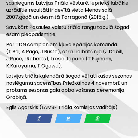
sasniegums Latvijas Triāla vēsturē. Iepriekš labākie
uzrādītie rezultāti ir devītā vieta Menas salā
2007.gadā un desmitā Tarragonā (2015.g.).
Savukārt Pasaules valstu triāla rangu tabulā šogad
esam piecpadsmitie.
Par TDN čempioniem kļuva Spānijas komanda
(T.Boi, A.Raga, J.Busto), otrā Lielbritānija (J.Dabill,
J.Price, I.Roberts), trešie Japāna (T.Fujinami,
K.Kuroyama, T.Ogawa).
Latvijas triāla kalendārā šogad vēl atlikušas sezonas
noslēguma sacensības Priežkalnos 4.novembrī, un
protams sezonas gala apbalvošanas ceremonija
Grobiņā.
Egils Agarskis (LAMSF Triāla komisijas vadītājs)