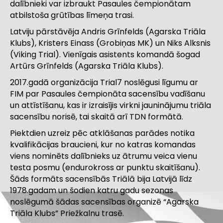
dalībnieki var izbraukt Pasaules čempionātam
atbilstoša grūtības līmeņa trasi.
Latviju pārstāvēja Andris Grīnfelds (Agarska Triāla
Klubs), Kristers Einass (Grobiņas MK) un Niks Alksnis
(Viking Trial). Vienīgais asistents komandā šogad
Artūrs Grīnfelds (Agarska Triāla Klubs).
2017.gadā organizācija Trial7 noslēgusi līgumu ar
FIM par Pasaules čempionāta sacensību vadīšanu
un attīstīšanu, kas ir izraisījis virkni jauninājumu triāla
sacensību norisē, tai skaitā arī TDN formātā.
Piektdien uzreiz pēc atklāšanas parādes notika
kvalifikācijas braucieni, kur no katras komandas
viens nominēts dalībnieks uz ātrumu veica vienu
testa posmu (endurokross ar punktu skaitīšanu).
Šāds formāts sacensībās Triālā bija Latvijā līdz
1978.gadam un šodien katru gadu sezonas
noslēgumā šādas sacensības organizē “Agarska
Triāla Klubs” Priežkalnu trasē.