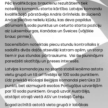
Pēc kvalifikācijas braucienu rezultātiem tiek
noteikta komandu starta kārtība. Latvijas komandu
kvalifikācijā pārstāvēja Andris Grīnfelds. Braucienā
Andris pieļāva nelielu kļūdu, kas deva papildus
ātrumam 5.soda punktus un ceturto starta pozīciju
aiz Luksemburgas, Kanādas un Šveices (vājākie
brauc pirmie).
Sacensībām noteiktais piecu stundu kontrollaiks ir
sadalīts divās daļās atsevišķi katram aplim, un starp
tiem ir pus stundas pārtraukums. Visi šie jauninājumi
paredzēti skatītāju un preses interesēs.
Latvijas komanda jau no starta stabili ieņēma astoto
vietu grupā un tā arī finišēja ar 100 soda punktiem.
Līdz priekšā esošajai Beļģijas komandai pietrūka 23
punkti, bet aizmugurē esošos Portugāļus uzvarējām
par 10 soda punktiem. Grupā uzvar Austrālija,
atstājot otrajā vietā ASV un trešajā Čehiju.
Šogad izcīnītā astotā vieta grupā ir labākais