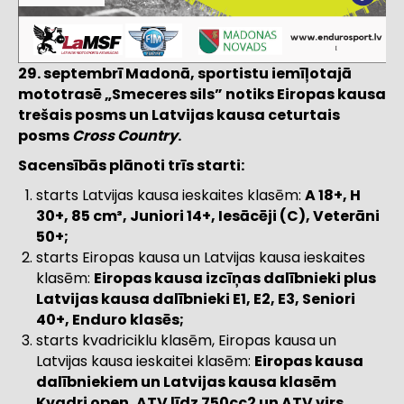
29. septembrī Madonā, sportistu iemīļotajā
mototrasē „Smeceres sils” notiks Eiropas kausa
trešais posms un Latvijas kausa ceturtais
posms
Cross Country
.
Sacensībās plānoti trīs starti:
starts Latvijas kausa ieskaites klasēm:
A 18+, H
30+, 85 cm³, Juniori 14+, Iesācēji (C), Veterāni
50+;
starts Eiropas kausa un Latvijas kausa ieskaites
klasēm:
Eiropas kausa izcīņas dalībnieki plus
Latvijas kausa dalībnieki E1, E2, E3, Seniori
40+, Enduro klasēs;
starts kvadriciklu klasēm, Eiropas kausa un
Latvijas kausa ieskaitei klasēm:
Eiropas kausa
dalībniekiem un Latvijas kausa klasēm
Kvadri open, ATV līdz 750cc
2
un ATV virs