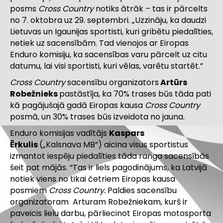
posms
Cross Country
notiks ātrāk – tas ir pārcelts
no 7. oktobra uz 29. septembri. „Uzzināju, ka daudzi
Lietuvas un Igaunijas sportisti, kuri gribētu piedalīties,
netiek uz sacensībām. Tad vienojos ar Eiropas
Enduro komisiju, ka sacensības varu pārcelt uz citu
datumu, lai visi sportisti, kuri vēlas, varētu startēt.”
Cross Country
sacensību organizators
Artūrs
Robežnieks
pastāstīja, ka
70% trases būs tāda pati
kā pagājušajā gadā Eiropas kausa
Cross Country
posmā, un 30% trases būs izveidota no jauna.
Enduro komisijas vadītājs
Kaspars
Ērkulis
(„Kalsnava MB”) aicina visus sportistus
izmantot iespēju piedalīties tāda ranga sacensībās
šeit pat mājās. “Tas ir liels pagodinājums, ka Latvijā
notiek viens no tikai četriem Eiropas kausa
posmiem
Cross Country.
Paldies sacensību
organizatoram Arturam Robežniekam, kurš ir
paveicis lielu darbu, pārliecinot Eiropas motosporta