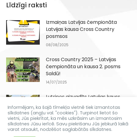
Līdzīgi raksti
Izmaiņas Latvijas čempionāta
Latvijas kausa Cross Country
posmsos
08/08/2025
Cross Country 2025 – Latvijas
čempionāta un kausa 2. posms
Saldū!
14/07/2025
Lutriņos aizvadīts Latvijas kauss
Cross Country ceturto gadu pēc
Informējam, ka šajā tīmekļa vietnē tiek izmantotas
kārtas
sīkdatnes (angļu val. "cookies"). Turpinot lietot šo
vietni, Jūs piekrītat, ka mēs uzkrāsim un izmantosim
09/09/2024
sīkdatnes Jūsu ierīcē. Savu piekrišanu Jūs jebkurā laikā
varat atsaukt, nodzēšot saglabātās sīkdatnes.