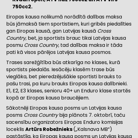
750cc
2
.
Eiropas kausa nolikumā norādītā dalības maksa
būs jāmaksā tiem sportistiem, kuri gribēs piedalīties
gan Eiropas kausā, gan Latvijas kausā
Cross
Country
, bet, ja sportists brauc tikai Latvijas kausa
posmu
Cross Country
, tad dalības maksa ir tāda
pati kā visos pārējos Latvijas kausa posmos.
Trases sarežģītība būs atkarīga no klases, kurā
sportists piedalās. Iesācēju klasēm trase būs
vieglāka, bet pieredzējušākie sportisti brauks to
pašu trasi, pa kuru brauks Eiropas kausa dalībnieki.
E1, E2, E3 klases, senioru 40+ un Enduro klase startēs
kopā ar Eiropas kausa braucējiem.
Sākotnēji Eiropas kausa posms un Latvijas kausa
posms
Cross Country
bija plānots 7. oktobrī, taču
sacensību organizators Eiropas Enduro komisijas
loceklis
Artūrs Robežnieks
(„Kalsnava MB”)
pastāstīja, ka Eiropas kausa posms un Latvijas kausa