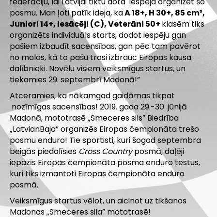
federāciju, lai Latvijai tiktu dota iespēja organizēt šo
posmu. Man ļoti patīk ideja, ka
A 18+, H 30+, 85 cm³,
Juniori 14+, Iesācēji (C), Veterāni 50+
klasēm tiks
organizēts individuāls starts, dodot iespēju gan
pašiem izbaudīt sacensības, gan pēc tam pavērot
no malas, kā to pašu trasi izbrauc Eiropas kausa
dalībnieki. Novēlu visiem veiksmīgus startus, un
tiekamies 29. septembrī Madonā!”
Atceramies, ka nākamgad gaidāmas tikpat
nozīmīgas sacensības! 2019. gada 29.-30. jūnijā
Madonā, mototrasē „Smeceres sils” Biedrība
„LatvianBaja” organizēs Eiropas čempionāta trešo
posmu enduro! Tie sportisti, kuri šogad septembra
beigās piedalīsies
Cross Country
posmā, daļēji
iepazīs Eiropas čempionāta posma enduro testus,
kuri tiks izmantoti Eiropas čempionāta enduro
posmā.
Veiksmīgus startus vēlot, un aicinot uz tikšanos
Madonas „Smeceres sila” mototrasē!