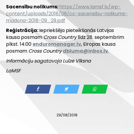
Sacensību nolikums:
https://www.lamsf.lv/wp-
content/uploads/2018/08/cc-sacensibu-nolikums-
madona-2018-09_29.pdf
Reģistrācija:
Iepriekšēja pieteikšanās Latvijas
kausa posmam
Cross Country
līdz 28. septembrim
plkst. 14:00
enduromanager.lv
,
Eiropas
kausa
posmam
Cross Country
dbluma@inbox.lv
.
Informāciju sagatavoja Luīze Vīksna
LaMSF
29/08/2018