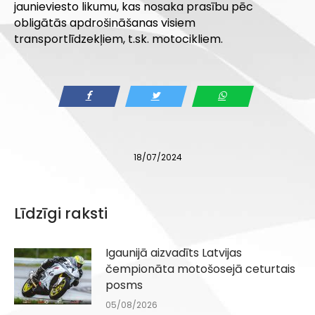
jaunieviesto likumu, kas nosaka prasību pēc
obligātās apdrošināšanas visiem
transportlīdzekļiem, t.sk. motocikliem.
18/07/2024
Līdzīgi raksti
Igaunijā aizvadīts Latvijas
čempionāta motošosejā ceturtais
posms
05/08/2026