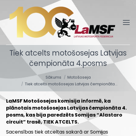
Tiek atcelts motošosejas Latvijas
čempionāta 4.posms
You are here:
Sākums
Motošoseja
Tiek atcelts motošosejas Latvijas čempionāta…
LaMSF Motošosejas komisija informē, ka
plānotais motošosejas Latvijas čempionāta 4.
posms, kas bija paredzēts Somijas “Alastaro
circuit” trasē, TIEK ATCELTS.
Sacensības tiek atceltas sakarā ar Somijas