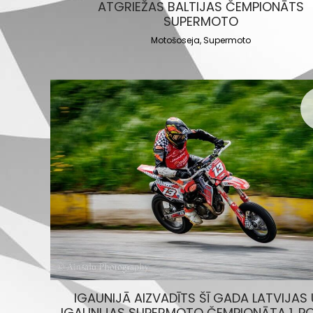
ATGRIEŽAS BALTIJAS ČEMPIONĀTS
SUPERMOTO
Motošoseja
,
Supermoto
IGAUNIJĀ AIZVADĪTS ŠĪ GADA LATVIJAS
IGAUNIJAS SUPERMOTO ČEMPIONĀTA 1. P