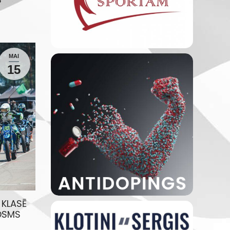
MAI
15
 KLASĒ
POSMS