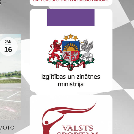
Ā –
JAN
16
RMOTO
S