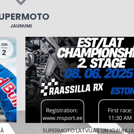
UPERMOTO
JAUNUMI
JŪN
2
NĀ
SUPERMOTO LATVIJAS UN IGAUNIJ