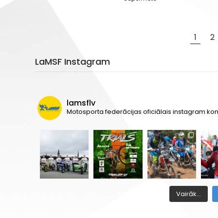
1
2
LaMSF Instagram
lamsflv
Motosporta federācijas oficiālais instagram kon
Vairāk...