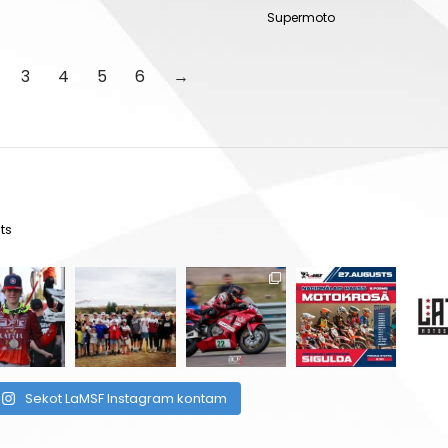
Supermoto
3
4
5
6
→
ts
Sekot LaMSF Instagram kontam