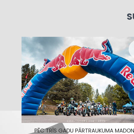
S
PĒC TRĪS GADU PĀRTRAUKUMA MADO