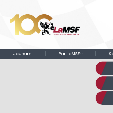
Jaunumi
Par LaMSF
K