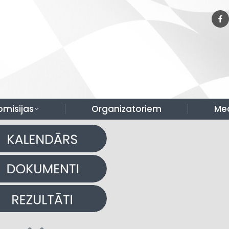
omisijas
Organizatoriem
Me