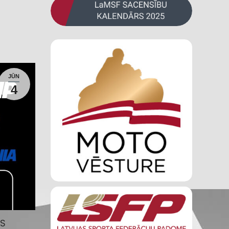
JŪN
4
AS