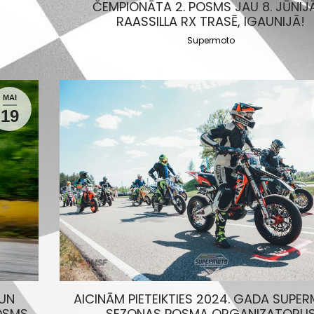
ČEMPIONĀTA 2. POSMS JAU 8. JŪNIJ
RAASSILLA RX TRASĒ, IGAUNIJĀ!
Supermoto
MAI
19
 UN
AICINĀM PIETEIKTIES 2024. GADA SUPE
OSMS
SEZONAS POSMA ORGANIZATORU