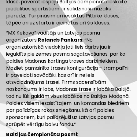
klase, paverot iespēju Baltijas čempionāta ieskaitē
piedalīties sportistiem ar salīdzinoši mazāku
pieredzi.
Turpināsim arī iesāktās Pitbike klases,
tāpēc ari uz startu ir aicinātas arī šis klases.
“MX Ķekava” vadītājs un Latvijas posma
organizators
Rolands Pankars
: “No
organizatoriskā viedokļa ļoti liels darbs jau ir
ieguldīts pie zemes posma sagatavošanas, par ko
paldies Madonas kartinga trases darbiniekiem.
Mazliet pamainīta trases konfigurācija – trampalīni
ir paveidoti savādāki, kas arī ir neliels
atsvaidzinājums trasei. Pirms sacensībām
noskaņojums ir labs, Madonas trase ir labāka Baltijā,
tad nu lūk gaidām visus labākos no Baltijas Madonā.
Paldies visiem iesaistītajiem un komandas biedriem
par palīdzīgas rokas sniegšanu, kā arī paldies
sponsoriem, kuri palīdzējuši uz Latvijas posmu
sarūpēt vērtīgu balvu fondu.”
Baltijas čempionāta posmi: