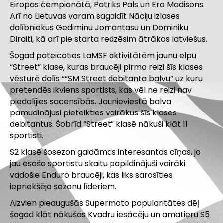
Eiropas čempionātā, Patriks Pals un Ero Madisons.
Arī
no Lietuvas varam sagaidīt Nāciju izlases
dalībniekus Gediminu Jomantasu un Dominiku
Diraiti, kā arī pie starta redzēsim ātrākos latviešus.
Šogad pateicoties LaMSF aktivitātēm jaunu elpu
“Street” klase, kuras braucēji pirmo reizi šīs klases
vēsturē dalīs “
“SM Street debitanta balvu” uz kuru
pretendēs ikviens sportists, kas vēl ne reizi nav
piedalījies sacensībās
. Jaunieviestā balva
pamudinājusi pieteikties vairākus šīs klases
debitantus. Šobrīd “Street” klasē nākuši klāt 11
sportisti.
S2 klasē šosezon gaidāmas interesantas cīņas, jo
jau esošo sportistu skaitu papildinājuši vairāki
vadošie Enduro braucēji, kas liks sarosīties
iepriekšējo sezonu līderiem.
Aizvien pieaugušās Supermoto popularitātes dēļ
šogad klāt nākušas Kvadru iesācēju un amatieru S5