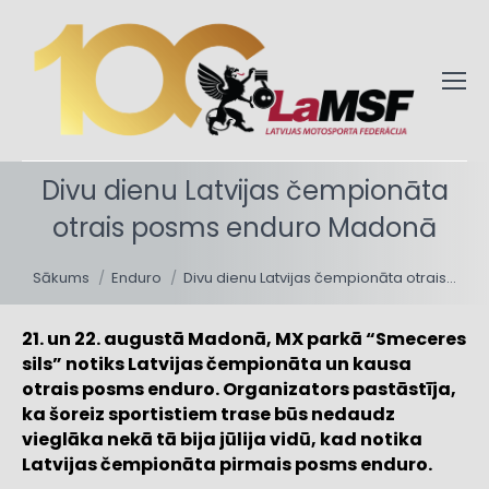
Divu dienu Latvijas čempionāta
otrais posms enduro Madonā
You are here:
Sākums
Enduro
Divu dienu Latvijas čempionāta otrais…
21. un 22. augustā Madonā, MX parkā “Smeceres
sils” notiks Latvijas čempionāta un kausa
otrais posms enduro. Organizators pastāstīja,
ka šoreiz sportistiem trase būs nedaudz
vieglāka nekā tā bija jūlija vidū, kad notika
Latvijas čempionāta pirmais posms enduro.