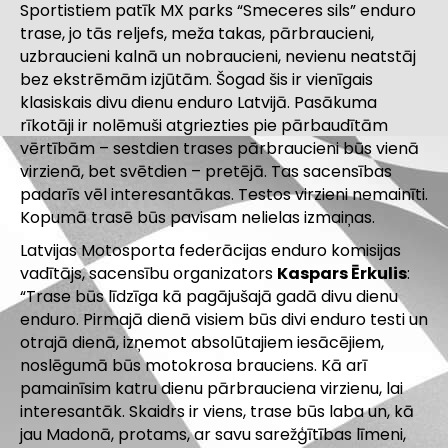
Sportistiem patīk MX parks “Smeceres sils” enduro
trase, jo tās reljefs, meža takas, pārbraucieni,
uzbraucieni kalnā un nobraucieni, nevienu neatstāj
bez ekstrēmām izjūtām. Šogad šis ir vienīgais
klasiskais divu dienu enduro Latvijā. Pasākuma
rīkotāji ir nolēmuši atgriezties pie pārbaudītām
vērtībām – sestdien trases pārbraucieni būs vienā
virzienā, bet svētdien – pretējā. Tas sacensības
padarīs vēl interesantākas. Testos virzieni nemainīti.
Kopumā trasē būs pavisam nelielas izmaiņas.
Latvijas Motosporta federācijas enduro komisijas
vadītājs, sacensību organizators
Kaspars Ērkulis
:
“Trase būs līdzīga kā pagājušajā gadā divu dienu
enduro. Pirmajā dienā visiem būs divi enduro testi un
otrajā dienā, izņemot absolūtajiem iesācējiem,
noslēgumā būs motokrosa brauciens. Kā arī
pamainīsim katru dienu pārbrauciena virzienu, lai
interesantāk. Skaidrs ir viens, trase būs laba un, kā
jau Madonā, protams, ar savu sarežģītības līmeni,