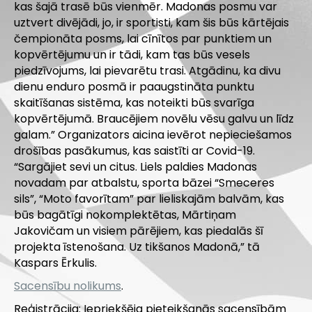
kas šajā trasē būs vienmēr. Madonas posmu var
uztvert divējādi, jo, ir sportisti, kam šis būs kārtējais
čempionāta posms, lai cīnītos par punktiem un
kopvērtējumu un ir tādi, kam tas būs vesels
piedzīvojums, lai pievarētu trasi. Atgādinu, ka divu
dienu enduro posmā ir paaugstināta punktu
skaitīšanas sistēma, kas noteikti būs svarīga
kopvērtējumā. Braucējiem novēlu vēsu galvu un līdz
galam.” Organizators aicina ievērot nepieciešamos
drošības pasākumus, kas saistīti ar Covid-19.
“Sargājiet sevi un citus. Liels paldies Madonas
novadam par atbalstu, sporta bāzei “Smeceres
sils”, “Moto favorītam” par lieliskajām balvām, kas
būs bagātīgi nokomplektētas, Mārtiņam
Jakovičam un visiem pārējiem, kas piedalās šī
projekta īstenošana. Uz tikšanos Madonā,” tā
Kaspars Ērkulis.
Sacensību nolikums
.
Reģistrācija: Iepriekšēja pieteikšanās sacensībām