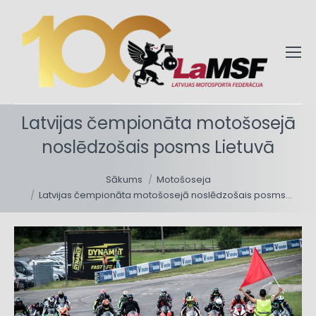
Latvijas čempionāta motošosejā
noslēdzošais posms Lietuvā
You are here:
Sākums
Motošoseja
Latvijas čempionāta motošosejā noslēdzošais posms…