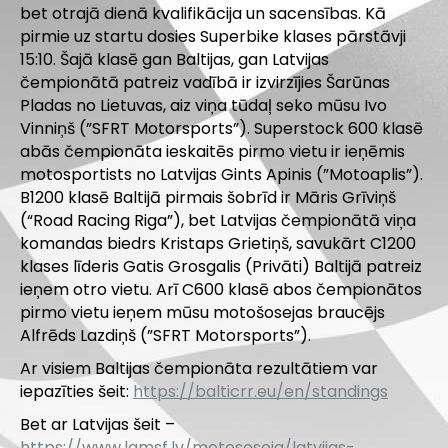
bet otrajā dienā kvalifikācija un sacensības. Kā
pirmie uz startu dosies Superbike klases pārstāvji
15:10. Šajā klasē gan Baltijas, gan Latvijas
čempionātā patreiz vadībā ir izvirzījies Šarūnas
Pladas no Lietuvas, aiz viņa tūdaļ seko mūsu Ivo
Vinniņš (”SFRT Motorsports”). Superstock 600 klasē
abās čempionāta ieskaitēs pirmo vietu ir ieņēmis
motosportists no Latvijas Gints Apinis (”Motoaplis”).
B1200 klasē Baltijā pirmais šobrīd ir Māris Grīviņš
(“Road Racing Riga”), bet Latvijas čempionātā viņa
komandas biedrs Kristaps Grietiņš, savukārt C1200
klases līderis Gatis Grosgalis (Privāti) Baltijā patreiz
ieņem otro vietu. Arī C600 klasē abos čempionātos
pirmo vietu ieņem mūsu motošosejas braucējs
Alfrēds Lazdiņš (”SFRT Motorsports”).
Ar visiem Baltijas čempionāta rezultātiem var
iepazīties šeit:
https://balticrr.eu/en/standings
Bet ar Latvijas šeit –
https://www.lamsf.lv/motososeja/latvijas-