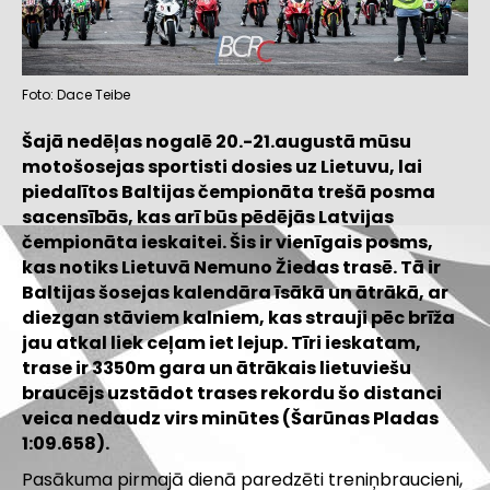
Foto: Dace Teibe
Šajā nedēļas nogalē 20.-21.augustā mūsu
motošosejas sportisti dosies uz Lietuvu, lai
piedalītos Baltijas čempionāta trešā posma
sacensībās, kas arī būs pēdējās Latvijas
čempionāta ieskaitei. Šis ir vienīgais posms,
kas notiks Lietuvā Nemuno Žiedas trasē. Tā ir
Baltijas šosejas kalendāra īsākā un ātrākā, ar
diezgan stāviem kalniem, kas strauji pēc brīža
jau atkal liek ceļam iet lejup. Tīri ieskatam,
trase ir 3350m gara un ātrākais lietuviešu
braucējs uzstādot trases rekordu šo distanci
veica nedaudz virs minūtes (Šarūnas Pladas
1:09.658).
Pasākuma pirmajā dienā paredzēti treniņbraucieni,