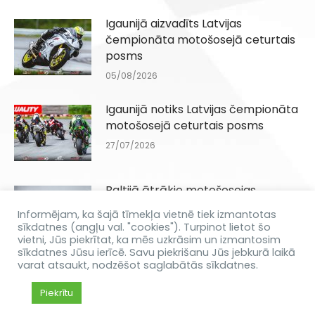
Igaunijā aizvadīts Latvijas
čempionāta motošosejā ceturtais
posms
05/08/2026
Igaunijā notiks Latvijas čempionāta
motošosejā ceturtais posms
27/07/2026
Baltijā ātrākie motošosejas
braucēji jūnijā tiksies Biķernieku
Informējam, ka šajā tīmekļa vietnē tiek izmantotas
trasē
sīkdatnes (angļu val. "cookies"). Turpinot lietot šo
vietni, Jūs piekrītat, ka mēs uzkrāsim un izmantosim
11/06/2026
sīkdatnes Jūsu ierīcē. Savu piekrišanu Jūs jebkurā laikā
varat atsaukt, nodzēšot saglabātās sīkdatnes.
Piekrītu