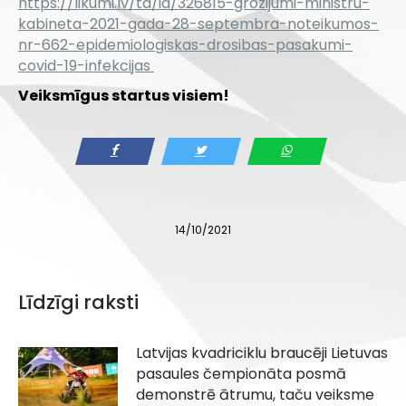
https://likumi.lv/ta/id/326815-grozijumi-ministru-
kabineta-2021-gada-28-septembra-noteikumos-
nr-662-epidemiologiskas-drosibas-pasakumi-
covid-19-infekcijas
Veiksmīgus startus visiem!
14/10/2021
Līdzīgi raksti
Latvijas kvadriciklu braucēji Lietuvas
pasaules čempionāta posmā
demonstrē ātrumu, taču veiksme