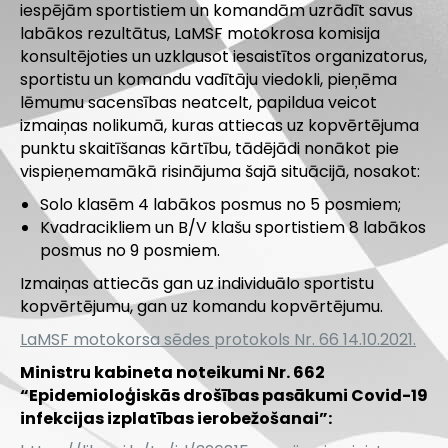
iespējām sportistiem un komandām uzrādīt savus
labākos rezultātus, LaMSF motokrosa komisija
konsultējoties un uzklausot iesaistītos organizatorus,
sportistu un komandu vadītāju viedokli, pieņēma
lēmumu sacensības neatcelt, papildua veicot
izmaiņas nolikumā, kuras attiecas uz kopvērtējuma
punktu skaitīšanas kārtību, tādējādi nonākot pie
vispieņemamākā risinājuma šajā situācijā, nosakot:
Solo klasēm 4 labākos posmus no 5 posmiem;
Kvadracikliem un B/V klašu sportistiem 8 labākos
posmus no 9 posmiem.
Izmaiņas attiecās gan uz individuālo sportistu
kopvērtējumu, gan uz komandu kopvērtējumu.
LaMSF motokorsa sēdes protokols Nr. 66 14.10.2021.
Ministru kabineta noteikumi Nr. 662
“Epidemioloģiskās drošības pasākumi Covid-19
infekcijas izplatības ierobežošanai”: