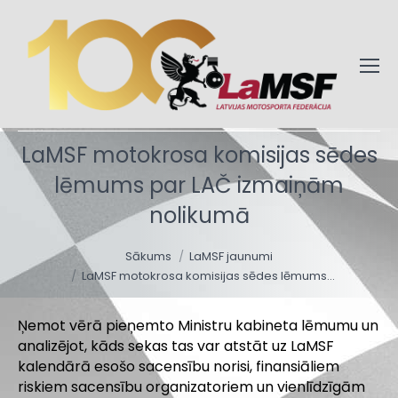
LaMSF motokrosa komisijas sēdes
lēmums par LAČ izmaiņām
nolikumā
You are here:
Sākums
LaMSF jaunumi
LaMSF motokrosa komisijas sēdes lēmums…
Ņemot vērā pieņemto Ministru kabineta lēmumu un
analizējot, kāds sekas tas var atstāt uz LaMSF
kalendārā esošo sacensību norisi, finansiāliem
riskiem sacensību organizatoriem un vienlīdzīgām