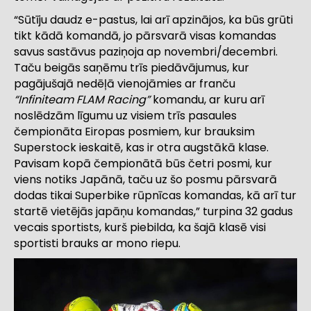
“Sūtīju daudz e-pastus, lai arī apzinājos, ka būs grūti
tikt kādā komandā, jo pārsvarā visas komandas
savus sastāvus paziņoja ap novembri/decembri.
Taču beigās saņēmu trīs piedāvājumus, kur
pagājušajā nedēļā vienojāmies ar franču
“Infiniteam FLAM Racing”
komandu, ar kuru arī
noslēdzām līgumu uz visiem trīs pasaules
čempionāta Eiropas posmiem, kur brauksim
Superstock ieskaitē, kas ir otra augstākā klase.
Pavisam kopā čempionātā būs četri posmi, kur
viens notiks Japānā, taču uz šo posmu pārsvarā
dodas tikai Superbike rūpnīcas komandas, kā arī tur
startē vietējās japāņu komandas,” turpina 32 gadus
vecais sportists, kurš piebilda, ka šajā klasē visi
sportisti brauks ar mono riepu.