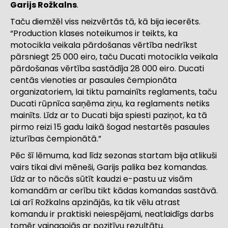
Garijs Rožkalns
.
Taču diemžēl viss neizvērtās tā, kā bija iecerēts.
“Production klases noteikumos ir teikts, ka
motocikla veikala pārdošanas vērtība nedrīkst
pārsniegt 25 000 eiro, taču Ducati motocikla veikala
pārdošanas vērtība sastādīja 28 000 eiro. Ducati
centās vienoties ar pasaules čempionāta
organizatoriem, lai tiktu pamainīts reglaments, taču
Ducati rūpnīca saņēma ziņu, ka reglaments netiks
mainīts. Līdz ar to Ducati bija spiesti paziņot, ka tā
pirmo reizi 15 gadu laikā šogad nestartēs pasaules
izturības čempionātā.”
Pēc šī lēmuma, kad līdz sezonas startam bija atlikuši
vairs tikai divi mēneši, Garijs palika bez komandas.
Līdz ar to nācās sūtīt kaudzi e-pastu uz visām
komandām ar cerību tikt kādas komandas sastāvā.
Lai arī Rožkalns apzinājās, ka tik vēlu atrast
komandu ir praktiski neiespējami, neatlaidīgs darbs
tomēr vainagojās ar pozitīvu rezultātu.