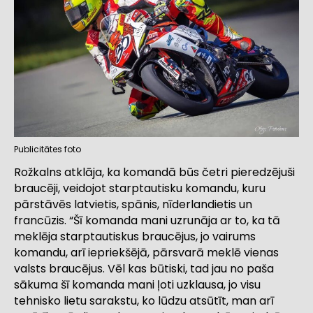
Publicitātes foto
Rožkalns atklāja, ka komandā būs četri pieredzējuši
braucēji, veidojot starptautisku komandu, kuru
pārstāvēs latvietis, spānis, nīderlandietis un
francūzis. “Šī komanda mani uzrunāja ar to, ka tā
meklēja starptautiskus braucējus, jo vairums
komandu, arī iepriekšējā, pārsvarā meklē vienas
valsts braucējus. Vēl kas būtiski, tad jau no paša
sākuma šī komanda mani ļoti uzklausa, jo visu
tehnisko lietu sarakstu, ko lūdzu atsūtīt, man arī