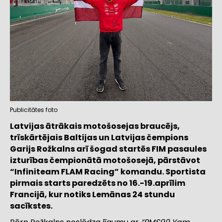
Publicitātes foto
Latvijas ātrākais motošosejas braucējs,
trīskārtējais Baltijas un Latvijas čempions
Garijs Rožkalns arī šogad startēs FIM pasaules
izturības čempionātā motošosejā, pārstāvot
“Infiniteam FLAM Racing” komandu. Sportista
pirmais starts paredzēts no 16.-19.aprīlim
Francijā, kur notiks Lemānas 24 stundu
sacīkstes.