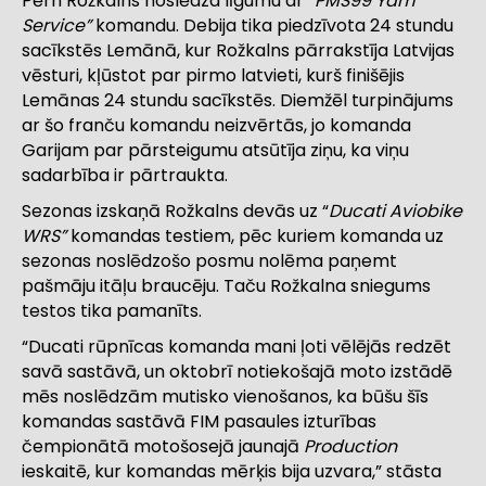
Pērn Rožkalns noslēdza līgumu ar
“PMS99 Yam
Service”
komandu. Debija tika piedzīvota 24 stundu
sacīkstēs Lemānā, kur Rožkalns pārrakstīja Latvijas
vēsturi, kļūstot par pirmo latvieti, kurš finišējis
Lemānas 24 stundu sacīkstēs. Diemžēl turpinājums
ar šo franču komandu neizvērtās, jo komanda
Garijam par pārsteigumu atsūtīja ziņu, ka viņu
sadarbība ir pārtraukta.
Sezonas izskaņā Rožkalns devās uz “
Ducati Aviobike
WRS”
komandas testiem, pēc kuriem komanda uz
sezonas noslēdzošo posmu nolēma paņemt
pašmāju itāļu braucēju. Taču Rožkalna sniegums
testos tika pamanīts.
“Ducati rūpnīcas komanda mani ļoti vēlējās redzēt
savā sastāvā, un oktobrī notiekošajā moto izstādē
mēs noslēdzām mutisko vienošanos, ka būšu šīs
komandas sastāvā FIM pasaules izturības
čempionātā motošosejā jaunajā
Production
ieskaitē, kur komandas mērķis bija uzvara,” stāsta