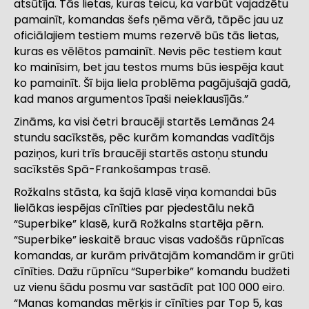
atsūtīja. Tās lietas, kuras teicu, ka varbūt vajadzētu
pamainīt, komandas šefs ņēma vērā, tāpēc jau uz
oficiālajiem testiem mums rezervē būs tās lietas,
kuras es vēlētos pamainīt. Nevis pēc testiem kaut
ko mainīsim, bet jau testos mums būs iespēja kaut
ko pamainīt. Šī bija liela problēma pagājušajā gadā,
kad manos argumentos īpaši neieklausījās.”
Zināms, ka visi četri braucēji startēs Lemānas 24
stundu sacīkstēs, pēc kurām komandas vadītājs
paziņos, kuri trīs braucēji startēs astoņu stundu
sacīkstēs Spā-Frankošampas trasē.
Rožkalns stāsta, ka šajā klasē viņa komandai būs
lielākas iespējas cīnīties par pjedestālu nekā
“Superbike” klasē, kurā Rožkalns startēja pērn.
“Superbike” ieskaitē brauc visas vadošās rūpnīcas
komandas, ar kurām privātajām komandām ir grūti
cīnīties. Dažu rūpnīcu “Superbike” komandu budžeti
uz vienu šādu posmu var sastādīt pat 100 000 eiro.
“Manas komandas mērķis ir cīnīties par Top 5, kas