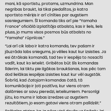
mani, kā sportistu, protams, uzmundrina. Man
negribas braukt, lai tikai piedalītos, jo katra
sportista mērķis ir arī cīnīties par augstiem
sasniegumiem. Šī komanda tiks arī pie “Yamaha
France” oficiālā izplatītāja atbalsta, kas ir liels, liels
pluss, jo mums visos posmos būs atbalsts no
“Yamaha” rūpnīcas.”
“Lai arī cik laba ir katra komanda, tev pašam ir
jāuzrāda labs sniegums, ja vēlies kaut kur izsisties. Ja
esi ātrākais komandā, tad tev ir iespēja to nosacīti
vadīt, kaut ko ieteikt. Gribētos būt šīs komandas
līderim, lai tiktu pie ilgākas braukšanas, kas pēc tam
dod lielākas iespējas izsisties kaut kur vēl augstāk.
Šobrīd, kad
čatojam
komandas čatā, tā
komunikācija ir ļoti pozitīva, kur viens otram
dalāmies ar savu pieredzi, ieteikumiem. Personīgi
jūtu, ka mums ir labas izredzes uz augstiem
rezultātiem, jo esam gatavi viens otram palīdzēt.”