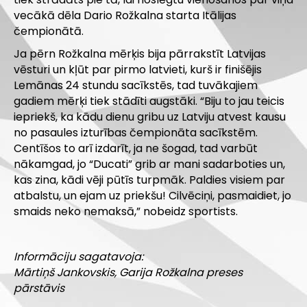
vecākā dēla Dario Rožkalna starta Itālijas
čempionātā.
Ja pērn Rožkalna mērķis bija pārrakstīt Latvijas
vēsturi un kļūt par pirmo latvieti, kurš ir finišējis
Lemānas 24 stundu sacīkstēs, tad tuvākajiem
gadiem mērķi tiek stādīti augstāki. “Biju to jau teicis
iepriekš, ka kādu dienu gribu uz Latviju atvest kausu
no pasaules izturības čempionāta sacīkstēm.
Centīšos to arī izdarīt, ja ne šogad, tad varbūt
nākamgad, jo “Ducati” grib ar mani sadarboties un,
kas zina, kādi vēji pūtīs turpmāk. Paldies visiem par
atbalstu, un ejam uz priekšu! Cilvēciņi, pasmaidiet, jo
smaids neko nemaksā,” nobeidz sportists.
Informāciju sagatavoja:
Mārtiņš Jankovskis, Garija Rožkalna preses
pārstāvis