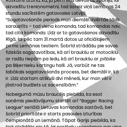
Rožkalns atzina, ka, ja pērn viņš devās uz Spāniju, lai
aizvadītu treniņnometni, tad šoreiz viņš Lemānas 24
stundu sacīkstēm gatavosies Latvijā.
“Sagatavošanās periods man diemžēl izvērtās tāds
saraustīts – tad viena komanda, tad komandas nav,
tad cita komanda. Līdz ar to gatavošanos aizvadīšu
Rīgā, lai pēc tam 31.martā dotos uz oficiālajiem
pirms Lemānas testiem. Šobrīd strādāšu pie savas
fiziskās sagatavotības, kā arī braukšu ar motociklu
ar radžu riepām pa ledu, kā arī braukšu ar
pitbike
pa Biķernieku kartingu halli. Jā, varbūt ne tas
labākais sagatavošanās process, bet diemžēl ir, kā
ir. Līdz startam atlikuši divi mēneši, kur man vēl ir
jāatrod budžets uz sacensībām.”
Nobeigumā mūsu braucējs piebilda, ka esot
saņēmis piedāvājumu startēt arī “Bagger Racing
League” seriālā Lietuvas komandas sastāvā, bet
šobrīd prioritāte ir starts pasaules izturības
čempionātā un Lemānā. Tāpat Garijs piebilda, ka
tiek strādāts pie tā, lai noslēgtu vienošanos par viņa