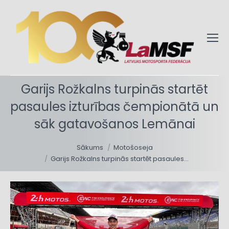
Garijs Rožkalns turpinās startēt
pasaules izturības čempionātā un
sāk gatavošanos Lemānai
You are here:
Sākums
Motošoseja
Garijs Rožkalns turpinās startēt pasaules…