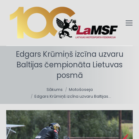
Edgars Krūmiņš izcīna uzvaru
Baltijas čempionāta Lietuvas
posmā
You are here:
Sākums
Motošoseja
Edgars Krūmiņš izcīna uzvaru Baltijas…