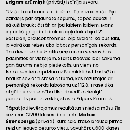
Edgars Krūmiņš
(privāti) izcīnīja uzvaru.
“Uz šo trasi braucu ar bažām. Tā ir izaicinoša. Biju
dzirdējis par atjaunoto segumu, tāpēc daudzi ir
sākuši braukt ātrāk ar ļoti labiem laikiem. Mans
iepriekšējā gada labākais apļa laiks bija 1:22.
Sestdien, braucot treniņus, bija skaidrs, ka būs labi,
jo vairākas reizes tika labots personīgais rekords.
Tas deva cerību kvalifikācijā un arī sacensībās
pacīnīties ar vietējiem. Starts izdevās labi, sākumā
gan ātrums nebija pietiekošs, un viens no
konkurentiem apdzina uz īsu mirkli, bet tad sāku
braukt sev atbilstošā ātrumā, kas rezultējās ar
personīgā rekorda labošanu uz 1:12.8. Trase tika
atgūta un sacensība tika aizvadīta cienīgi,”
gandarīts par paveikto, stāsta Edgars Krūmiņš.
Tāpat ļoti ievērojamus rezultātus sniedza mūsu šīs
sezonas C1200 klases debitants
Matīss
Šķensbergs
(privāti), kurš šajā trasē brauca pirmo
reizi un ieguva ceturto vietu. Savukārt C600 klases