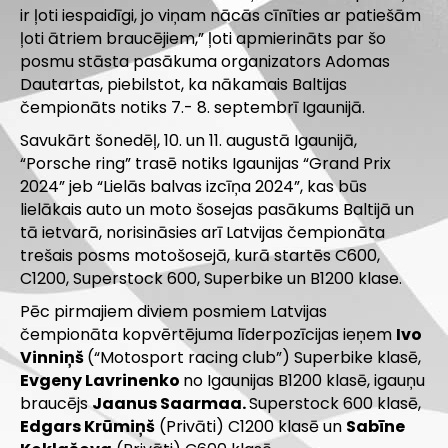
ir ļoti iespaidīgi, jo viņam nācās cīnīties ar patiešām
ļoti ātriem braucējiem,” ļoti apmierināts par šo
posmu stāsta pasākuma organizators Adomas
Dautartas, piebilstot, ka nākamais Baltijas
čempionāts notiks 7.- 8. septembrī Igaunijā.
Savukārt šonedēļ, 10. un 11. augustā Igaunijā,
“Porsche ring” trasē notiks Igaunijas “Grand Prix
2024” jeb “Lielās balvas izcīņa 2024”, kas būs
lielākais auto un moto šosejas pasākums Baltijā un
tā ietvarā, norisināsies arī Latvijas čempionāta
trešais posms motošosejā, kurā startēs C600,
C1200, Superstock 600, Superbike un B1200 klase.
Pēc pirmajiem diviem posmiem Latvijas
čempionāta kopvērtējuma līderpozīcijas ieņem
Ivo
Vinniņš
(“Motosport racing club”) Superbike klasē,
Evgeny Lavrinenko
no Igaunijas B1200 klasē, igauņu
braucējs
Jaanus Saarmaa.
Superstock 600 klasē,
Edgars Krūmiņš
(Privāti) C1200 klasē un
Sabīne