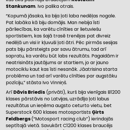
Stankunam
. Ivo palika otrais.
“Kopumā jāsaka, ka bija ļoti laba nedēļas nogale.
Pat labāka kā biju domājis. Man nebija īsti
pārliecības, ka varētu cīnīties ar lietuviešu
sportistiem, kas šajā trasē trenējas pat divreiz
nedēļā un visi ir kļuvuši ļoti ātri. Pēc pirmās sesijas
pats biju pārsteigts par savu ātrumu, tad arī
sapratu, ka varētu būt labs rezultāts. Pagaidām ir
neatrisināts jautājums ar startiem, jo ar jauno
motociklu kaut kas īsti nesanāk. Jāatrisina starta
problēma un tad arī varētu cīnīties par augstāku
pozīciju,” stāsta Ivo Vinniņš.
Arī
Dāvis Briedis
(privāti), kurš bija vienīgais B1200
klases pārstāvis no Latvijas, uzrādīja ļoti labus
rezultātus un ieņēma augsto ceturto vietu, bet
Superstock 600 klases motosportists
Ģirts
Feldbergs
(“Motosport racing club”) ierindojās
septītajā vietā. Savukārt C1200 klases braucējs