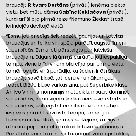
braucējs
Ritvars Dortāns
(privāti) ieņēma piekto
vietu, bet mūsu dāma
Sabīne Koklačova
(privāti),
kurai arī šī bija pirmā reize “Nemuno Žiedas” trasē
ierindojās devītajā vietā.
“Esmu ļoti priecīgs šeit redzēt Igaunijas un Latvijas
braucējus un to, ka viņi spēja parādīt augstu līmeni
sacensībās. Esmu ļoti pārsteigts par latviešu
braucējiem. Edgars Krūmiņš parādīja ļoti iespaidīgu
tempu, vienu brīdi viņam bija cīņa par pirmo vietu,
tomēr beigās viņš parādīja, ka šodien ir ātrākais
braucējs savā klasē. Ļoti ceru viņu nākamgad
redzēt B1200 klasē vai kas zina, pat Superbike klasē.
Arī Ivo Vinniņš, nomainījis motociklu, ir sācis dominēt
sacensībās, lai arī viņam šodien neizdevās starts un
sacensībās, iestrēgstot aiz citiem, viņam nebija
iespējas parādīt savu īsto tempu, tomēr jau
treniņos un kvalifikācijā mēs redzējām, ka viņš ir
ātrs un spēj pārspēt ātrākos lietuviešu braucējus.
Rezultātā izcīnītā otrā vieta, ņemot vērā apstākļus,