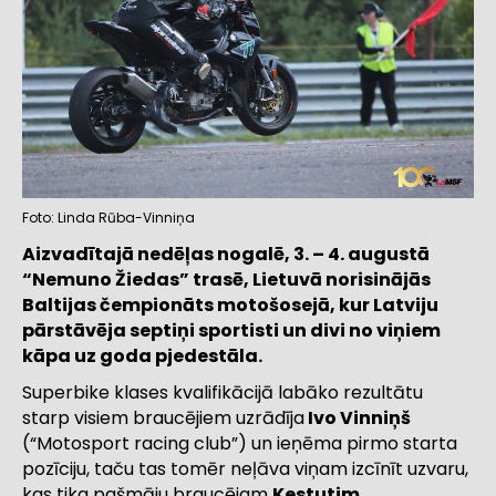
Foto: Linda Rūba-Vinniņa
Aizvadītajā nedēļas nogalē, 3. – 4. augustā
“Nemuno Žiedas” trasē, Lietuvā norisinājās
Baltijas čempionāts motošosejā, kur Latviju
pārstāvēja septiņi sportisti un divi no viņiem
kāpa uz goda pjedestāla.
Superbike klases kvalifikācijā labāko rezultātu
starp visiem braucējiem uzrādīja
Ivo Vinniņš
(“Motosport racing club”) un ieņēma pirmo starta
pozīciju, taču tas tomēr neļāva viņam izcīnīt uzvaru,
kas tika pašmāju braucējam
Kestutim