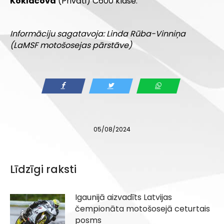
Koklačova
(Privāti) C600 klasē.
Informāciju sagatavoja: Linda Rūba-Vinniņa
(LaMSF motošosejas pārstāve)
05/08/2024
Līdzīgi raksti
Igaunijā aizvadīts Latvijas
čempionāta motošosejā ceturtais
posms