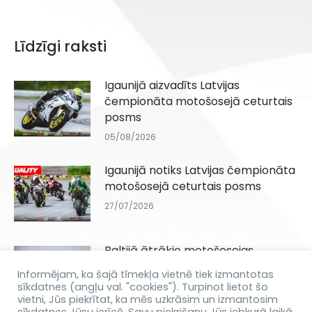
Līdzīgi raksti
Igaunijā aizvadīts Latvijas
čempionāta motošosejā ceturtais
posms
05/08/2026
Igaunijā notiks Latvijas čempionāta
motošosejā ceturtais posms
27/07/2026
Baltijā ātrākie motošosejas
braucēji jūnijā tiksies Biķernieku
Informējam, ka šajā tīmekļa vietnē tiek izmantotas
trasē
sīkdatnes (angļu val. "cookies"). Turpinot lietot šo
vietni, Jūs piekrītat, ka mēs uzkrāsim un izmantosim
11/06/2026