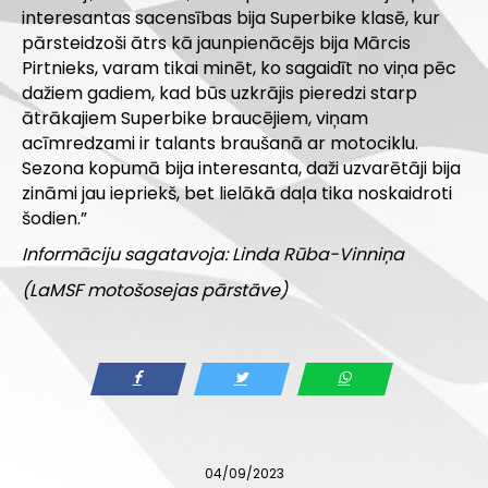
interesantas sacensības bija Superbike klasē, kur
pārsteidzoši ātrs kā jaunpienācējs bija Mārcis
Pirtnieks, varam tikai minēt, ko sagaidīt no viņa pēc
dažiem gadiem, kad būs uzkrājis pieredzi starp
ātrākajiem Superbike braucējiem, viņam
acīmredzami ir talants braušanā ar motociklu.
Sezona kopumā bija interesanta, daži uzvarētāji bija
zināmi jau iepriekš, bet lielākā daļa tika noskaidroti
šodien.”
Informāciju sagatavoja: Linda Rūba-Vinniņa
(LaMSF motošosejas pārstāve)
04/09/2023