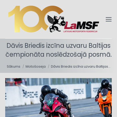
Dāvis Briedis izcīna uzvaru Baltijas
čempionāta noslēdzošajā posmā.
You are here:
Sākums
Motošoseja
Dāvis Briedis izcīna uzvaru Baltijas…