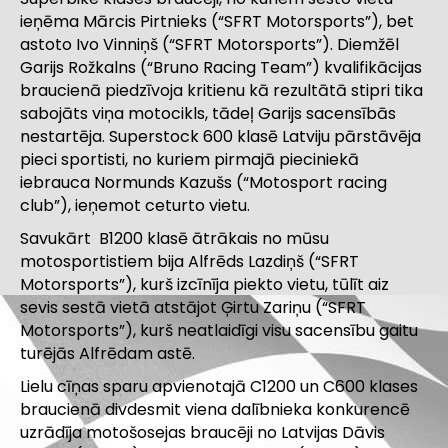
ieņēma Mārcis Pirtnieks (“SFRT Motorsports”), bet
astoto Ivo Vinniņš (“SFRT Motorsports”). Diemžēl
Garijs Rožkalns (“Bruno Racing Team”) kvalifikācijas
braucienā piedzīvoja kritienu kā rezultātā stipri tika
sabojāts viņa motocikls, tādeļ Garijs sacensībās
nestartēja. Superstock 600 klasē Latviju pārstāvēja
pieci sportisti, no kuriem pirmajā pieciniekā
iebrauca Normunds Kazušs (“Motosport racing
club”), ieņemot ceturto vietu.
Savukārt B1200 klasē ātrākais no mūsu
motosportistiem bija Alfrēds Lazdiņš (“SFRT
Motorsports”), kurš izcīnīja piekto vietu, tūlīt aiz
sevis sestā vietā atstājot Ģirtu Zariņu (“SFRT
Motorsports”), kurš neatlaidīgi visu sacensību gaitu
turējās Alfrēdam astē.
Lielu cīņas sparu apvienotajā C1200 un C600 klases
braucienā divdesmit viena dalībnieka konkurencē
uzrādīja motošosejas braucēji no Latvijas Dāvis