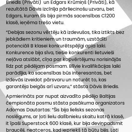
Briedis (Privāti) un Edgars Krūmiņš (Privāti), kā
rezultātā Dāvis izcīnīja pārliecinošu uzvaru, bet
Edgars, kuram šīs bija pirmās sacensības C1200
klasē, ieņēma trešo vietu.
“Debijas sezonu vērtēju kā izdevušos, tika iztikts bez
jebkādiem kritieniem un traumām, uzstādīti
potenciāli B klasei konkurētspējīgi apļa laiki.
Konkurence bija sīva, tiešie konkurenti lietuvieši
neļāva atslābt, cīņa par kopvērtējumu norisinājās
līdz pat pēdējam posmam. Blīvie kvalifikācijas laiki
parādījia, ka sacensības būs interesantas, bet
izdevās izveidot pārsvaru un noturēt to, kas
garantēja beigās arī uzvaru,” stāsta Dāvis Briedis.
Apmierināts par nupat aizvadīto pēdējo Baltijas
čempionāta posmu stāsta pasākuma organizators
Adomas Dautartas: ”Šis bija lielisks sezonas
noslēgums, ar ļoti lielu dalībnieku skaitu katrā klasē,
it īpaši Superstock 600 klasē, kur bija deviņpadsmit
braucēji, neatceros, kad iepriekš tā būtu bijis. Ļoti