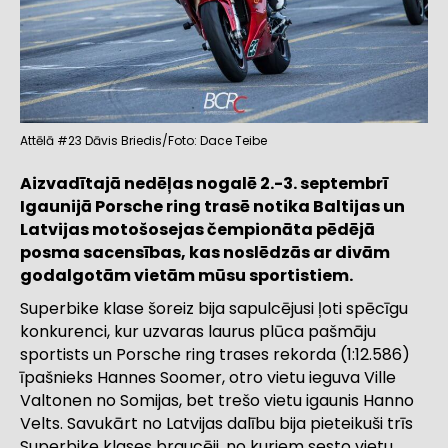
Attēlā #23 Dāvis Briedis/Foto: Dace Teibe
Aizvadītajā nedēļas nogalē 2.-3. septembrī
Igaunijā Porsche ring trasē notika Baltijas un
Latvijas motošosejas čempionāta pēdējā
posma sacensības, kas noslēdzās ar divām
godalgotām vietām mūsu sportistiem.
Superbike klase šoreiz bija sapulcējusi ļoti spēcīgu
konkurenci, kur uzvaras laurus plūca pašmāju
sportists un Porsche ring trases rekorda (1:12.586)
īpašnieks Hannes Soomer, otro vietu ieguva Ville
Valtonen no Somijas, bet trešo vietu igaunis Hanno
Velts. Savukārt no Latvijas dalību bija pieteikuši trīs
Superbike klases braucēji, no kuriem sesto vietu