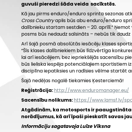
guvuši pieredzi šāda veida sacīkstēs.
Kā jau pirms enduro/enduro sprinta sezonas at
Cross Country
aplis būs abu enduro/enduro sprin
dalībnieku startam sestdien – 20. aprīlī.” Ņemot
posms būs nedaudz saīsināts – nebūs tik daudz š
Arī šajā posmā absolūtās iesācēju klases sporti
“Šīs klases dalībniekiem būs līdzvērtīga konkure
lai arī iesācējiem, bez iepriekšējās sacensību p
būs lieliska iespēja potenciālajiem sportistiem i
disciplīna iepatiksies un radīsies vēlme startēt a
Šajā nedēļas nogalē tiekamies Ķesterciemā!
Reģistrācija:
http://www.enduromanager.eu/
Sacensību nolikums:
https://www.lamsf.lv/s
Atgādinām, ka motosports ir paaugstinātas
norādījumus, kā arī īpaši pieskatīt savas 
Informāciju sagatavoja Luīze Vīksna