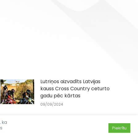
Lutriņos aizvadīts Latvijas
kauss Cross Country ceturto
gadu pēc kārtas
09/09/2024
, ka
ās
Piekrītu