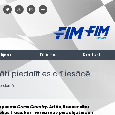
dijiem
Tūrisms
Kontakti
 piedalīties arī iesācēji
terciemā,…
is posms
Cross Country.
Arī šajā sacensību
 trasē, kuri ne reizi nav piedalījušies un