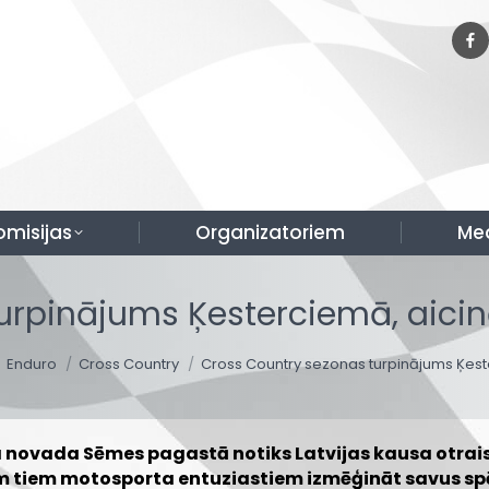
omisijas
Organizatoriem
Me
rpinājums Ķesterciemā, aicināti
here:
Enduro
Cross Country
Cross Country sezonas turpinājums Ķes
ma novada Sēmes pagastā notiks Latvijas kausa otra
 tiem motosporta entuziastiem izmēģināt savus spēkus