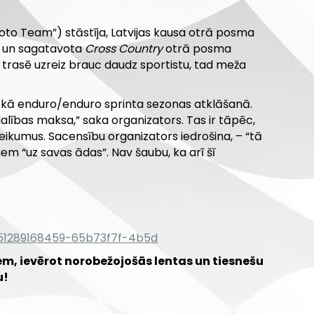
to Team”) stāstīja, Latvijas kausa otrā posma
ta un sagatavota
Cross Country
otrā posma
 trasē uzreiz brauc daudz sportistu, tad meža
i, kā enduro/enduro sprinta sezonas atklāšanā.
dalības maksa,” saka organizators. Tas ir tāpēc,
ikumus. Sacensību organizators iedrošina, – “tā
iem “uz savas ādas”. Nav šaubu, ka arī šī
551289168459-65b73f7f-4b5d
, ievērot norobežojošās lentas un tiesnešu
u!