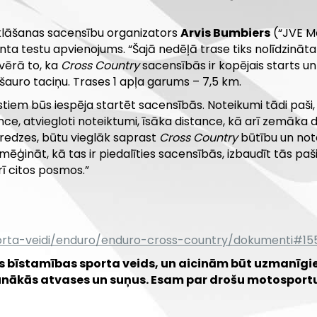
klāšanas sacensību organizators
Arvis Bumbiers
(“JVE Mo
ta testu apvienojums. “Šajā nedēļā trase tiks nolīdzinā
 vērā to, ka
Cross Country
sacensībās ir kopējais starts un
auro taciņu. Trases 1 apļa garums – 7,5 km.
stiem būs iespēja startēt sacensībās. Noteikumi tādi paš
nce, atviegloti noteiktumi, īsāka distance, kā arī zemāka 
ieredzes, būtu vieglāk saprast
Cross Country
būtību un note
zmēģināt, kā tas ir piedalīties sacensībās, izbaudīt tās paš
rī citos posmos.”
porta-veidi/enduro/enduro-cross-country/dokumenti#1
 bīstamības sporta veids, un aicinām būt uzmanīgiem
jaunākās atvases un suņus. Esam par drošu motosport