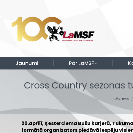
Jaunumi
Par LaMSF
K
Cross Country sezonas tu
You are 
Sākums
20.aprīlī, Ķesterciema Bušu karjerā, Tuku
formātā organizators piedāvā iespēju visiem