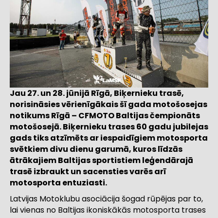
Jau 27. un 28. jūnijā Rīgā, Biķernieku trasē,
norisināsies vērienīgākais šī gada motošosejas
notikums Rīgā – CFMOTO Baltijas čempionāts
motošosejā. Biķernieku trases 60 gadu jubilejas
gads tiks atzīmēts ar iespaidīgiem motosporta
svētkiem divu dienu garumā, kuros līdzās
ātrākajiem Baltijas sportistiem leģendārajā
trasē izbraukt un sacensties varēs arī
motosporta entuziasti.
Latvijas Motoklubu asociācija šogad rūpējas par to,
lai vienas no Baltijas ikoniskākās motosporta trases