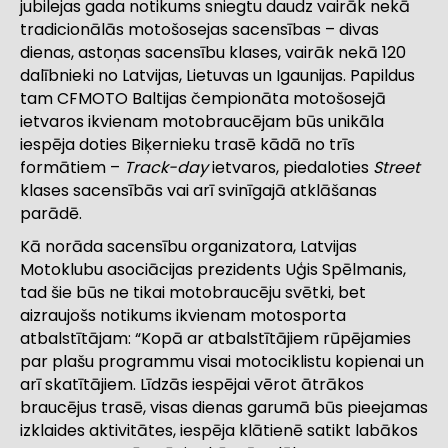
jubilejas gada notikums sniegtu daudz vairāk nekā
tradicionālās motošosejas sacensības – divas
dienas, astoņas sacensību klases, vairāk nekā 120
dalībnieki no Latvijas, Lietuvas un Igaunijas. Papildus
tam CFMOTO Baltijas čempionāta motošosejā
ietvaros ikvienam motobraucējam būs unikāla
iespēja doties Biķernieku trasē kādā no trīs
formātiem –
Track-day
ietvaros, piedaloties
Street
klases sacensībās vai arī svinīgajā atklāšanas
parādē.
Kā norāda sacensību organizatora, Latvijas
Motoklubu asociācijas prezidents Uģis Spēlmanis,
tad šie būs ne tikai motobraucēju svētki, bet
aizraujošs notikums ikvienam motosporta
atbalstītājam: “Kopā ar atbalstītājiem rūpējamies
par plašu programmu visai motociklistu kopienai un
arī skatītājiem. Līdzās iespējai vērot ātrākos
braucējus trasē, visas dienas garumā būs pieejamas
izklaides aktivitātes, iespēja klātienē satikt labākos