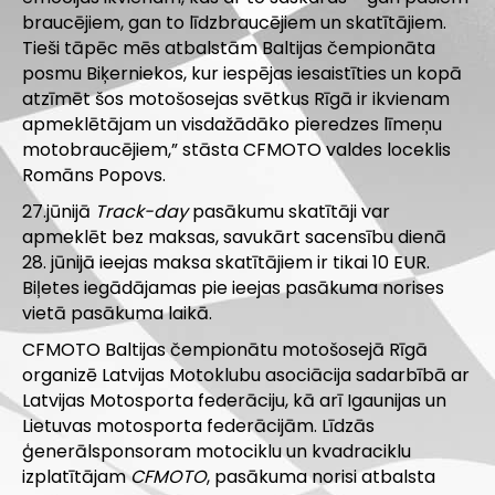
braucējiem, gan to līdzbraucējiem un skatītājiem.
Tieši tāpēc mēs atbalstām Baltijas čempionāta
posmu Biķerniekos, kur iespējas iesaistīties un kopā
atzīmēt šos motošosejas svētkus Rīgā ir ikvienam
apmeklētājam un visdažādāko pieredzes līmeņu
motobraucējiem,” stāsta CFMOTO valdes loceklis
Romāns Popovs.
27.jūnijā
Track-day
pasākumu skatītāji var
apmeklēt bez maksas, savukārt sacensību dienā
28. jūnijā ieejas maksa skatītājiem ir tikai 10 EUR.
Biļetes iegādājamas pie ieejas pasākuma norises
vietā pasākuma laikā.
CFMOTO Baltijas čempionātu motošosejā Rīgā
organizē Latvijas Motoklubu asociācija sadarbībā ar
Latvijas Motosporta federāciju, kā arī Igaunijas un
Lietuvas motosporta federācijām. Līdzās
ģenerālsponsoram motociklu un kvadraciklu
izplatītājam
CFMOTO
, pasākuma norisi atbalsta