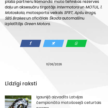
plaša partneru komanda: moto tehnikas rezerves
daļu un aksesuāru tirgotājs
Intermotors
un
MOTUL
,
1.
Motoskola
, motosporta veikals
SFRT
,
Apšu krogs
,
SBS Brakes
un oficiālais
Škoda
automašīnu
izplatītājs
Green Motors.
11/06/2026
Līdzīgi raksti
Igaunijā aizvadīts Latvijas
čempionāta motošosejā ceturtais