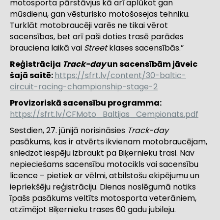
motosporta pārstāvjus kā arī aplūkot gan
mūsdienu, gan vēsturisko motošosejas tehniku.
Turklāt motobraucēji varēs ne tikai vērot
sacensības, bet arī paši doties trasē parādes
brauciena laikā vai
Street
klases sacensībās.”
Reģistrācija
Track-day
un sacensībām jāveic
šajā saitē:
https://sfrt.lv/content/30-baltic-
circuit-racing-championship-stage-2
Provizoriskā sacensību programma:
https://sfrt.lv/CFMoto_Baltijas_Cempionats.pdf
Sestdien, 27. jūnijā norisināsies
Track-day
pasākums, kas ir atvērts ikvienam motobraucējam,
sniedzot iespēju izbraukt pa Biķernieku trasi. Nav
nepieciešams sacensību motocikls vai sacensību
licence – pietiek ar vēlmi, atbilstošu ekipējumu un
iepriekšēju reģistrāciju. Dienas noslēgumā notiks
īpašs pasākums veltīts motosporta veterāniem,
atzīmējot Biķernieku trases 60 gadu jubileju.