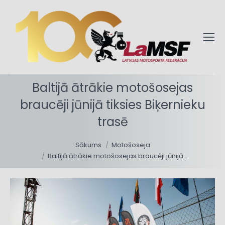
Baltijā ātrākie motošosejas
braucēji jūnijā tiksies Biķernieku
trasē
You are here:
Sākums
Motošoseja
Baltijā ātrākie motošosejas braucēji jūnijā…