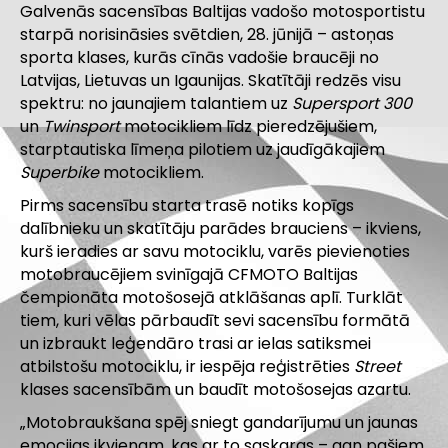
Galvenās sacensības Baltijas vadošo motosportistu
starpā norisināsies svētdien, 28. jūnijā – astoņas
sporta klases, kurās cīnās vadošie braucēji no
Latvijas, Lietuvas un Igaunijas. Skatītāji redzēs visu
spektru: no jaunajiem talantiem uz
Supersport 300
un
Twinsport
motocikliem līdz pieredzējušiem,
starptautiska līmeņa pilotiem uz jaudīgākajiem
Superbike
motocikliem.
Pirms sacensību starta trasē notiks kopīgs
dalībnieku un skatītāju parādes brauciens – ikviens,
kurš ieradies ar savu motociklu, varēs pievienoties
motobraucējiem svinīgajā CFMOTO Baltijas
čempionāta motošosejā atklāšanas aplī. Turklāt
tiem, kuri vēlas pārbaudīt sevi sacensību formātā
un izbraukt leģendāro trasi ar ielas satiksmei
atbilstošu motociklu, ir iespēja reģistrēties
Street
klases sacensībām un baudīt motošosejas azartu.
„Motobraukšana spēj sniegt gandarījumu un jaunas
emocijas ikvienam, kas ar to saskaras – gan pašiem