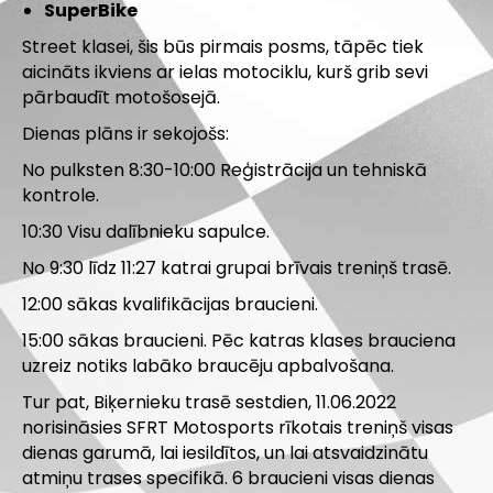
SuperBike
Street klasei, šis būs pirmais posms, tāpēc tiek
aicināts ikviens ar ielas motociklu, kurš grib sevi
pārbaudīt motošosejā.
Dienas plāns ir sekojošs:
No pulksten 8:30-10:00 Reģistrācija un tehniskā
kontrole.
10:30 Visu dalībnieku sapulce.
No 9:30 līdz 11:27 katrai grupai brīvais treniņš trasē.
12:00 sākas kvalifikācijas braucieni.
15:00 sākas braucieni. Pēc katras klases brauciena
uzreiz notiks labāko braucēju apbalvošana.
Tur pat, Biķernieku trasē sestdien, 11.06.2022
norisināsies SFRT Motosports rīkotais treniņš visas
dienas garumā, lai iesildītos, un lai atsvaidzinātu
atmiņu trases specifikā. 6 braucieni visas dienas