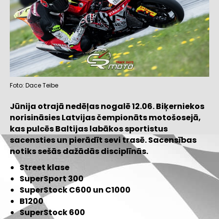
Foto: Dace Teibe
Jūnija otrajā nedēļas nogalē 12.06. Biķerniekos
norisināsies Latvijas čempionāts motošosejā,
kas pulcēs Baltijas labākos sportistus
sacensties un pierādīt sevi trasē. Sacensības
notiks sešās dažādās disciplīnās.
Street klase
SuperSport 300
SuperStock C600 un C1000
B1200
SuperStock 600