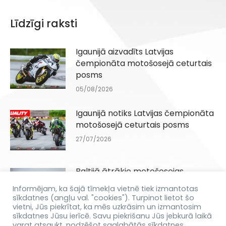
Līdzīgi raksti
Igaunijā aizvadīts Latvijas
čempionāta motošosejā ceturtais
posms
05/08/2026
Igaunijā notiks Latvijas čempionāta
motošosejā ceturtais posms
27/07/2026
Baltijā ātrākie motošosejas
braucēji jūnijā tiksies Biķernieku
Informējam, ka šajā tīmekļa vietnē tiek izmantotas
trasē
sīkdatnes (angļu val. "cookies"). Turpinot lietot šo
vietni, Jūs piekrītat, ka mēs uzkrāsim un izmantosim
11/06/2026
sīkdatnes Jūsu ierīcē. Savu piekrišanu Jūs jebkurā laikā
varat atsaukt, nodzēšot saglabātās sīkdatnes.