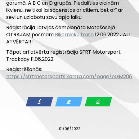
garumā, A B C un D grupās. Piedalīties aicinām
ikvienu, ne tikai lai sacenstos ar citiem, bet arī ar
sevi un uzlabotu savu apļa laiku.
Reģistrācija Latvijas čempionāta Motošosejā
OTRAJAM posmam
Biķernieku trase
12.06.2022 JAU
ATVĒRTA!!!
Tāpat arī atvērta reģistrācija SFRT Motorsport
Trackday 11.06.2022
Reģistrēšanās:
https://sfrtmotorsports.kartra.com/page/oGM206
01/06/2022