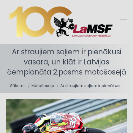
Ar straujiem soļiem ir pienākusi
vasara, un klāt ir Latvijas
čempionāta 2.posms motošosejā
You are here:
Sākums
Motošoseja
Ar straujiem soļiem ir pienākusi…