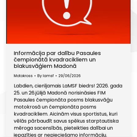
Informācija par dalību Pasaules
čempionātā kvadracikliem un
blakusvāģiem Madonā
Motokross
By
lamsf
29/06/2026
Labdien, cienījamais LaMSF biedrs! 2026. gada
25. un 26.jūlijā Madonā norisināsies FIM
Pasaules čempionāta posms blakusvāģu
motokrosā un čempionāta posms
kvadracikliem. Aicinām visus sportistus, kuri
vēlās pārbaudīt savus spēkus starptautiska
mēroga sacensībās, pieteikties dalībai un
iepazīties ar nepieciešamo informāciju.