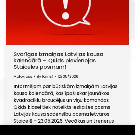
Svarīgas izmaiņas Latvijas kausa
kalendārā – QKids pievienojas
Staiceles posmam!
Motokross
By
lamsf
12/05/2026
Informējam par būtiskām izmaiņām Latvijas
kausa kalendārā, kas īpaši skar jaunākos
kvadraciklu braucējus un viņu komandas.
Qkids klasei tiek noteikts ieskaites posms
Latvijas kausa sacensību posma ietvaros
Staicelē – 23.05.2026. Vecākus un trenerus
aicinām ieplānot šo datumu sezonas grafikā.
. Vēlamies vērst uzmanību arī uz izmaiņām