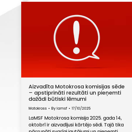
Aizvadīta Motokrosa komisijas sēde
– apstiprināti rezultāti un pieņemti
dažādi būtiski lēmumi
Motokross
By
lamsf
17/10/2025
LaMSF Motokrosa komisija 2025. gada 14,
oktobrī ir aizvadījusi kārtējo sēdi. Tajā tika
pārrunāti svarīgi jautājumi un pieņemti