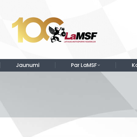
Jaunumi
Par LaMSF
K