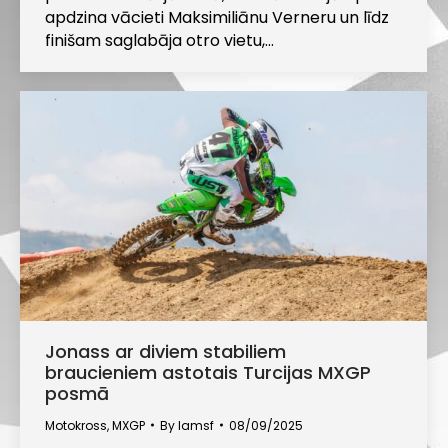
apdzina vācieti Maksimiliānu Verneru un līdz
finišam saglabāja otro vietu,…
Jonass ar diviem stabiliem
braucieniem astotais Turcijas MXGP
posmā
Motokross
,
MXGP
By
lamsf
08/09/2025