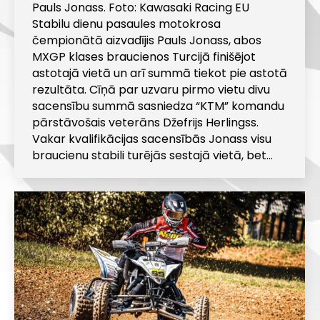
Pauls Jonass. Foto: Kawasaki Racing EU
Stabilu dienu pasaules motokrosa
čempionātā aizvadījis Pauls Jonass, abos
MXGP klases braucienos Turcijā finišējot
astotajā vietā un arī summā tiekot pie astotā
rezultāta. Cīņā par uzvaru pirmo vietu divu
sacensību summā sasniedza “KTM” komandu
pārstāvošais veterāns Džefrijs Herlingss.
Vakar kvalifikācijas sacensībās Jonass visu
braucienu stabili turējās sestajā vietā, bet…