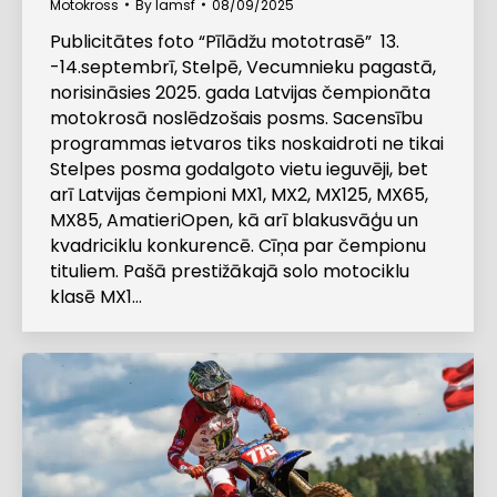
Motokross
By
lamsf
08/09/2025
Publicitātes foto “Pīlādžu mototrasē” 13.
-14.septembrī, Stelpē, Vecumnieku pagastā,
norisināsies 2025. gada Latvijas čempionāta
motokrosā noslēdzošais posms. Sacensību
programmas ietvaros tiks noskaidroti ne tikai
Stelpes posma godalgoto vietu ieguvēji, bet
arī Latvijas čempioni MX1, MX2, MX125, MX65,
MX85, AmatieriOpen, kā arī blakusvāģu un
kvadriciklu konkurencē. Cīņa par čempionu
tituliem. Pašā prestižākajā solo motociklu
klasē MX1…