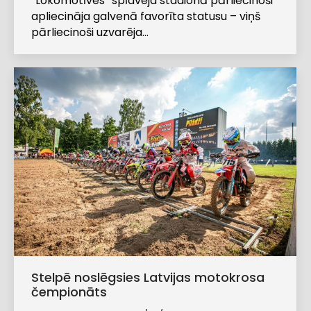
“Lokomotīves” spīdveja stadionā pārliecinoši
apliecināja galvenā favorīta statusu – viņš
pārliecinoši uzvarēja…
Stelpē noslēgsies Latvijas motokrosa
čempionāts