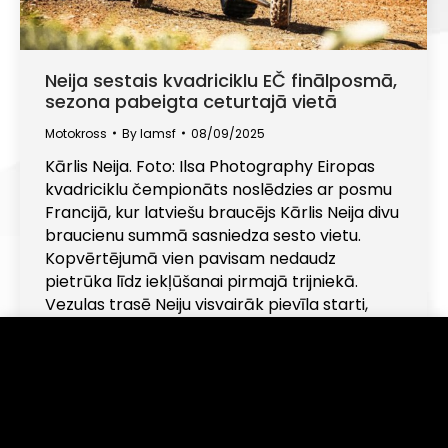
Neija sestais kvadriciklu EČ finālposmā,
sezona pabeigta ceturtajā vietā
Motokross
By
lamsf
08/09/2025
Kārlis Neija. Foto: Ilsa Photography Eiropas
kvadriciklu čempionāts noslēdzies ar posmu
Francijā, kur latviešu braucējs Kārlis Neija divu
braucienu summā sasniedza sesto vietu.
Kopvērtējumā vien pavisam nedaudz
pietrūka līdz iekļūšanai pirmajā trijniekā.
Vezulas trasē Neiju visvairāk pievīla starti,
taču abos braucienos izdevās veiksmīgi
pakāpties augstāk. Pirmajā finālsacīkstē
Informējam, ka šajā tīmekļa vietnē tiek izmantotas
sīkdatnes (angļu val. "cookies"). Turpinot lietot šo
svētdien sportists ieņēma septīto vietu,
vietni, Jūs piekrītat, ka mēs uzkrāsim un izmantosim
finišējot divas sekundes…
sīkdatnes Jūsu ierīcē. Savu piekrišanu Jūs jebkurā laikā
varat atsaukt, nodzēšot saglabātās sīkdatnes.