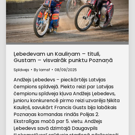
Ļebedevam un Kauliņam – tituli,
Gustam – visvairāk punktu Poznaņā
Spīdvejs
By
lamsf
08/09/2025
Andžejs Ļebedevs – pieckārtējs Latvijas
čempions spīdvejā. Piekto reizi par Latvijas
čempionu spīdveja kļuva Andžejs Ļebedevs,
junioru konkurencē pirmo reizi uzvarēja Ņikita
Kauliņš, savukārt Francis Gusts bija labākais
Poznaņas komandas rindās Polijas 2.
Ekstralīgas mačā par 5. vietu. Andžejs
Ļebedevs savā dzimtajā Daugavpils