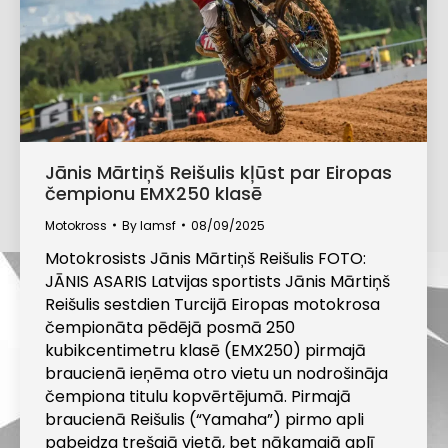
Jānis Mārtiņš Reišulis kļūst par Eiropas
čempionu EMX250 klasē
Motokross
By
lamsf
08/09/2025
Motokrosists Jānis Mārtiņš Reišulis FOTO:
JĀNIS ASARIS Latvijas sportists Jānis Mārtiņš
Reišulis sestdien Turcijā Eiropas motokrosa
čempionāta pēdējā posmā 250
kubikcentimetru klasē (EMX250) pirmajā
braucienā ieņēma otro vietu un nodrošināja
čempiona titulu kopvērtējumā. Pirmajā
braucienā Reišulis (“Yamaha”) pirmo apli
pabeidza trešajā vietā, bet nākamajā aplī