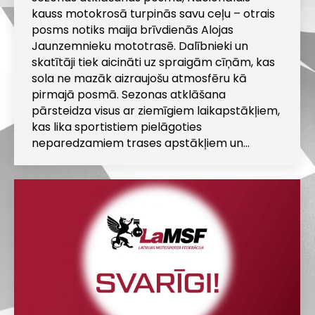
kauss motokrosā turpinās savu ceļu – otrais
posms notiks maija brīvdienās Alojas
Jaunzemnieku mototrasē. Dalībnieki un
skatītāji tiek aicināti uz spraigām cīņām, kas
sola ne mazāk aizraujošu atmosfēru kā
pirmajā posmā. Sezonas atklāšana
pārsteidza visus ar ziemīgiem laikapstākļiem,
kas lika sportistiem pielāgoties
neparedzamiem trases apstākļiem un…