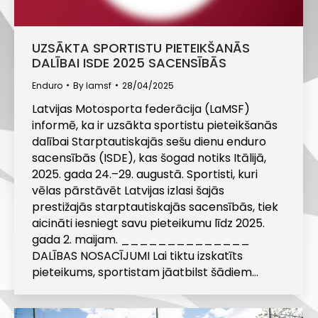
UZSĀKTA SPORTISTU PIETEIKŠANĀS
DALĪBAI ISDE 2025 SACENSĪBĀS
Enduro
By
lamsf
28/04/2025
Latvijas Motosporta federācija (LaMSF)
informē, ka ir uzsākta sportistu pieteikšanās
dalībai Starptautiskajās sešu dienu enduro
sacensībās (ISDE), kas šogad notiks Itālijā,
2025. gada 24.–29. augustā. Sportisti, kuri
vēlas pārstāvēt Latvijas izlasi šajās
prestižajās starptautiskajās sacensībās, tiek
aicināti iesniegt savu pieteikumu līdz 2025.
gada 2. maijam. ______________
DALĪBAS NOSACĪJUMI Lai tiktu izskatīts
pieteikums, sportistam jāatbilst šādiem…