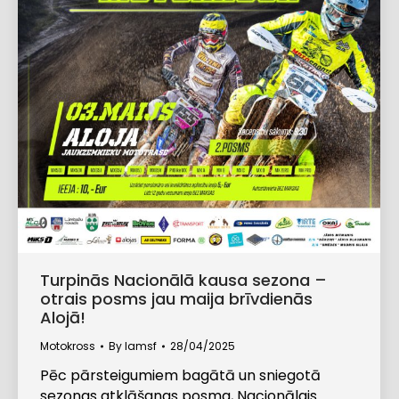
Turpinās Nacionālā kausa sezona –
otrais posms jau maija brīvdienās
Alojā!
Motokross
By
lamsf
28/04/2025
Pēc pārsteigumiem bagātā un sniegotā
sezonas atklāšanas posma, Nacionālais