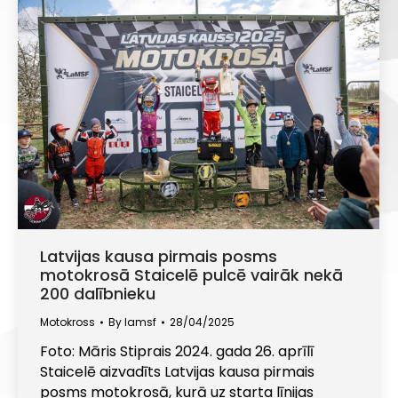
Latvijas kausa pirmais posms
motokrosā Staicelē pulcē vairāk nekā
200 dalībnieku
Motokross
By
lamsf
28/04/2025
Foto: Māris Stiprais 2024. gada 26. aprīlī
Staicelē aizvadīts Latvijas kausa pirmais
posms motokrosā, kurā uz starta līnijas