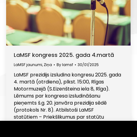
LaMSF kongress 2025. gada 4.martā
LaMSF jaunumi
,
Ziņa
By
lamsf
30/01/2025
LaMSF prezidijs izsludina kongresu 2025. gada
4. martā (otrdiena), plkst. 15:00, Rīgas
Motormuzejā (S.Eizenšteina iela 8, Rīga).
Lēmums par kongresa izsludināšanu
pieņemts š.g. 20. janvāra prezidija sēdē
(protokols Nr. 8). Atbilstoši LaMSF
statūtiem – Priekšlikumus par statūtu
izmaiņām LaMSF biedri var iesniegt rakstiski
LaMSF sekretariātam ne vēlāk kā 20 dienas
Informējam, ka šajā tīmekļa vietnē tiek izmantotas
sīkdatnes (angļu val. "cookies"). Turpinot lietot šo