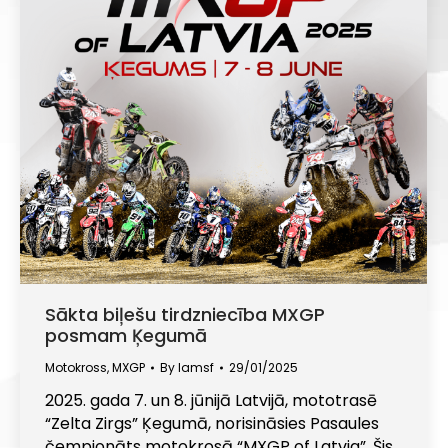
Sākta biļešu tirdzniecība MXGP
posmam Ķegumā
Motokross
,
MXGP
By
lamsf
29/01/2025
2025. gada 7. un 8. jūnijā Latvijā, mototrasē
“Zelta Zirgs” Ķegumā, norisināsies Pasaules
čempionāts motokrosā “MXGP of Latvia”. Šis