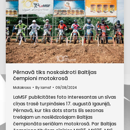
Pērnavā tiks noskaidroti Baltijas
čempioni motokrosā
Motokross
By
lamsf
09/08/2024
LaMSF publicitātes foto Interesantas un sīvas
cīņas trasē turpināsies 17. augustā Igaunijā,
Pērnavā, kur tiks dots starts šīs sezonas
trešajam un noslēdzošajam Baltijas
čempionāta seriālam motokrosā. Par Baltijas