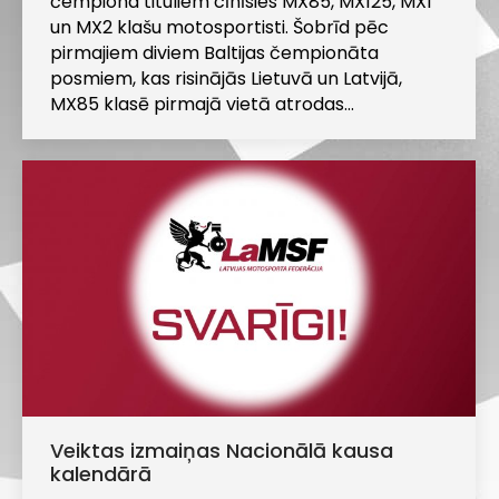
čempiona tituliem cīnīsies MX85, MX125, MX1
un MX2 klašu motosportisti. Šobrīd pēc
pirmajiem diviem Baltijas čempionāta
posmiem, kas risinājās Lietuvā un Latvijā,
MX85 klasē pirmajā vietā atrodas…
Veiktas izmaiņas Nacionālā kausa
kalendārā