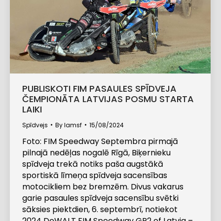
PUBLISKOTI FIM PASAULES SPĪDVEJA
ČEMPIONĀTA LATVIJAS POSMU STARTA
LAIKI
Spīdvejs
By
lamsf
15/08/2024
Foto: FIM Speedway Septembra pirmajā
pilnajā nedēļas nogalē Rīgā, Biķernieku
spīdveja trekā notiks paša augstākā
sportiskā līmeņa spīdveja sacensības
motocikliem bez bremzēm. Divus vakarus
garie pasaules spīdveja sacensību svētki
sāksies piektdien, 6. septembrī, notiekot
2024 DeWALT FIM Speedway GP2 of Latvia –