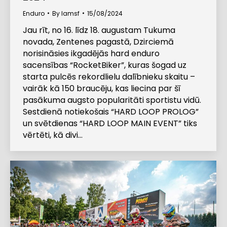
Enduro
By
lamsf
15/08/2024
Jau rīt, no 16. līdz 18. augustam Tukuma
novada, Zentenes pagastā, Dzirciemā
norisināsies ikgadējās hard enduro
sacensības “RocketBiker”, kuras šogad uz
starta pulcēs rekordlielu dalībnieku skaitu –
vairāk kā 150 braucēju, kas liecina par šī
pasākuma augsto popularitāti sportistu vidū.
Sestdienā notiekošais “HARD LOOP PROLOG”
un svētdienas “HARD LOOP MAIN EVENT” tiks
vērtēti, kā divi…