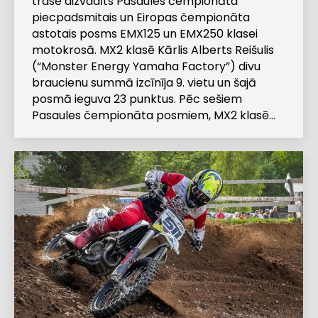
trasē aizvadīts Pasaules čempionāta
piecpadsmitais un Eiropas čempionāta
astotais posms EMX125 un EMX250 klasei
motokrosā. MX2 klasē Kārlis Alberts Reišulis
(“Monster Energy Yamaha Factory”) divu
braucienu summā izcīnīja 9. vietu un šajā
posmā ieguva 23 punktus. Pēc sešiem
Pasaules čempionāta posmiem, MX2 klasē…