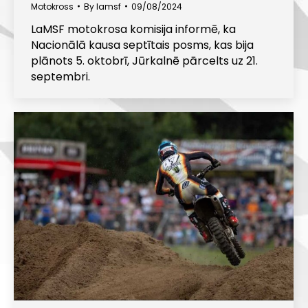
Motokross
By
lamsf
09/08/2024
LaMSF motokrosa komisija informē, ka
Nacionālā kausa septītais posms, kas bija
plānots 5. oktobrī, Jūrkalnē pārcelts uz 21.
septembri.