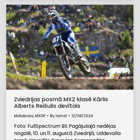
Zviedrijas posmā MX2 klasē Kārlis
Alberts Reišulis devītais
Motokross
,
MXGP
By
lamsf
12/08/2024
Foto: FullSpectrum BS Pagājušajā nedēļas
nogalē, 10. un 11. augustā Zviedrijā, Uddevalla