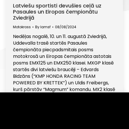
Latviešu sportisti devušies ceļā uz
Pasaules un Eiropas čempionātu
Zviedrijā
Motokross
By
lamsf
08/08/2024
Nedēļas nogalē, 10. un 11. augustā Zviedrijā,
Uddevalla trasē startēs Pasaules
čempionāta piecpadsmitais posms
motokrosā un Eiropas čempionāta astotais
posms EMX125 un EMX250 klasei. MXGP klasē
startēs divi latviešu braucēji – Edvards
Bidzāns (“KMP HONDA RACING TEAM
POWERED BY KRETTEK”) un Uldis Freibergs,
kurš pārstāv “Magmum” komandu. MX2 klasē
– Kārlis Alberts Reišulis (“Monster Energy…
Informējam, ka šajā tīmekļa vietnē tiek izmantotas
sīkdatnes (angļu val. "cookies"). Turpinot lietot šo
vietni, Jūs piekrītat, ka mēs uzkrāsim un izmantosim
←
1
…
5
6
7
8
9
…
31
sīkdatnes Jūsu ierīcē. Savu piekrišanu Jūs jebkurā laikā
→
varat atsaukt, nodzēšot saglabātās sīkdatnes.