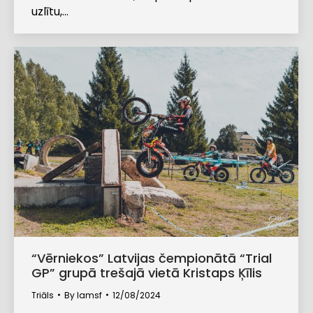
uzlītu,…
“Vērniekos” Latvijas čempionātā “Trial
GP” grupā trešajā vietā Kristaps Ķīlis
Triāls
By
lamsf
12/08/2024