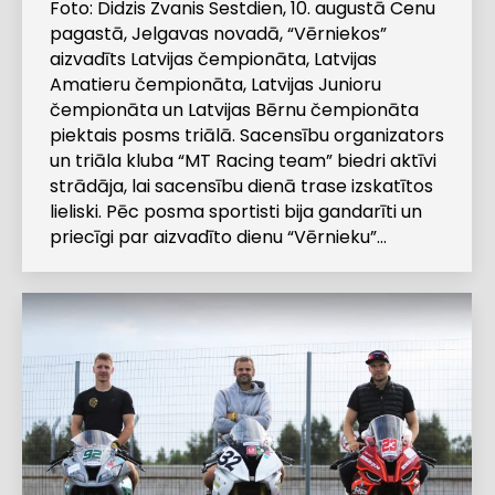
Foto: Didzis Zvanis Sestdien, 10. augustā Cenu
pagastā, Jelgavas novadā, “Vērniekos”
aizvadīts Latvijas čempionāta, Latvijas
Amatieru čempionāta, Latvijas Junioru
čempionāta un Latvijas Bērnu čempionāta
piektais posms triālā. Sacensību organizators
un triāla kluba “MT Racing team” biedri aktīvi
strādāja, lai sacensību dienā trase izskatītos
lieliski. Pēc posma sportisti bija gandarīti un
priecīgi par aizvadīto dienu “Vērnieku”…