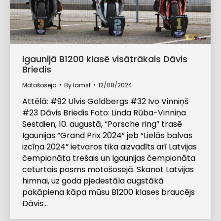
Igaunijā B1200 klasē visātrākais Dāvis
Briedis
Motošoseja
By
lamsf
12/08/2024
Attēlā: #92 Ulvis Goldbergs #32 Ivo Vinniņš
#23 Dāvis Briedis Foto: Linda Rūba-Vinniņa
Sestdien, 10. augustā, “Porsche ring” trasē
Igaunijas “Grand Prix 2024” jeb “Lielās balvas
izcīņa 2024” ietvaros tika aizvadīts arī Latvijas
čempionāta trešais un Igaunijas čempionāta
ceturtais posms motošosejā. Skanot Latvijas
himnai, uz goda pjedestāla augstākā
pakāpiena kāpa mūsu B1200 klases braucējs
Dāvis…