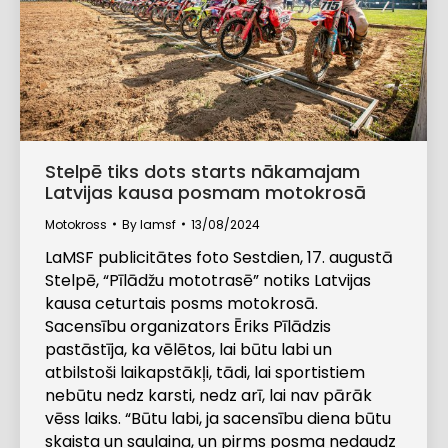
Stelpē tiks dots starts nākamajam
Latvijas kausa posmam motokrosā
Motokross
By
lamsf
13/08/2024
LaMSF publicitātes foto Sestdien, 17. augustā
Stelpē, “Pīlādžu mototrasē” notiks Latvijas
kausa ceturtais posms motokrosā.
Sacensību organizators Ēriks Pīlādzis
pastāstīja, ka vēlētos, lai būtu labi un
atbilstoši laikapstākļi, tādi, lai sportistiem
nebūtu nedz karsti, nedz arī, lai nav pārāk
vēss laiks. “Būtu labi, ja sacensību diena būtu
skaista un saulaina, un pirms posma nedaudz