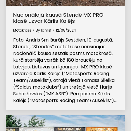
Nacionālajā kausā Stendē MX PRO
klasē uzvar Kārlis Kalējs
Motokross
By
lamsf
12/08/2024
Foto: Andris Smilšarājs Sestdien, 10. augustā,
Stendē, “Stendes” mototrasē norisinājās
Nacionālā kausa sestais posms motokrosā,
kurā startēja vairāk kā 180 braucēju no
Latvijas, Lietuvas un Igaunijas. MX PRO klasē
uzvarēja Kārlis Kalējs (“Motosports Racing
Team/Auseklis”), otrajā vietā Tomass Šileika
(“Saldus motoklubs”) un trešajā vietā Harijs
Suharževskis (“MK ASB”). Pēc posma Kārlis
Kalējs (“Motosports Racing Team/Auseklis”)…