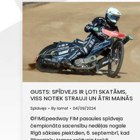
GUSTS: SPĪDVEJS IR ĻOTI SKATĀMS,
VISS NOTIEK STRAUJI UN ĀTRI MAINĀS
Spīdvejs
By
lamsf
04/09/2024
©FIMSpeedway FIM pasaules spīdveja
čempionāta sacensību nedēļas nogale
Rīgā sāksies piektdien, 6. septembrī, kad