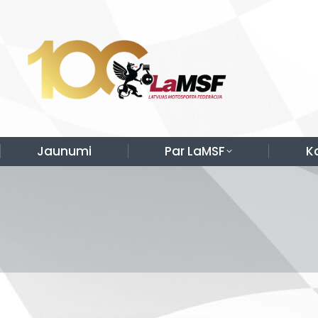
Jaunumi
Par LaMSF
K