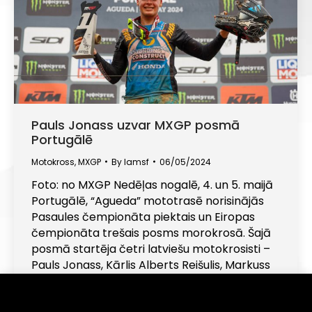
Pauls Jonass uzvar MXGP posmā
Portugālē
Motokross
,
MXGP
By
lamsf
06/05/2024
Foto: no MXGP Nedēļas nogalē, 4. un 5. maijā
Portugālē, “Agueda” mototrasē norisinājās
Pasaules čempionāta piektais un Eiropas
čempionāta trešais posms morokrosā. Šajā
posmā startēja četri latviešu motokrosisti –
Pauls Jonass, Kārlis Alberts Reišulis, Markuss
Ozoliņš un Jēkabs Kubuliņš. Portugālē
prestižajā MXGP klasē divu braucienu summā
Informējam, ka šajā tīmekļa vietnē tiek izmantotas
sīkdatnes (angļu val. "cookies"). Turpinot lietot šo