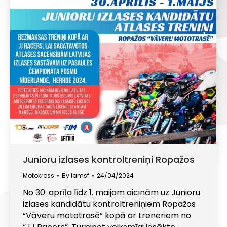
Junioru izlases kontroltreniņi Ropažos
Motokross
By
lamsf
24/04/2024
No 30. aprīļa līdz 1. maijam aicinām uz Junioru
izlases kandidātu kontroltreniņiem Ropažos
“Vāveru mototrasē” kopā ar treneriem no