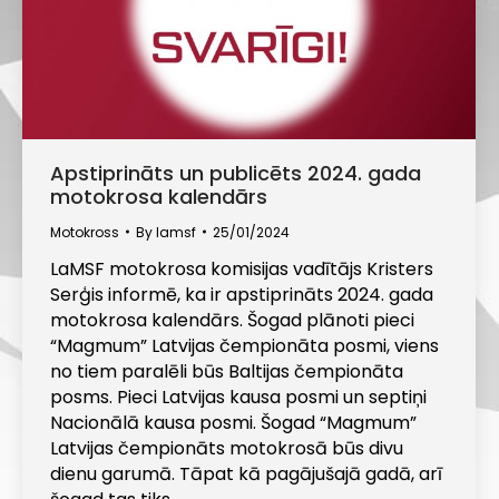
Apstiprināts un publicēts 2024. gada
motokrosa kalendārs
Motokross
By
lamsf
25/01/2024
LaMSF motokrosa komisijas vadītājs Kristers
Serģis informē, ka ir apstiprināts 2024. gada
motokrosa kalendārs. Šogad plānoti pieci
“Magmum” Latvijas čempionāta posmi, viens
no tiem paralēli būs Baltijas čempionāta
posms. Pieci Latvijas kausa posmi un septiņi
Nacionālā kausa posmi. Šogad “Magmum”
Latvijas čempionāts motokrosā būs divu
dienu garumā. Tāpat kā pagājušajā gadā, arī