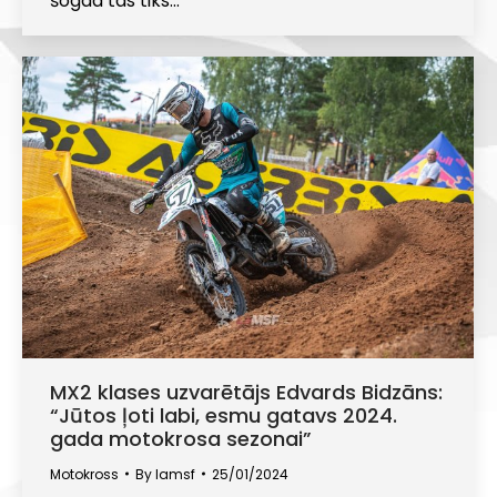
šogad tas tiks…
MX2 klases uzvarētājs Edvards Bidzāns:
“Jūtos ļoti labi, esmu gatavs 2024.
gada motokrosa sezonai”
Motokross
By
lamsf
25/01/2024