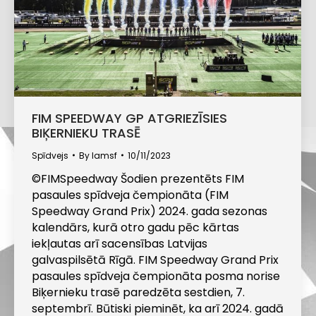
FIM SPEEDWAY GP ATGRIEZĪSIES
BIĶERNIEKU TRASĒ
Spīdvejs
By
lamsf
10/11/2023
©FIMSpeedway Šodien prezentēts FIM
pasaules spīdveja čempionāta (FIM
Speedway Grand Prix) 2024. gada sezonas
kalendārs, kurā otro gadu pēc kārtas
iekļautas arī sacensības Latvijas
galvaspilsētā Rīgā. FIM Speedway Grand Prix
pasaules spīdveja čempionāta posma norise
Biķernieku trasē paredzēta sestdien, 7.
septembrī. Būtiski pieminēt, ka arī 2024. gadā