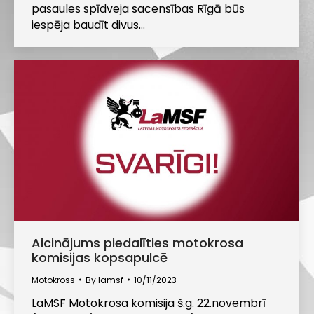
pasaules spīdveja sacensības Rīgā būs
iespēja baudīt divus…
Aicinājums piedalīties motokrosa
komisijas kopsapulcē
Motokross
By
lamsf
10/11/2023
LaMSF Motokrosa komisija š.g. 22.novembrī