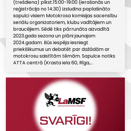
(trešdiena) plkst.15:00-19:00 (ierašanās un
reģistrācija no 14:30) izsludina paplašināto
sapulci visiem Motokrosa komisijas sacensību
seriālu organizatoriem, klubu vadītājiem un
braucējiem. Sēdē tiks pārrunāta aizvadītā
2023.gada sezona un plāni jaunajam
2024.gadam. Būs iespēja iesniegt
priekšlikumus un debatēt par dažādām ar
motokrosu saistītām tēmām. Sapulce notiks
ATTA centrā (Krasta iela 60, Rīga,…