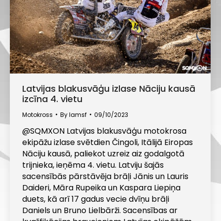
Latvijas blakusvāģu izlase Nāciju kausā
izcīna 4. vietu
Motokross
By
lamsf
09/10/2023
@SQMXON Latvijas blakusvāģu motokrosa
ekipāžu izlase svētdien Čingoli, Itālijā Eiropas
Nāciju kausā, paliekot uzreiz aiz godalgotā
trijnieka, ieņēma 4. vietu. Latviju šajās
sacensībās pārstāvēja brāļi Jānis un Lauris
Daideri, Māra Rupeika un Kaspara Liepiņa
duets, kā arī 17 gadus vecie dvīņu brāļi
Daniels un Bruno Lielbārži. Sacensības ar