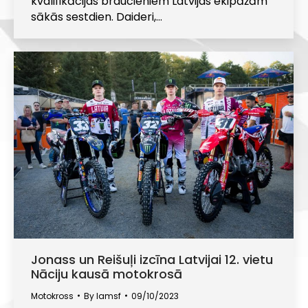
kvalifikācijas braucieniem Latvijas ekipāžām
sākās sestdien. Daideri,…
Jonass un Reišuļi izcīna Latvijai 12. vietu
Nāciju kausā motokrosā
Motokross
By
lamsf
09/10/2023