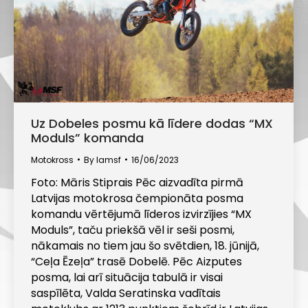
Uz Dobeles posmu kā līdere dodas “MX
Moduls” komanda
Motokross
By
lamsf
16/06/2023
Foto: Māris Stiprais Pēc aizvadīta pirmā
Latvijas motokrosa čempionāta posma
komandu vērtējumā līderos izvirzījies “MX
Moduls”, taču priekšā vēl ir seši posmi,
nākamais no tiem jau šo svētdien, 18. jūnijā,
“Ceļa Ēzeļa” trasē Dobelē. Pēc Aizputes
posma, lai arī situācija tabulā ir visai
saspīlēta, Valda Seratinska vadītais