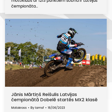
motoklubs ar 1213 punktiem šobrīd ir Latvijas
čempionāta…
Jānis Mārtiņš Reišulis Latvijas
čempionātā Dobelē startēs MX2 klasē
Motokross
By
lamsf
16/06/2023